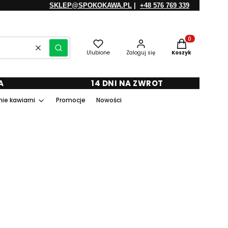
SKLEP@SPOKOKAWA.PL
|
+48 576 769 339
Produkty w kosz
Wyczyść
Szukaj
Ulubione
Zaloguj się
Koszyk
A
14 DNI NA ZWROT
ie kawiarni
Promocje
Nowości