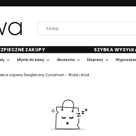
EZPIECZNE ZAKUPY
SZYBKA WYSYŁK
ody
Młynki do kawy
Akcesoria
Ekspresy
Wyposażen
ieca sojowa Świąteczny Cynamon - Wosk i Knot