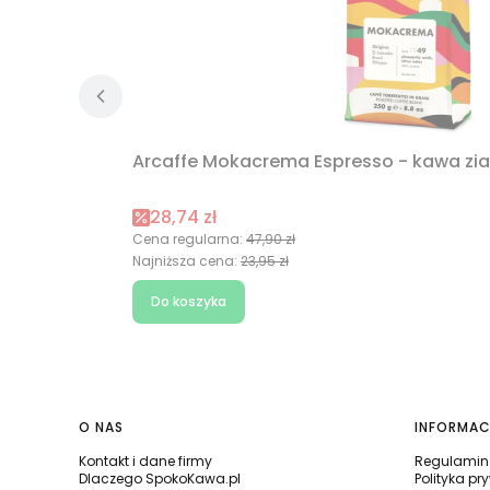
Arcaffe Mokacrema Espresso - kawa zia
Cena promocyjna
28,74 zł
Cena regularna:
47,90 zł
Najniższa cena:
23,95 zł
Do koszyka
Linki w stopce
O NAS
INFORMAC
Kontakt i dane firmy
Regulamin 
Dlaczego SpokoKawa.pl
Polityka pr