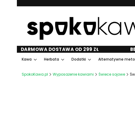
DARMOWA DOSTAWA OD 299 ZŁ
B
Kawa
Herbata
Dodatki
Alternatywne met
SpokoKawa.pl
Wyposażenie kawiarni
Świece sojowe
Św