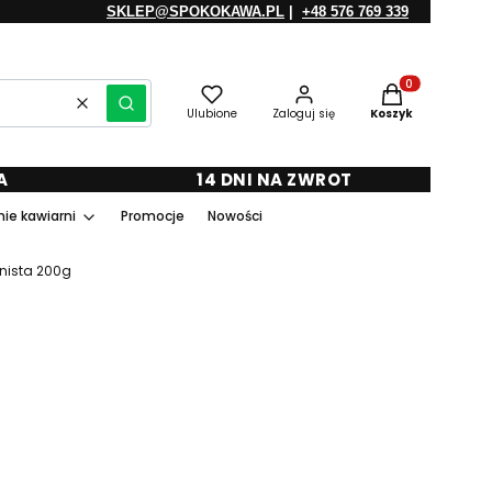
SKLEP@SPOKOKAWA.PL
|
+48 576 769 339
Produkty w kosz
Wyczyść
Szukaj
Ulubione
Zaloguj się
Koszyk
A
14 DNI NA ZWROT
ie kawiarni
Promocje
Nowości
rnista 200g