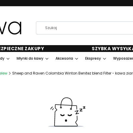
EZPIECZNE ZAKUPY
SZYBKA WYSYŁK
ody
Młynki do kawy
Akcesoria
Ekspresy
Wyposażen
elew
Sheep and Raven Colombia Winton Benitez blend Filter - kawa zia