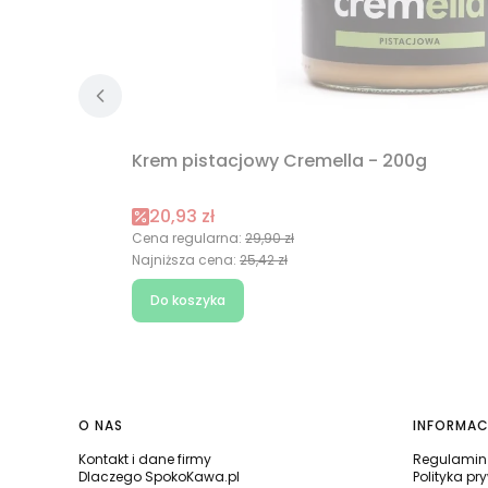
Krem pistacjowy Cremella - 200g
Cena promocyjna
20,93 zł
Cena regularna:
29,90 zł
Najniższa cena:
25,42 zł
Do koszyka
Linki w stopce
O NAS
INFORMAC
Kontakt i dane firmy
Regulamin 
Dlaczego SpokoKawa.pl
Polityka pr