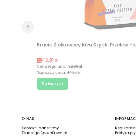
Bracia Ziółkowscy Kivu Szybki Przelew - 
Cena promocyjna
43,91 zł
Cena regularna:
52,90 zł
Najniższa cena:
44,97 zł
Do koszyka
Linki w stopce
O NAS
INFORMAC
Kontakt i dane firmy
Regulamin 
Dlaczego SpokoKawa.pl
Polityka pr