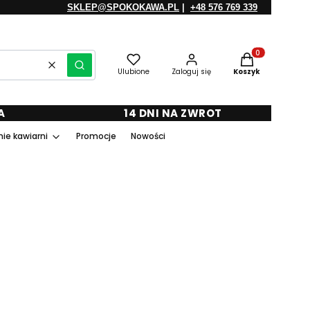
SKLEP@SPOKOKAWA.PL
|
+48 576 769 339
Produkty w kosz
Wyczyść
Szukaj
Ulubione
Zaloguj się
Koszyk
A
14 DNI NA ZWROT
ie kawiarni
Promocje
Nowości