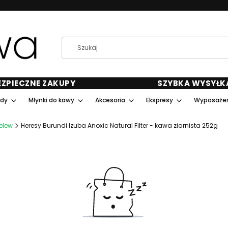
EZPIECZNE ZAKUPY
SZYBKA WYSYŁK
ody
Młynki do kawy
Akcesoria
Ekspresy
Wyposażen
elew
Heresy Burundi Izuba Anoxic Natural Filter - kawa ziarnista 252g