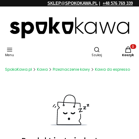
SKLEP@SPOKOKAWA.PL
|
+48 576 769 339
Otwórz wyszukiwarkę
Produkt
Menu
Szukaj
Koszyk
SpokoKawa.pl
Kawa
Przeznaczenie kawy
Kawa do espresso