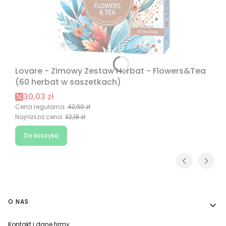
Lovare - Zimowy Zestaw Herbat - Flowers&Tea
(60 herbat w saszetkach)
Cena promocyjna
30,03 zł
Cena regularna:
42,90 zł
Najniższa cena:
32,18 zł
Do koszyka
Linki w stopce
O NAS
Kontakt i dane firmy