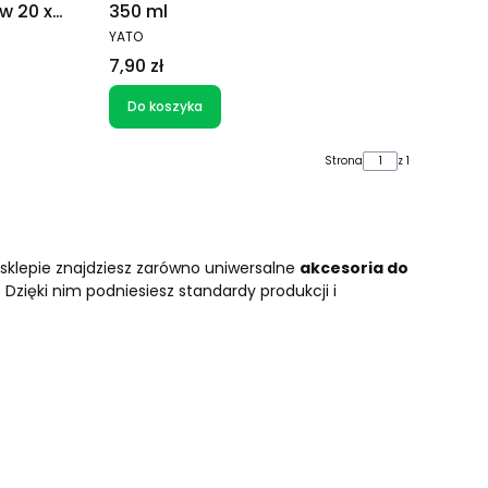
w 20 x
350 ml
PRODUCENT
YATO
Cena
7,90 zł
Do koszyka
Strona
z 1
 sklepie znajdziesz zarówno uniwersalne
akcesoria do
 Dzięki nim podniesiesz standardy produkcji i