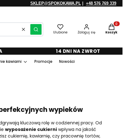
SKLEP@SPOKOKAWA.PL
|
+48 576 769 339
Produkty w kosz
Wyczyść
Szukaj
Ulubione
Zaloguj się
Koszyk
A
14 DNI NA ZWROT
ie kawiarni
Promocje
Nowości
o perfekcyjnych wypieków
grywają kluczową rolę w codziennej pracy. Od
nie
wyposażenie cukierni
wpływa na jakość
sz cukiernię, kawiarnię, czy pracownię tortów,