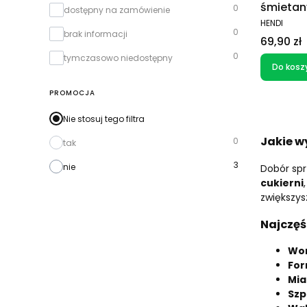
śmietan
0
dostępny na zamówienie
PRODUCEN
HENDI
0
brak informacji
Cena
69,90 zł
0
tymczasowo niedostępny
Do kosz
PROMOCJA
Nie stosuj tego filtra
Jakie w
0
tak
3
nie
Dobór spr
cukierni
zwiększys
Najczęś
Wor
For
Mia
Szp