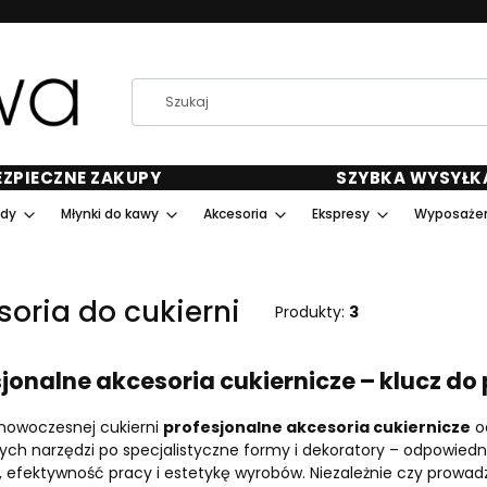
EZPIECZNE ZAKUPY
SZYBKA WYSYŁK
ody
Młynki do kawy
Akcesoria
Ekspresy
Wyposażen
soria do cukierni
Produkty:
3
jonalne akcesoria cukiernicze – klucz d
nowoczesnej cukierni
profesjonalne akcesoria cukiernicze
od
ych narzędzi po specjalistyczne formy i dekoratory – odpowied
 efektywność pracy i estetykę wyrobów. Niezależnie czy prowadzi