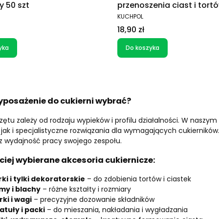
y 50 szt
przenoszenia ciast i tortó
24,5 cm
T
PRODUCENT
KUCHPOL
Cena
18,90 zł
yka
Do koszyka
yposażenie do cukierni wybrać?
zętu zależy od rodzaju wypieków i profilu działalności. W naszym
, jak i specjalistyczne rozwiązania dla wymagających cukierników.
z wydajność pracy swojego zespołu.
ciej wybierane akcesoria cukiernicze:
ki i tylki dekoratorskie
– do zdobienia tortów i ciastek
my i blachy
– różne kształty i rozmiary
rki i wagi
– precyzyjne dozowanie składników
atuły i packi
– do mieszania, nakładania i wygładzania