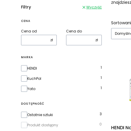
znajdziesz
Filtry
Wyczyść
CENA
Lista
Sortowani
Cena od
Cena do
Domyśln
zł
zł
MARKA
Marka
1
HENDI
1
KuchPol
1
Yato
DOSTĘPNOŚĆ
Dostępność
3
Ostatnie sztuki
0
Produkt dostępny
HENDI Na