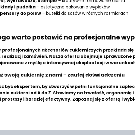
ki, wykrawacze, stemple
– kreatywne formowanie ciasta
kłady i pudełka
– estetyczne pakowanie wypieków
pensery do polew
– butelki do sosów w różnych rozmiarach
ego warto postawić na profesjonalne wyp
e
profesjonalnych akcesoriów cukierniczych
przekłada się
 realizacji zamówień. Nasza oferta obejmuje sprawdzon
jonowane z myślą o intensywnej eksploatacji w warunkac
 swoją cukiernię z nami – zaufaj doświadczeniu
sz być ekspertem, by stworzyć w pełni funkcjonalne zapl
nie cukierni
od A do Z. Stawiamy na trwałość, ergonomię i
ł prostszy i bardziej efektywny. Zapoznaj się z ofertą i wyb