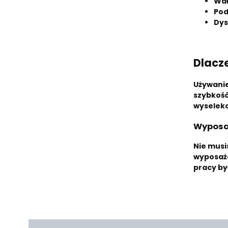
Wał
Pod
Dys
Dlacz
Używani
szybkość
wyselekc
Wyposaż
Nie musi
wyposaże
pracy by