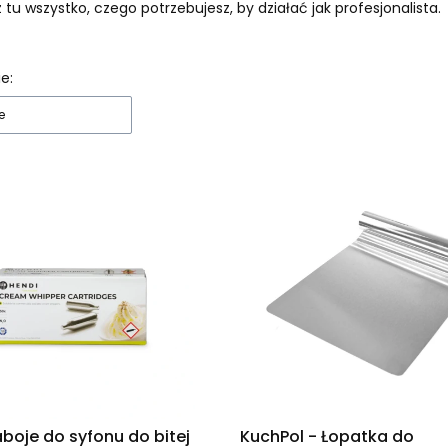
 tu wszystko, czego potrzebujesz, by działać jak profesjonalista.
 produktów
e:
e
boje do syfonu do bitej
KuchPol - Łopatka do