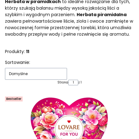
Herbata w piramidkach
to idealne rozwiązanie dla tych,
którzy szukają balansu między wysoką jakością liści a
szybkim i wygodnym parzeniem.
Herbata piramidalna
zawiera pełnowartościowe liście, zioła i owoce zamknięte w
nowoczesnej formie przestrzennej torebki, która umożliwia
swobodny przepływ wody i pełne rozwinięcie się aromatu.
Produkty:
11
Lista produktów
Sortowanie:
Domyślne
Strona
z 1
Bestseller