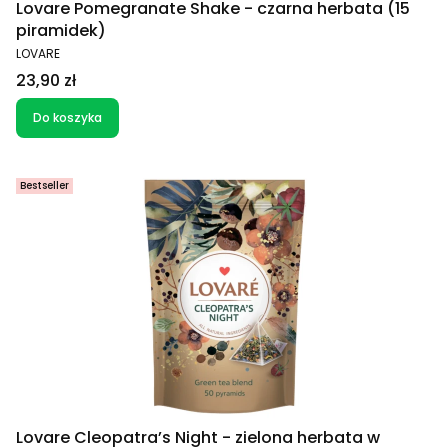
Lovare Pomegranate Shake - czarna herbata (15
piramidek)
PRODUCENT
LOVARE
Cena
23,90 zł
Do koszyka
Bestseller
Lovare Cleopatra’s Night - zielona herbata w