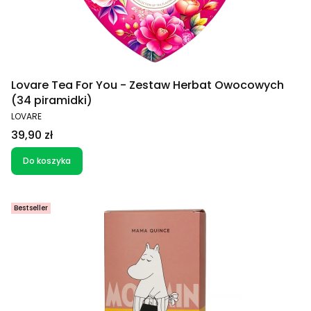
Lovare Tea For You - Zestaw Herbat Owocowych
(34 piramidki)
PRODUCENT
LOVARE
Cena
39,90 zł
Do koszyka
Bestseller