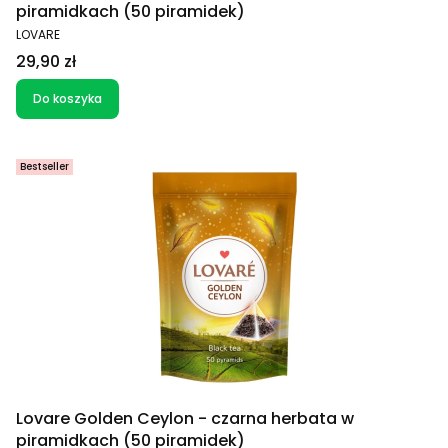
piramidkach (50 piramidek)
PRODUCENT
LOVARE
Cena
29,90 zł
Do koszyka
Bestseller
Lovare Golden Ceylon - czarna herbata w
piramidkach (50 piramidek)