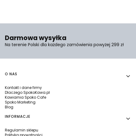
Darmowa wysyłka
Na terenie Polski dla każdego zamówienia powyżej 299 zł
Linki w stopce
O NAS
Kontakt i dane firmy
Dlaczego SpokoKawa.pl
Kawiarnia Spoko Cafe
Spoko Marketing
Blog
INFORMACJE
Regulamin sklepu
Polityka prywatności