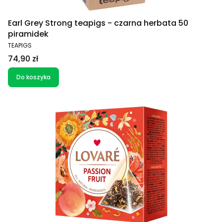
Earl Grey Strong teapigs - czarna herbata 50
piramidek
PRODUCENT
TEAPIGS
Cena
74,90 zł
Do koszyka