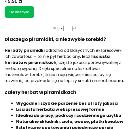
Cena
49,90 zł
Do koszyka
Strona
z 1
Dlaczego piramidki, a nie zwykłe torebki?
Herbaty piramidki
odróżnia od klasycznych ekspresówek
ich zawartość – to nie pył herbaciany, lecz
liściasta
herbata w piramidkach
, często jakości porównywalnej z
herbatą sypaną. Dzięki specjalnemu kształtowi i
materiałowi torebki, liście mają więcej miejsca, by się
rozwinąć, co przekłada się na lepszy smak i aromat naparu.
Zalety herbat w piramidkach
Wygodne i szybkie parzenie bez utraty jakości
Liściasta herbata w ekspresowej formie
Idealna do pracy, podróży i codziennego użytku
Naturalne składniki: zioła, owoce, płatki kwiatów
Estetyczne opakowania i pojedyncze porcje