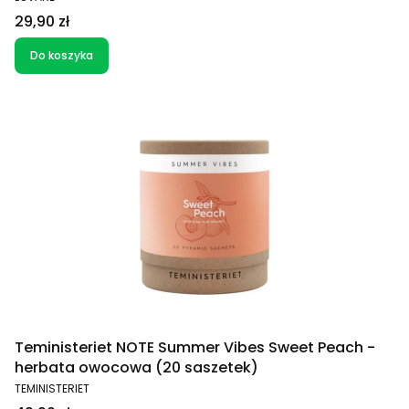
Cena
29,90 zł
Do koszyka
Teministeriet NOTE Summer Vibes Sweet Peach -
herbata owocowa (20 saszetek)
PRODUCENT
TEMINISTERIET