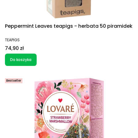
Peppermint Leaves teapigs - herbata 50 piramidek
PRODUCENT
TEAPIGS
Cena
74,90 zł
Do koszyka
Bestseller