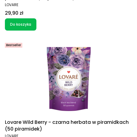
PRODUCENT
LOVARE
Cena
29,90 zł
Do koszyka
Bestseller
Lovare Wild Berry - czarna herbata w piramidkach
(50 piramidek)
PRODUCENT
LOVARE