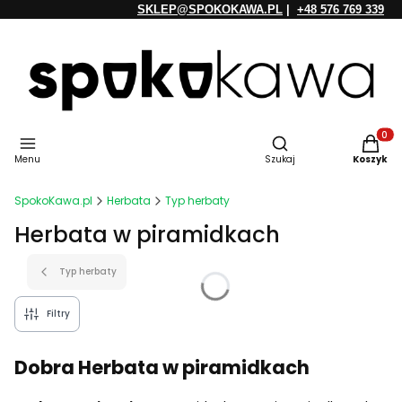
SKLEP@SPOKOKAWA.PL
|
+48 576 769 339
Otwórz wyszukiwarkę
Produkt
Menu
Szukaj
Koszyk
SpokoKawa.pl
Herbata
Typ herbaty
Herbata w piramidkach
Typ herbaty
Filtry
Dobra Herbata w piramidkach