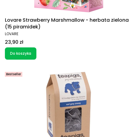
Lovare Strawberry Marshmallow - herbata zielona
(15 piramidek)
PRODUCENT
LOVARE
Cena
23,90 zł
Do koszyka
Bestseller