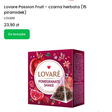
Lovare Passion Fruit - czarna herbata (15
piramidek)
PRODUCENT
LOVARE
Cena
23,90 zł
Do koszyka