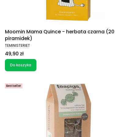
Moomin Mama Quince - herbata czarna (20
piramidek)
PRODUCENT
TEMINISTERIET
Cena
49,90 zł
Do koszyka
Bestseller