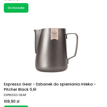
Do koszyka
Espresso Gear - Dzbanek do spieniania mleka -
Pitcher Black 0,6l
PRODUCENT
ESPRESSO GEAR
Cena
108,90 zł