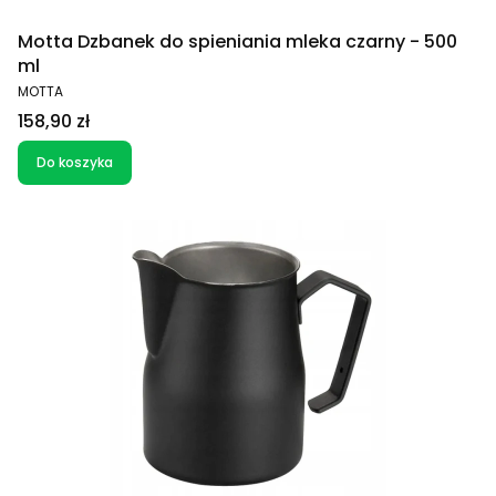
Motta Dzbanek do spieniania mleka czarny - 500
ml
PRODUCENT
MOTTA
Cena
158,90 zł
Do koszyka