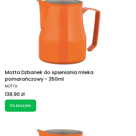
Motta Dzbanek do spieniania mleka
pomarańczowy - 350ml
PRODUCENT
MOTTA
Cena
138,90 zł
Do koszyka