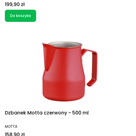
Cena
199,90 zł
Do koszyka
Dzbanek Motta czerwony - 500 ml
PRODUCENT
MOTTA
Cena
158,90 zł