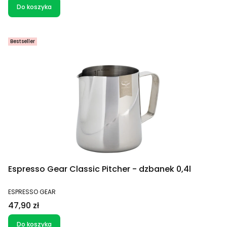
Do koszyka
Bestseller
Espresso Gear Classic Pitcher - dzbanek 0,4l
PRODUCENT
ESPRESSO GEAR
Cena
47,90 zł
Do koszyka