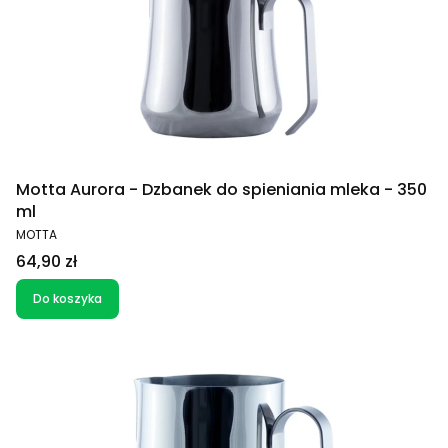
Motta Aurora - Dzbanek do spieniania mleka - 350
ml
PRODUCENT
MOTTA
Cena
64,90 zł
Do koszyka