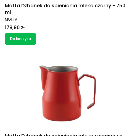
Motta Dzbanek do spieniania mleka czarny - 750
ml
PRODUCENT
MOTTA
Cena
178,90 zł
Do koszyka
Motta Dzbanek do spieniania mleka czerwony -