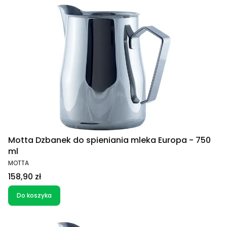
Motta Dzbanek do spieniania mleka Europa - 750
ml
PRODUCENT
MOTTA
Cena
158,90 zł
Do koszyka