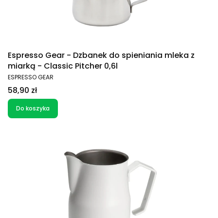
Espresso Gear - Dzbanek do spieniania mleka z
miarką - Classic Pitcher 0,6l
PRODUCENT
ESPRESSO GEAR
Cena
58,90 zł
Do koszyka