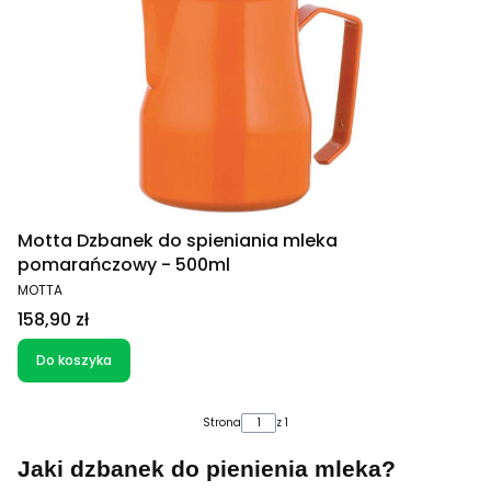
Motta Dzbanek do spieniania mleka
pomarańczowy - 500ml
PRODUCENT
MOTTA
Cena
158,90 zł
Do koszyka
Strona
z 1
Jaki dzbanek do pienienia mleka?