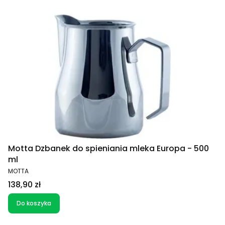
Motta Dzbanek do spieniania mleka Europa - 500
ml
PRODUCENT
MOTTA
Cena
138,90 zł
Do koszyka