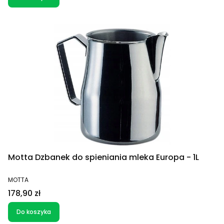
Motta Dzbanek do spieniania mleka Europa - 1L
PRODUCENT
MOTTA
Cena
178,90 zł
Do koszyka