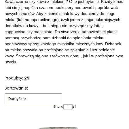
Kawa czarna czy kawa z mlekiem? O to jest pytanie. Każdy z nas
lubi się jej napić, a czasem poeksperymentować i popróbować
nowych smaków. Aby zmienić smak kawy dodajemy do niego
mleka (lub napoju roślinnego), czyli jeden z najpopularniejszych
dodatków do kawy – bez niego nie przyrządzimy latte,
cappuccino czy macchiato. Do stworzenia odpowiedniej pianki
pomocą przychodzą nam dzbanki do spieniania mleka -
podstawowy sprzęt każdego miłośnika mlecznych kaw. Dzbanek
na mleko pozwala na profesjonalne spienianie i uzupełnienie
kawy. Sprawdzą się one zarówno w domu, jak i w profesjonalnym
użyciu.
Produkty:
25
Lista produktów
Sortowanie:
Domyślne
Strona
z 1