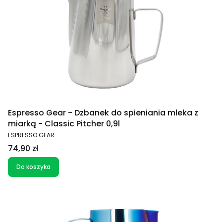
Espresso Gear - Dzbanek do spieniania mleka z
miarką - Classic Pitcher 0,9l
PRODUCENT
ESPRESSO GEAR
Cena
74,90 zł
Do koszyka