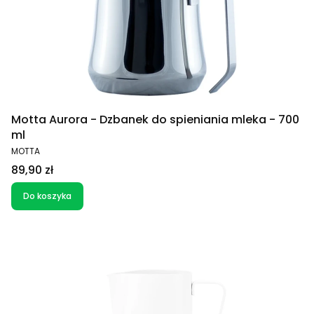
Motta Aurora - Dzbanek do spieniania mleka - 700
ml
PRODUCENT
MOTTA
Cena
89,90 zł
Do koszyka