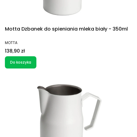
Motta Dzbanek do spieniania mleka biały - 350ml
PRODUCENT
MOTTA
Cena
138,90 zł
Do koszyka