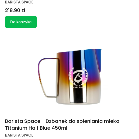
PRODUCENT
BARISTA SPACE
Cena
218,90 zł
Do koszyka
Barista Space - Dzbanek do spieniania mleka
Titanium Half Blue 450ml
PRODUCENT
BARISTA SPACE