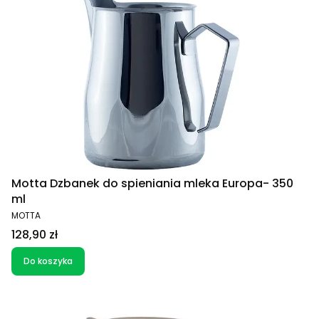
Motta Dzbanek do spieniania mleka Europa- 350
ml
PRODUCENT
MOTTA
Cena
128,90 zł
Do koszyka