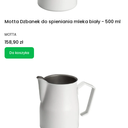
Motta Dzbanek do spieniania mleka biały - 500 ml
PRODUCENT
MOTTA
Cena
158,90 zł
Do koszyka