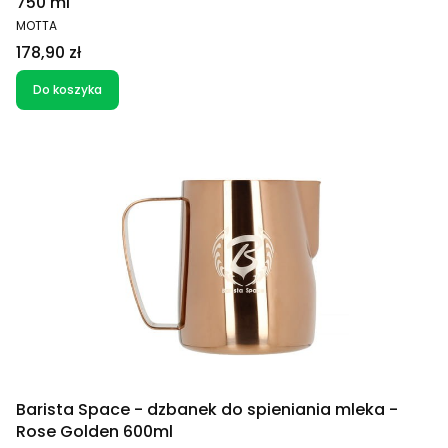
750 ml
PRODUCENT
MOTTA
Cena
178,90 zł
Do koszyka
Barista Space - dzbanek do spieniania mleka -
Rose Golden 600ml