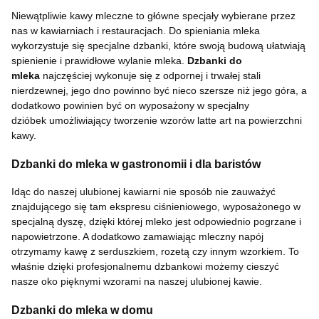
Niewątpliwie kawy mleczne to główne specjały wybierane przez
nas w kawiarniach i restauracjach.
Do spieniania mleka
wykorzystuje się specjalne dzbanki, które swoją budową ułatwiają
spienienie i prawidłowe wylanie mleka.
Dzbanki do
mleka
najczęściej wykonuje się z odpornej i trwałej stali
nierdzewnej, jego dno powinno być nieco szersze niż jego góra, a
dodatkowo powinien być on wyposażony w specjalny
dzióbek umożliwiający tworzenie wzorów latte art na powierzchni
kawy.
Dzbanki do mleka w gastronomii i dla baristów
Idąc do naszej ulubionej kawiarni nie sposób nie zauważyć
znajdującego się tam ekspresu ciśnieniowego, wyposażonego w
specjalną dyszę, dzięki której mleko jest odpowiednio pogrzane i
napowietrzone. A dodatkowo zamawiając mleczny napój
otrzymamy kawę z serduszkiem, rozetą czy innym wzorkiem.
To
właśnie dzięki profesjonalnemu dzbankowi możemy cieszyć
nasze oko pięknymi wzorami na naszej ulubionej kawie.
Dzbanki do mleka w domu