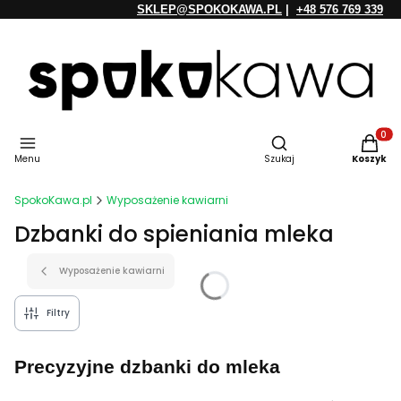
SKLEP@SPOKOKAWA.PL
|
+48 576 769 339
Otwórz wyszukiwarkę
Produkt
Menu
Szukaj
Koszyk
SpokoKawa.pl
Wyposażenie kawiarni
Dzbanki do spieniania mleka
Wyposażenie kawiarni
Filtry
Precyzyjne
dzbank
i
do mleka