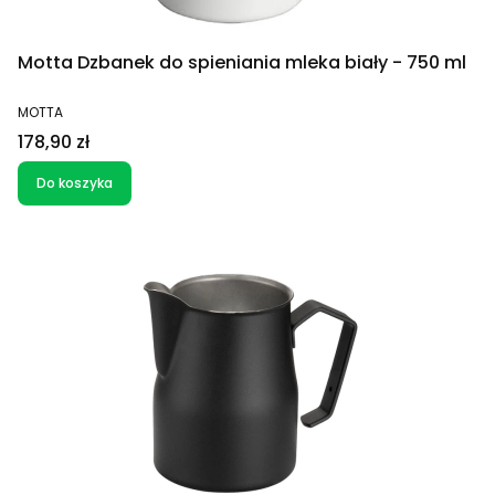
Motta Dzbanek do spieniania mleka biały - 750 ml
PRODUCENT
MOTTA
Cena
178,90 zł
Do koszyka