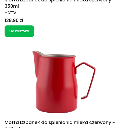
350ml
PRODUCENT
MOTTA
Cena
138,90 zł
Do koszyka
Motta Dzbanek do spieniania mleka czerwony -