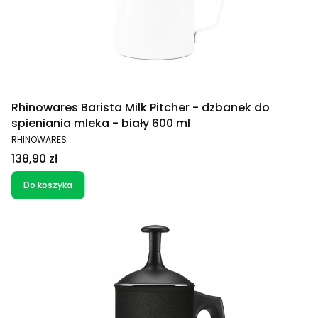
Rhinowares Barista Milk Pitcher - dzbanek do
spieniania mleka - biały 600 ml
PRODUCENT
RHINOWARES
Cena
138,90 zł
Do koszyka