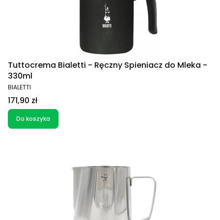
Tuttocrema Bialetti - Ręczny Spieniacz do Mleka -
330ml
PRODUCENT
BIALETTI
Cena
171,90 zł
Do koszyka