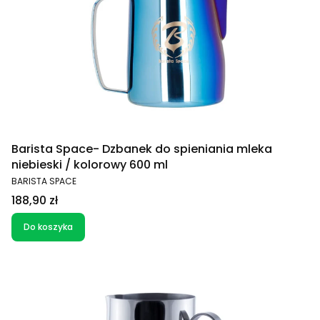
Barista Space- Dzbanek do spieniania mleka
niebieski / kolorowy 600 ml
PRODUCENT
BARISTA SPACE
Cena
188,90 zł
Do koszyka