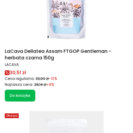
LaCava Dellatea Assam FTGOP Gentleman -
herbata czarna 150g
PRODUCENT
LACAVA
Cena promocyjna
30,51 zł
Cena regularna:
33,90 zł
-10%
Najniższa cena:
28,14 zł
+8%
Do koszyka
Okazja