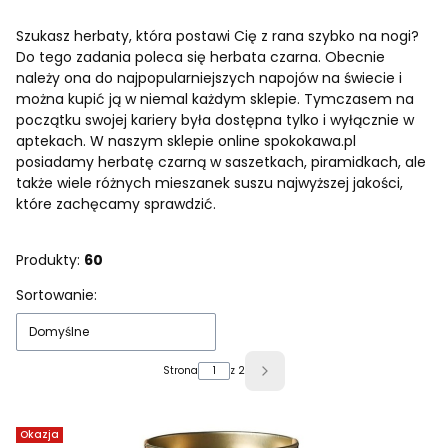
Szukasz herbaty, która postawi Cię z rana szybko na nogi?
Do tego zadania poleca się herbata czarna. Obecnie
należy ona do najpopularniejszych napojów na świecie i
można kupić ją w niemal każdym sklepie. Tymczasem na
początku swojej kariery była dostępna tylko i wyłącznie w
aptekach. W naszym sklepie online spokokawa.pl
posiadamy herbatę czarną w saszetkach, piramidkach, ale
także wiele różnych mieszanek suszu najwyższej jakości,
które zachęcamy sprawdzić.
Produkty:
60
Lista produktów
Sortowanie:
Domyślne
Strona
z 2
Następne produkty
Okazja