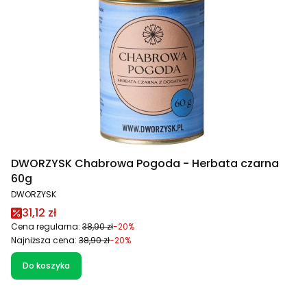
DWORZYSK Chabrowa Pogoda - Herbata czarna
60g
PRODUCENT
DWORZYSK
Cena promocyjna
31,12 zł
Cena regularna:
38,90 zł
-20%
Najniższa cena:
38,90 zł
-20%
Do koszyka