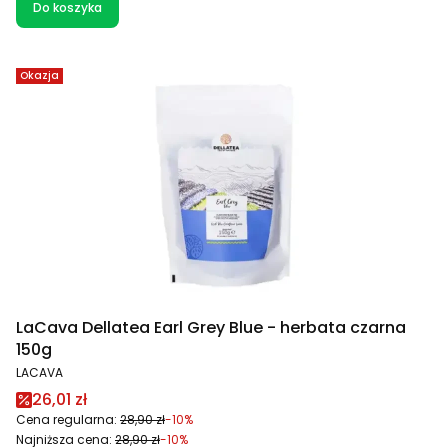
Do koszyka
Okazja
LaCava Dellatea Earl Grey Blue - herbata czarna
150g
PRODUCENT
LACAVA
Cena promocyjna
26,01 zł
Cena regularna:
28,90 zł
-10%
Najniższa cena:
28,90 zł
-10%