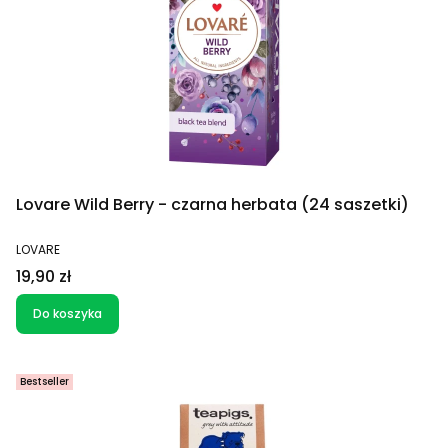
Lovare Wild Berry - czarna herbata (24 saszetki)
PRODUCENT
LOVARE
Cena
19,90 zł
Do koszyka
Bestseller