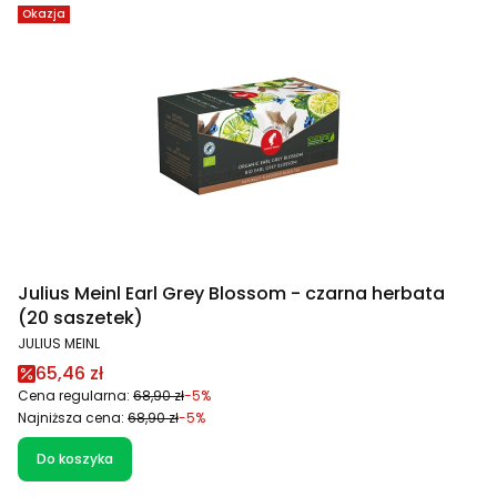
Okazja
Julius Meinl Earl Grey Blossom - czarna herbata
(20 saszetek)
PRODUCENT
JULIUS MEINL
Cena promocyjna
65,46 zł
Cena regularna:
68,90 zł
-5%
Najniższa cena:
68,90 zł
-5%
Do koszyka