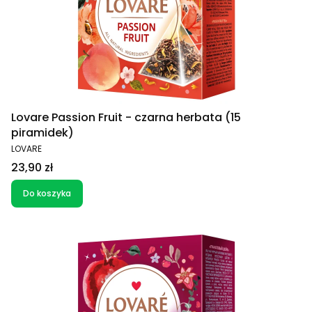
Lovare Passion Fruit - czarna herbata (15
piramidek)
PRODUCENT
LOVARE
Cena
23,90 zł
Do koszyka