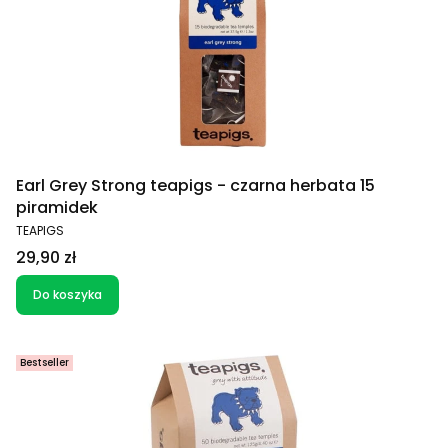
Earl Grey Strong teapigs - czarna herbata 15
piramidek
PRODUCENT
TEAPIGS
Cena
29,90 zł
Do koszyka
Bestseller