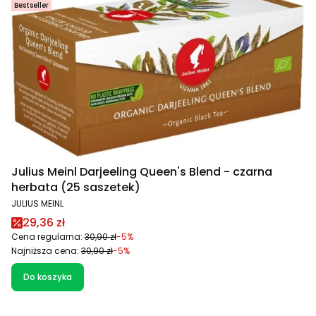
Bestseller
Julius Meinl Darjeeling Queen's Blend - czarna
herbata (25 saszetek)
PRODUCENT
JULIUS MEINL
Cena promocyjna
29,36 zł
Cena regularna:
30,90 zł
-5%
Najniższa cena:
30,90 zł
-5%
Do koszyka