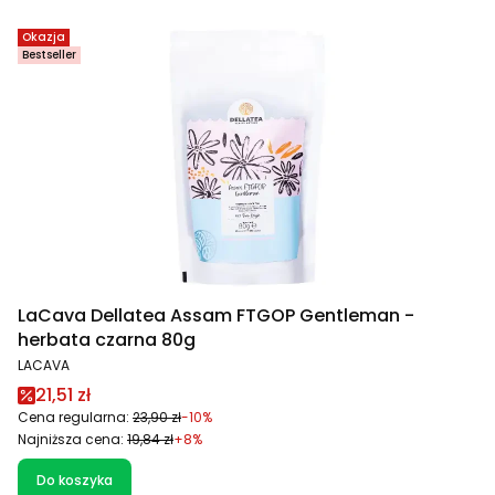
Okazja
Bestseller
LaCava Dellatea Assam FTGOP Gentleman -
herbata czarna 80g
PRODUCENT
LACAVA
Cena promocyjna
21,51 zł
Cena regularna:
23,90 zł
-10%
Najniższa cena:
19,84 zł
+8%
Do koszyka