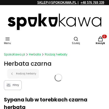
SKLEP@SPOKOKAWA.PL
|
+48 576 769 339
Otwórz wyszukiwarkę
Produkt
Menu
Szukaj
Koszyk
SpokoKawa.pl
Herbata
Rodzaj herbaty
Herbata czarna
Rodzaj herbaty
Filtry
Sypana lub w torebkach czarna
herbata