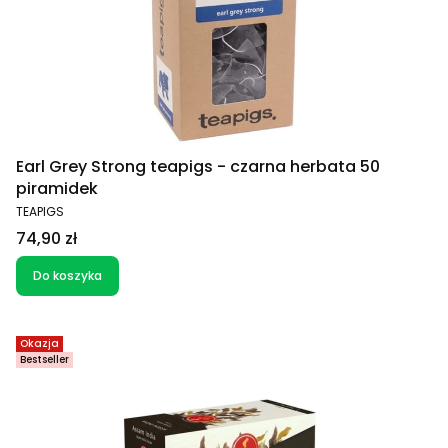
Earl Grey Strong teapigs - czarna herbata 50
piramidek
PRODUCENT
TEAPIGS
Cena
74,90 zł
Do koszyka
Okazja
Bestseller