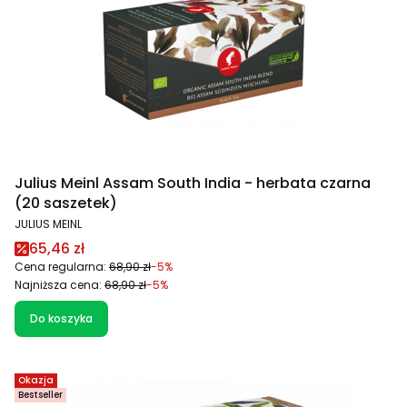
Julius Meinl Assam South India - herbata czarna
(20 saszetek)
PRODUCENT
JULIUS MEINL
Cena promocyjna
65,46 zł
Cena regularna:
68,90 zł
-5%
Najniższa cena:
68,90 zł
-5%
Do koszyka
Okazja
Bestseller