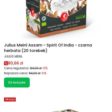
Julius Meinl Assam - Spirit Of India - czarna
herbata (20 torebek)
PRODUCENT
JULIUS MEINL
Cena promocyjna
80,66 zł
Cena regularna:
84,90 zł
-5%
Najniższa cena:
84,90 zł
-5%
Do koszyka
Okazja