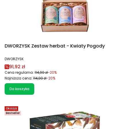
DWORZYSK Zestaw herbat - Kwiaty Pogody
PRODUCENT
DWORZYSK
Cena promocyjna
91,92 zł
Cena regularna:
114,90 zł
-20%
Najniższa cena:
114,90 zł
-20%
Do koszyka
Okazja
Bestseller