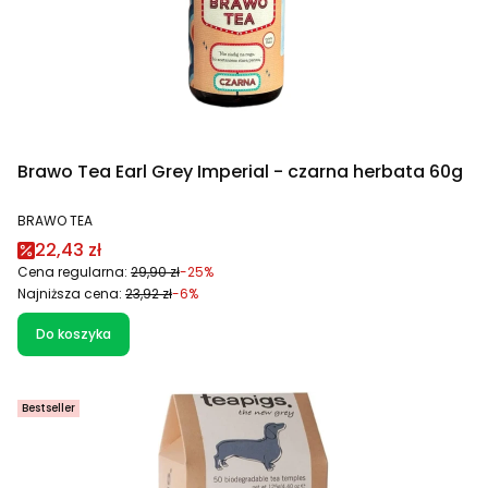
Brawo Tea Earl Grey Imperial - czarna herbata 60g
PRODUCENT
BRAWO TEA
Cena promocyjna
22,43 zł
Cena regularna:
29,90 zł
-25%
Najniższa cena:
23,92 zł
-6%
Do koszyka
Bestseller