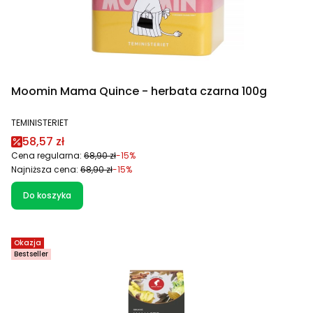
Moomin Mama Quince - herbata czarna 100g
PRODUCENT
TEMINISTERIET
Cena promocyjna
58,57 zł
Cena regularna:
68,90 zł
-15%
Najniższa cena:
68,90 zł
-15%
Do koszyka
Okazja
Bestseller