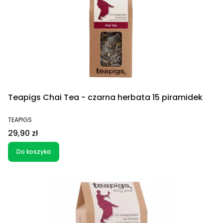
Teapigs Chai Tea - czarna herbata 15 piramidek
PRODUCENT
TEAPIGS
Cena
29,90 zł
Do koszyka