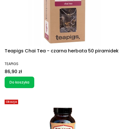
Teapigs Chai Tea - czarna herbata 50 piramidek
PRODUCENT
TEAPIGS
Cena
86,90 zł
Do koszyka
Okazja