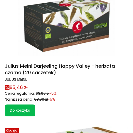
Julius Meinl Darjeeling Happy Valley - herbata
czarna (20 saszetek)
PRODUCENT
JULIUS MEINL
Cena promocyjna
65,46 zł
Cena regularna:
68,90 zł
-5%
Najniższa cena:
68,90 zł
-5%
Do koszyka
Okazja