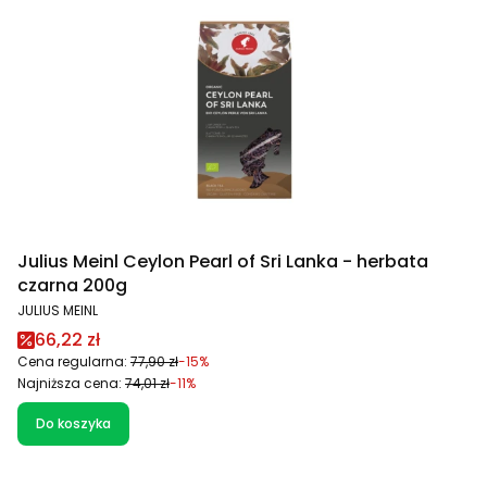
Julius Meinl Ceylon Pearl of Sri Lanka - herbata
czarna 200g
PRODUCENT
JULIUS MEINL
Cena promocyjna
66,22 zł
Cena regularna:
77,90 zł
-15%
Najniższa cena:
74,01 zł
-11%
Do koszyka