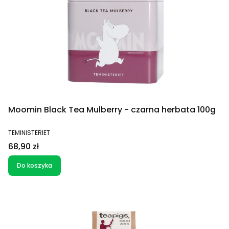
Moomin Black Tea Mulberry - czarna herbata 100g
PRODUCENT
TEMINISTERIET
Cena
68,90 zł
Do koszyka