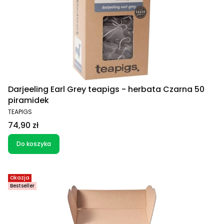
Darjeeling Earl Grey teapigs - herbata Czarna 50
piramidek
PRODUCENT
TEAPIGS
Cena
74,90 zł
Do koszyka
Okazja
Bestseller