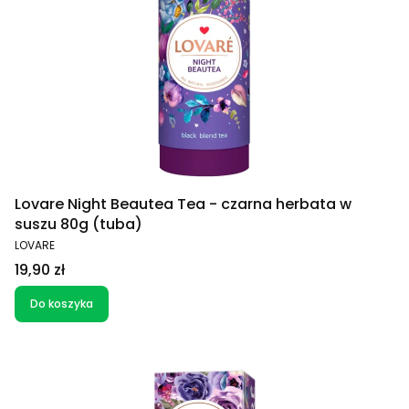
Lovare Night Beautea Tea - czarna herbata w
suszu 80g (tuba)
PRODUCENT
LOVARE
Cena
19,90 zł
Do koszyka