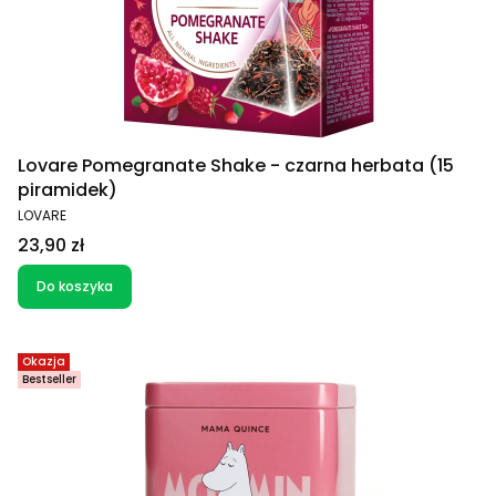
Lovare Pomegranate Shake - czarna herbata (15
piramidek)
PRODUCENT
LOVARE
Cena
23,90 zł
Do koszyka
Okazja
Bestseller