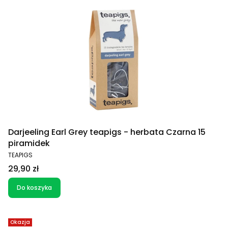
Darjeeling Earl Grey teapigs - herbata Czarna 15
piramidek
PRODUCENT
TEAPIGS
Cena
29,90 zł
Do koszyka
Okazja