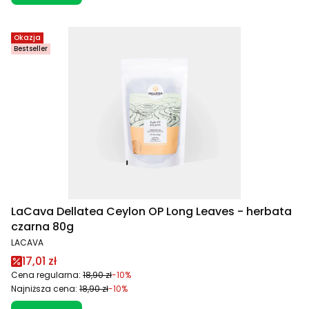
Okazja
Bestseller
LaCava Dellatea Ceylon OP Long Leaves - herbata
czarna 80g
PRODUCENT
LACAVA
Cena promocyjna
17,01 zł
Cena regularna:
18,90 zł
-10%
Najniższa cena:
18,90 zł
-10%