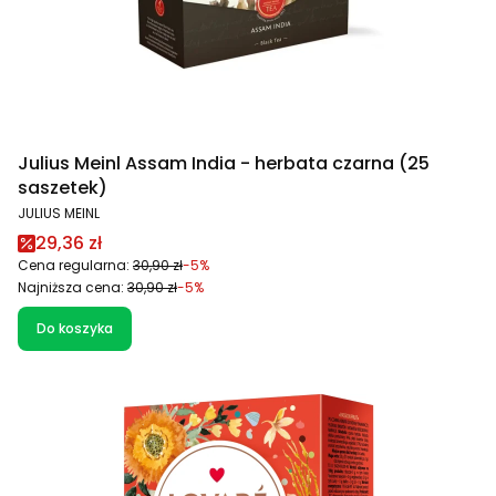
Julius Meinl Assam India - herbata czarna (25
saszetek)
PRODUCENT
JULIUS MEINL
Cena promocyjna
29,36 zł
Cena regularna:
30,90 zł
-5%
Najniższa cena:
30,90 zł
-5%
Do koszyka