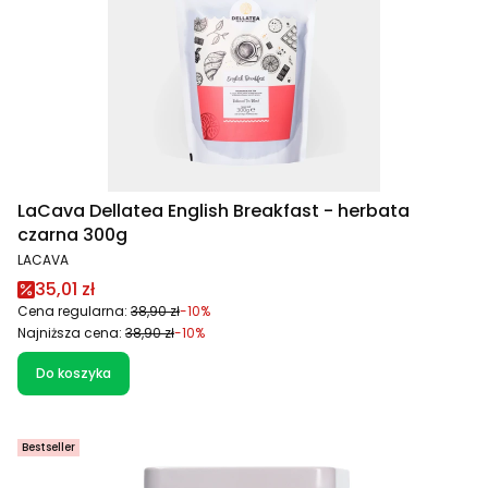
LaCava Dellatea English Breakfast - herbata
czarna 300g
PRODUCENT
LACAVA
Cena promocyjna
35,01 zł
Cena regularna:
38,90 zł
-10%
Najniższa cena:
38,90 zł
-10%
Do koszyka
Bestseller