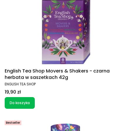
English Tea Shop Movers & Shakers - czarna
herbata w saszetkach 42g
PRODUCENT
ENGLISH TEA SHOP
Cena
19,90 zł
Do koszyka
Bestseller