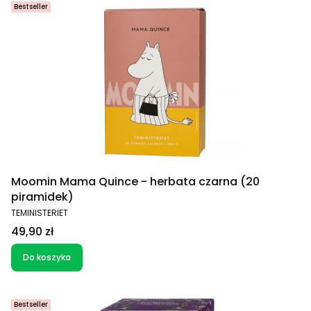
Bestseller
Moomin Mama Quince - herbata czarna (20
piramidek)
PRODUCENT
TEMINISTERIET
Cena
49,90 zł
Do koszyka
Bestseller