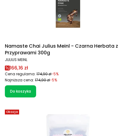
Namaste Chai Julius Meinl - Czarna Herbata z
Przyprawami 300g
PRODUCENT
JULIUS MEINL
Cena promocyjna
166,16 zł
Cena regularna:
174,90 zł
-5%
Najniższa cena:
174,90 zł
-5%
Do koszyka
Okazja