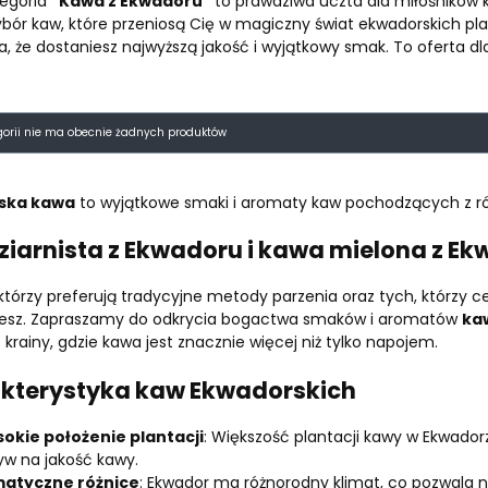
tegoria
"Kawa z Ekwadoru"
to prawdziwa uczta dla miłośników
ybór kaw, które przeniosą Cię w magiczny świat ekwadorskich pla
, że dostaniesz najwyższą jakość i wyjątkowy smak. To oferta dl
 produktów
gorii nie ma obecnie żadnych produktów
ska kawa
to wyjątkowe smaki i aromaty kaw pochodzących z r
ziarnista z Ekwadoru i kawa mielona z E
 którzy preferują tradycyjne metody parzenia oraz tych, którzy 
jesz. Zapraszamy do odkrycia bogactwa smaków i aromatów
ka
 krainy, gdzie kawa jest znacznie więcej niż tylko napojem.
kterystyka kaw Ekwadorskich
okie położenie plantacji
: Większość plantacji kawy w Ekwado
yw na jakość kawy.
matyczne różnice
: Ekwador ma różnorodny klimat, co pozwala