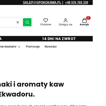
SKLEP@SPOKOKAWA.PL
|
+48 576 769 339
Produkty w kosz
Wyczyść
Szukaj
Ulubione
Zaloguj się
Koszyk
A
14 DNI NA ZWROT
ie kawiarni
Promocje
Nowości
aki i aromaty kaw
 Ekwadoru.