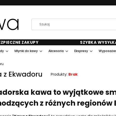
EZPIECZNE ZAKUPY
SZYBKA WYSYŁK
ody
Młynki do kawy
Akcesoria
Ekspresy
Wyposażen
ru
 z Ekwadoru
Produkty:
Brak
dorska kawa to wyjątkowe sm
odzących z różnych regionów