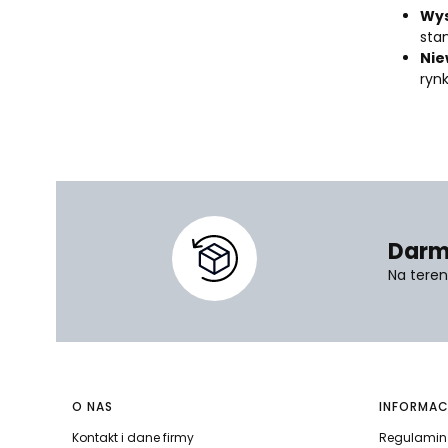
Wys
sta
Nie
ryn
Darm
Na teren
Linki w stopce
O NAS
INFORMAC
Kontakt i dane firmy
Regulamin 