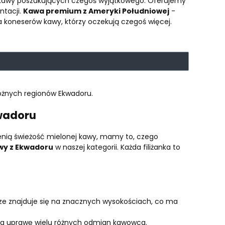
 kawy poszukujących czegoś wyjątkowego. Oferujemy
ntacji.
Kawa premium z Ameryki Południowej
-
a koneserów kawy, którzy oczekują czegoś więcej.
óżnych regionów Ekwadoru.
kwadoru
cenią świeżość mielonej kawy, mamy to, czego
wy z Ekwadoru
w naszej kategorii. Każda filiżanka to
rze znajduje się na znacznych wysokościach, co ma
 na uprawę wielu różnych odmian kawowca.