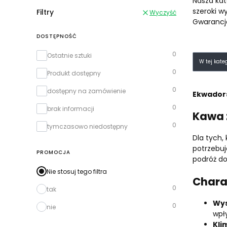
Nasza ka
szeroki w
Filtry
Wyczyść
Gwarancja
DOSTĘPNOŚĆ
Dostępność
0
Lista
Ostatnie sztuki
W tej kate
0
Produkt dostępny
0
dostępny na zamówienie
Ekwador
0
brak informacji
Kawa 
0
tymczasowo niedostępny
Dla tych,
potrzebu
PROMOCJA
podróż do
Nie stosuj tego filtra
Chara
0
tak
Wys
0
nie
wpł
Kli