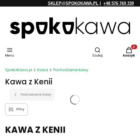
SKLEP@SPOKOKAWA.PL
|
+48 576 769 339
Otwórz wyszukiwarkę
Produkt
Menu
Szukaj
Koszyk
SpokoKawa.pl
Kawa
Pochodzenie kawy
Kawa z Kenii
Pochodzenie kawy
Filtry
KAWA Z KENII