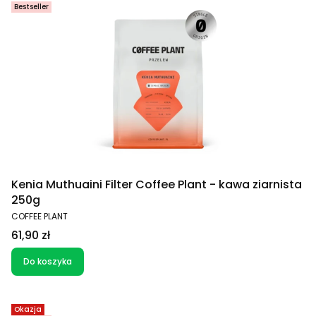
Bestseller
Kenia Muthuaini Filter Coffee Plant - kawa ziarnista
250g
PRODUCENT
COFFEE PLANT
Cena
61,90 zł
Do koszyka
Okazja