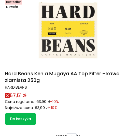
Bestseller
Nowość
Hard Beans Kenia Mugaya AA Top Filter - kawa
ziarnista 250g
PRODUCENT
HARD BEANS
Cena promocyjna
57,51 zł
Cena regularna:
63,90 zł
-10%
Najniższa cena:
63,90 zł
-10%
Do koszyka