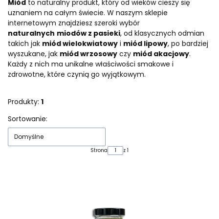
Miód
to naturalny produkt, który od wieków cieszy się
uznaniem na całym świecie. W naszym sklepie
internetowym znajdziesz szeroki wybór
naturalnych
miodów z pasieki
, od klasycznych odmian
takich jak
miód wielokwiatowy
i
miód lipowy
, po bardziej
wyszukane, jak
miód wrzosowy
czy
miód akacjowy
.
Każdy z nich ma unikalne właściwości smakowe i
zdrowotne, które czynią go wyjątkowym.
Produkty:
1
Lista produktów
Sortowanie:
Domyślne
Strona
z 1