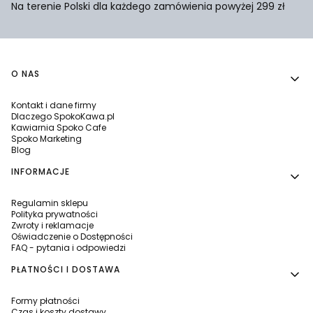
Na terenie Polski dla każdego zamówienia powyżej 299 zł
Linki w stopce
O NAS
Kontakt i dane firmy
Dlaczego SpokoKawa.pl
Kawiarnia Spoko Cafe
Spoko Marketing
Blog
INFORMACJE
Regulamin sklepu
Polityka prywatności
Zwroty i reklamacje
Oświadczenie o Dostępności
FAQ - pytania i odpowiedzi
PŁATNOŚCI I DOSTAWA
Formy płatności
Czas i koszty dostawy