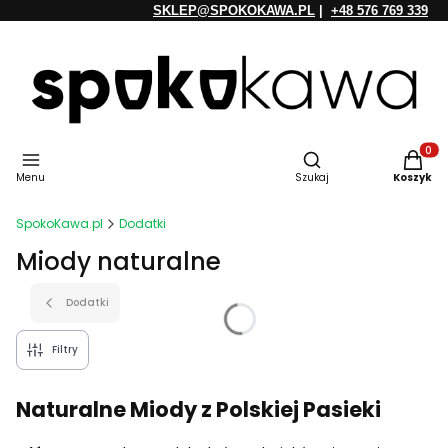
SKLEP@SPOKOKAWA.PL
|
+48 576 769 339
Otwórz wyszukiwarkę
Produkt
Menu
Szukaj
Koszyk
SpokoKawa.pl
Dodatki
Miody naturalne
Dodatki
Filtry
Naturalne Miody z Polskiej Pasieki