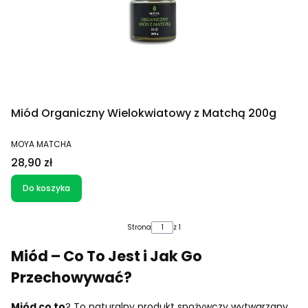
Miód Organiczny Wielokwiatowy z Matchą 200g
PRODUCENT
MOYA MATCHA
Cena
28,90 zł
Do koszyka
Strona
z 1
Miód – Co To Jest
i Jak Go
Przechowywać?
Miód co to
? To naturalny produkt spożywczy wytwarzany