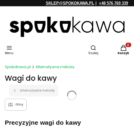
SKLEP@SPOKOKAWA.PL
|
+48 576 769 339
Otwórz wyszukiwarkę
Produkt
Menu
Szukaj
Koszyk
SpokoKawa.pl
Alternatywne metody
Wagi do kawy
Alternatywne metody
Filtry
Precyzyjne wagi do kawy