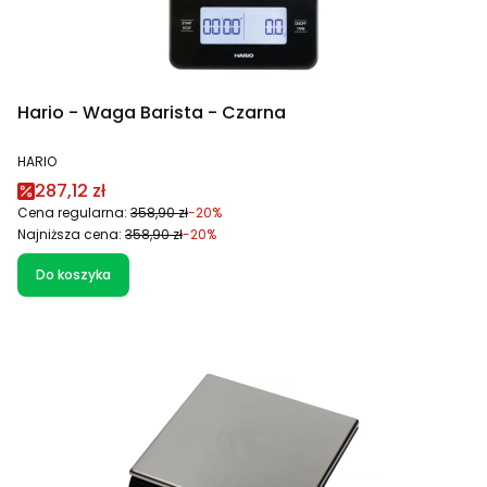
Hario - Waga Barista - Czarna
PRODUCENT
HARIO
Cena promocyjna
287,12 zł
Cena regularna:
358,90 zł
-20%
Najniższa cena:
358,90 zł
-20%
Do koszyka