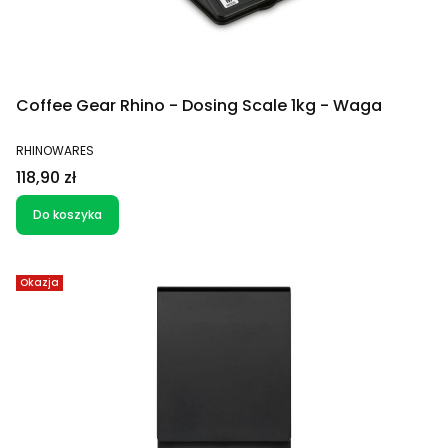
Coffee Gear Rhino - Dosing Scale 1kg - Waga
PRODUCENT
RHINOWARES
Cena
118,90 zł
Do koszyka
Okazja