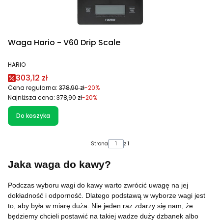
Waga Hario - V60 Drip Scale
PRODUCENT
HARIO
Cena promocyjna
303,12 zł
Cena regularna:
378,90 zł
-20%
Najniższa cena:
378,90 zł
-20%
Do koszyka
Strona
z 1
Jaka waga do kawy?
Podczas wyboru wagi do kawy warto zwrócić uwagę na jej
dokładność i odporność. Dlatego podstawą w wyborze wagi jest
to, aby była w miarę duża. Nie jeden raz zdarzy się nam, że
będziemy chcieli postawić na takiej wadze duży dzbanek albo