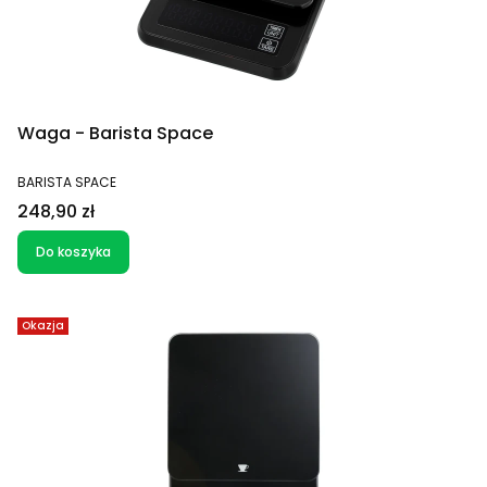
Waga - Barista Space
PRODUCENT
BARISTA SPACE
Cena
248,90 zł
Do koszyka
Okazja