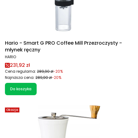
Hario - Smart G PRO Coffee Mill Przezroczysty -
młynek ręczny
PRODUCENT
HARIO
Cena promocyjna
231,92 zł
Cena regularna:
289,90 zł
-20%
Najniższa cena:
289,90 zł
-20%
Do koszyka
Okazja