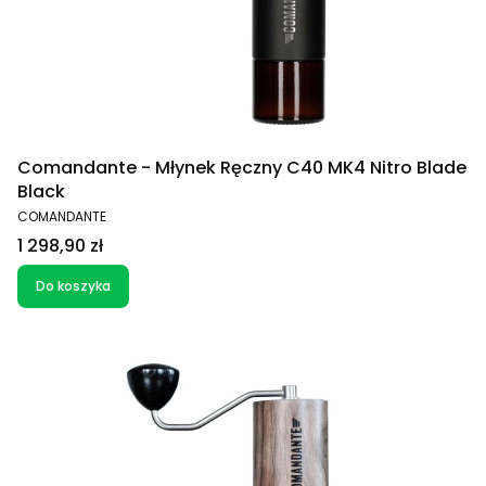
Comandante - Młynek Ręczny C40 MK4 Nitro Blade
Black
PRODUCENT
COMANDANTE
Cena
1 298,90 zł
Do koszyka