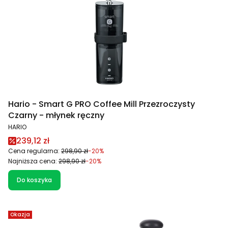
Hario - Smart G PRO Coffee Mill Przezroczysty
Czarny - młynek ręczny
PRODUCENT
HARIO
Cena promocyjna
239,12 zł
Cena regularna:
298,90 zł
-20%
Najniższa cena:
298,90 zł
-20%
Do koszyka
Okazja