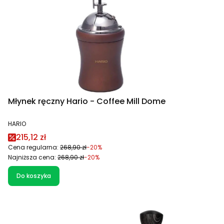
Młynek ręczny Hario - Coffee Mill Dome
PRODUCENT
HARIO
Cena promocyjna
215,12 zł
Cena regularna:
268,90 zł
-20%
Najniższa cena:
268,90 zł
-20%
Do koszyka