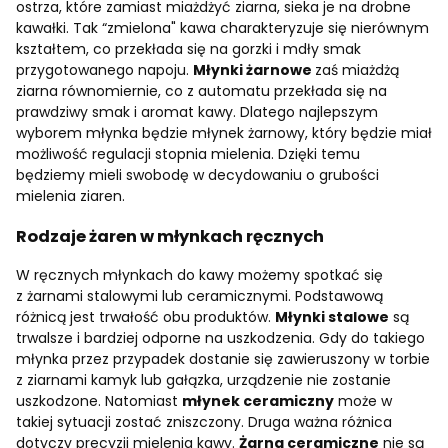
ostrza, które zamiast miażdżyć ziarna, sieka je na drobne
kawałki. Tak “zmielona" kawa charakteryzuje się nierównym
kształtem, co przekłada się na gorzki i mdły smak
przygotowanego napoju.
Młynki żarnowe
zaś miażdżą
ziarna równomiernie, co z automatu przekłada się na
prawdziwy smak i aromat kawy. Dlatego n
ajlepszym
wyborem młynka będzie młynek żarnowy, który będzie miał
możliwość regulacji stopnia mielenia. Dzięki temu
będziemy mieli swobodę w decydowaniu o grubości
mielenia ziaren.
Rodzaje żaren w młynkach ręcznych
W ręcznych młynkach do kawy możemy spotkać się
z żarnami stalowymi lub ceramicznymi. Podstawową
różnicą jest trwałość obu produktów.
Młynki stalowe
są
trwalsze i bardziej odporne na uszkodzenia. Gdy do takiego
młynka przez przypadek dostanie się zawieruszony w torbie
z ziarnami kamyk lub gałązka, urządzenie nie zostanie
uszkodzone. Natomiast
młynek ceramiczny
może w
takiej sytuacji zostać zniszczony. Druga ważna różnica
dotyczy precyzji mielenia kawy.
Żarna ceramiczne
nie są