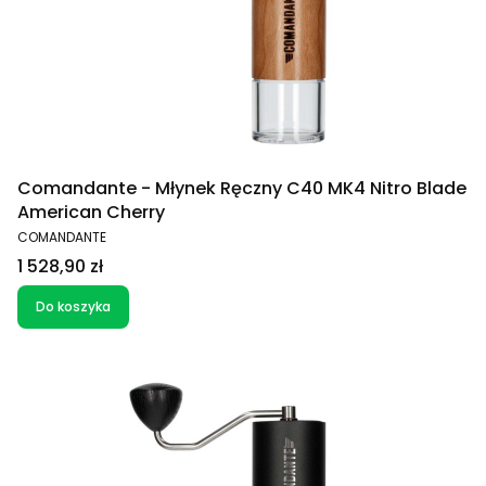
Comandante - Młynek Ręczny C40 MK4 Nitro Blade
American Cherry
PRODUCENT
COMANDANTE
Cena
1 528,90 zł
Do koszyka