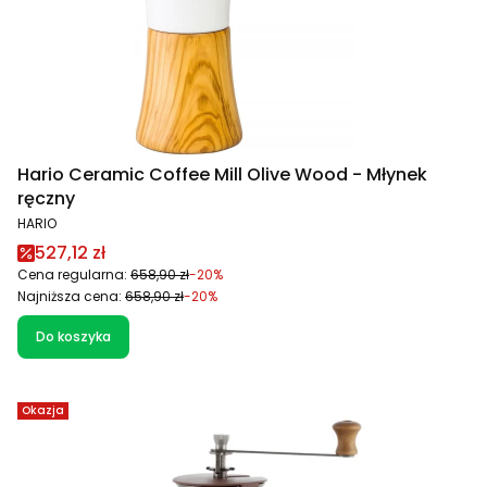
Hario Ceramic Coffee Mill Olive Wood - Młynek
ręczny
PRODUCENT
HARIO
Cena promocyjna
527,12 zł
Cena regularna:
658,90 zł
-20%
Najniższa cena:
658,90 zł
-20%
Do koszyka
Okazja