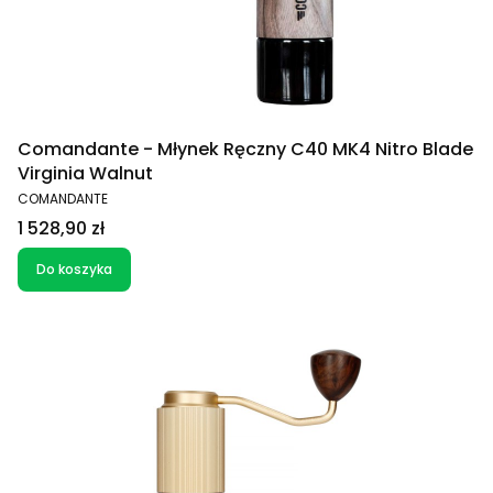
Comandante - Młynek Ręczny C40 MK4 Nitro Blade
Virginia Walnut
PRODUCENT
COMANDANTE
Cena
1 528,90 zł
Do koszyka