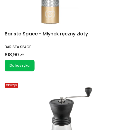
Barista Space - Młynek ręczny złoty
PRODUCENT
BARISTA SPACE
Cena
618,90 zł
Do koszyka
Okazja