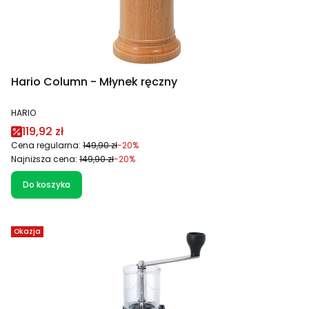
Hario Column - Młynek ręczny
PRODUCENT
HARIO
Cena promocyjna
119,92 zł
Cena regularna:
149,90 zł
-20%
Najniższa cena:
149,90 zł
-20%
Do koszyka
Okazja