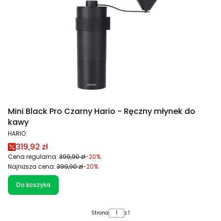
Mini Black Pro Czarny Hario - Ręczny młynek do
kawy
PRODUCENT
HARIO
Cena promocyjna
319,92 zł
Cena regularna:
399,90 zł
-20%
Najniższa cena:
399,90 zł
-20%
Do koszyka
Strona
z 1