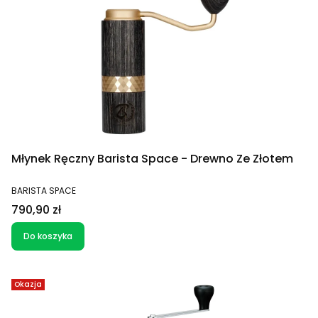
Młynek Ręczny Barista Space - Drewno Ze Złotem
PRODUCENT
BARISTA SPACE
Cena
790,90 zł
Do koszyka
Okazja