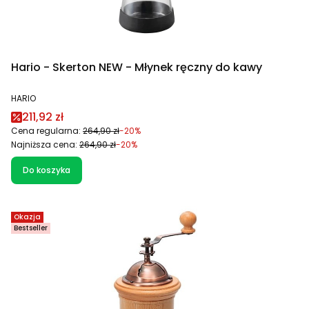
Hario - Skerton NEW - Młynek ręczny do kawy
PRODUCENT
HARIO
Cena promocyjna
211,92 zł
Cena regularna:
264,90 zł
-20%
Najniższa cena:
264,90 zł
-20%
Do koszyka
Okazja
Bestseller