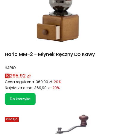
Hario MM-2 - Młynek Ręczny Do Kawy
PRODUCENT
HARIO
Cena promocyjna
295,92 zł
Cena regularna:
369,90 zł
-20%
Najniższa cena:
369,90 zł
-20%
Do koszyka
Okazja