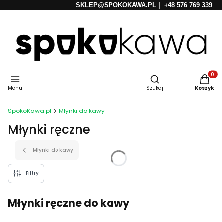
SKLEP@SPOKOKAWA.PL
|
+48 576 769 339
Otwórz wyszukiwarkę
Produkt
Menu
Szukaj
Koszyk
SpokoKawa.pl
Młynki do kawy
Młynki ręczne
Młynki do kawy
Filtry
Młynki ręczne do kawy