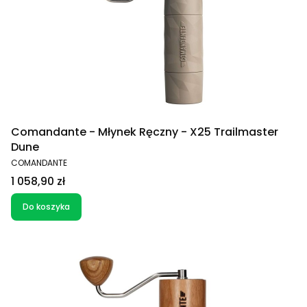
Comandante - Młynek Ręczny - X25 Trailmaster
Dune
PRODUCENT
COMANDANTE
Cena
1 058,90 zł
Do koszyka