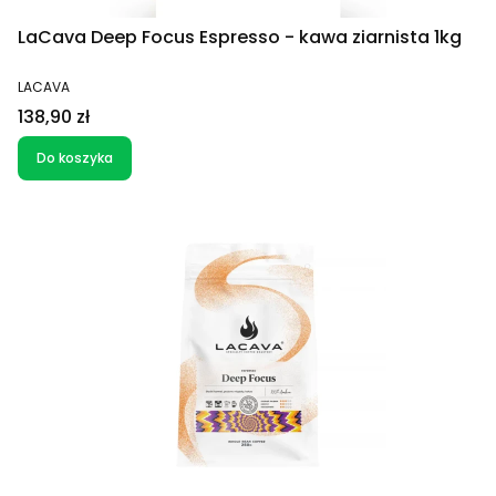
LaCava Deep Focus Espresso - kawa ziarnista 1kg
PRODUCENT
LACAVA
Cena
138,90 zł
Do koszyka