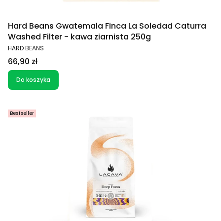
Hard Beans Gwatemala Finca La Soledad Caturra
Washed Filter - kawa ziarnista 250g
PRODUCENT
HARD BEANS
Cena
66,90 zł
Do koszyka
Bestseller