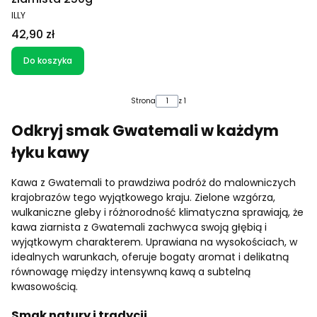
PRODUCENT
ILLY
Cena
42,90 zł
Do koszyka
Strona
z 1
Odkryj smak Gwatemali w każdym
łyku kawy
Kawa z Gwatemali to prawdziwa podróż do malowniczych
krajobrazów tego wyjątkowego kraju. Zielone wzgórza,
wulkaniczne gleby i różnorodność klimatyczna sprawiają, że
kawa ziarnista z Gwatemali zachwyca swoją głębią i
wyjątkowym charakterem. Uprawiana na wysokościach, w
idealnych warunkach, oferuje bogaty aromat i delikatną
równowagę między intensywną kawą a subtelną
kwasowością.
Smak natury i tradycji