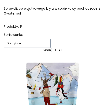
Sprawdź, co wyjątkowego kryją w sobie kawy pochodzące z
Gwatemali
Produkty:
8
Lista produktów
Sortowanie:
Domyślne
Strona
z 1