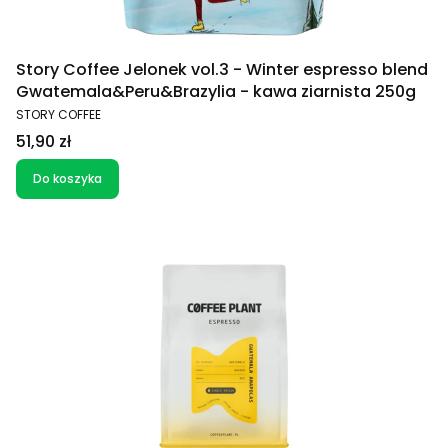
Story Coffee Jelonek vol.3 - Winter espresso blend
Gwatemala&Peru&Brazylia - kawa ziarnista 250g
PRODUCENT
STORY COFFEE
Cena
51,90 zł
Do koszyka