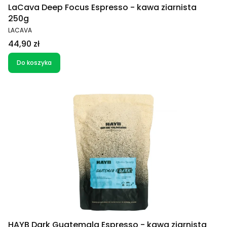
LaCava Deep Focus Espresso - kawa ziarnista
250g
PRODUCENT
LACAVA
Cena
44,90 zł
Do koszyka
HAYB Dark Guatemala Espresso - kawa ziarnista