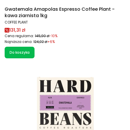
Gwatemala Amapolas Espresso Coffee Plant -
kawa ziarnista 1kg
PRODUCENT
COFFEE PLANT
Cena promocyjna
131,31 zł
Cena regularna:
145,90 zł
-10%
Najniższa cena:
124,02 zł
+6%
Do koszyka