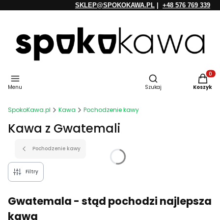
SKLEP@SPOKOKAWA.PL
|
+48 576 769 339
Otwórz wyszukiwarkę
Produkt
Menu
Szukaj
Koszyk
SpokoKawa.pl
Kawa
Pochodzenie kawy
Kawa z Gwatemali
Pochodzenie kawy
Filtry
Gwatemala - stąd pochodzi najlepsza
kawa