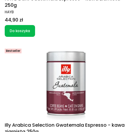
250g
PRODUCENT
HAYB
Cena
44,90 zł
Do koszyka
Bestseller
Illy Arabica Selection Gwatemala Espresso - kawa
ziarnista 250g