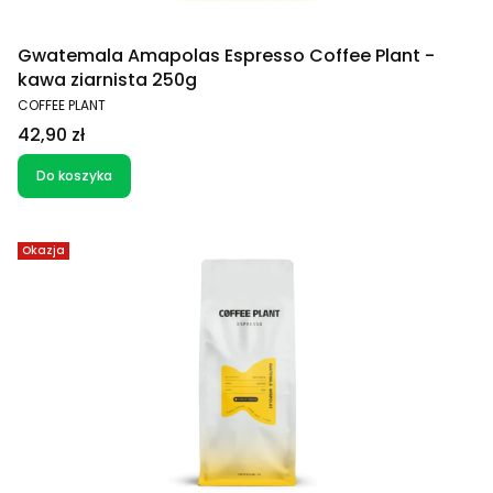
Gwatemala Amapolas Espresso Coffee Plant -
kawa ziarnista 250g
PRODUCENT
COFFEE PLANT
Cena
42,90 zł
Do koszyka
Okazja