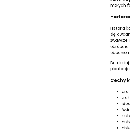
małych f
Historia
Historia 
się owcam
żwawsze i
obróbce, 
obecnie n
Do dzisia
plantacja
Cechy k
aro
z e
ide
świ
nut
nut
nis