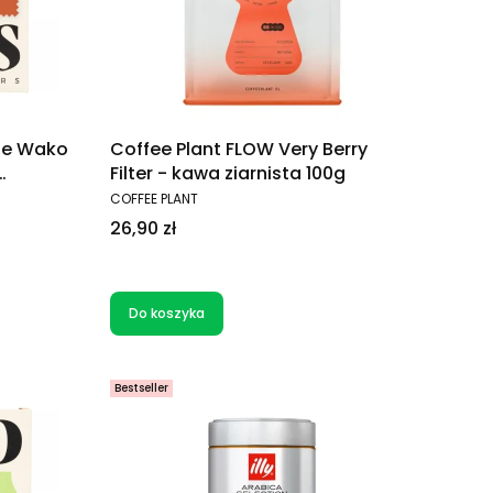
de Wako
Coffee Plant FLOW Very Berry
Filter - kawa ziarnista 100g
PRODUCENT
COFFEE PLANT
Cena
26,90 zł
Do koszyka
Bestseller