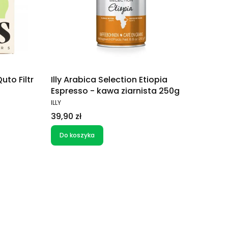
uto Filtr
Illy Arabica Selection Etiopia
Espresso - kawa ziarnista 250g
PRODUCENT
ILLY
Cena
39,90 zł
Do koszyka