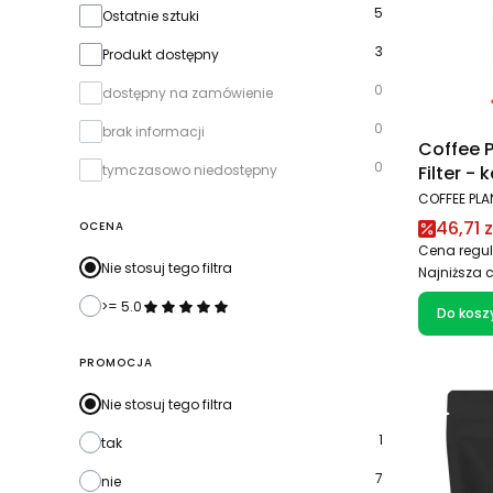
Dostępność
5
Ostatnie sztuki
3
Produkt dostępny
0
dostępny na zamówienie
0
brak informacji
Coffee P
0
Filter -
tymczasowo niedostępny
PRODUCEN
COFFEE PLA
Cena 
46,71 z
OCENA
Cena regul
Nie stosuj tego filtra
Najniższa 
>= 5.0
Do kosz
PROMOCJA
Nie stosuj tego filtra
1
tak
7
nie