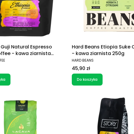
 Guji Natural Espresso
Hard Beans Etiopia Suke Q
ffee - kawa ziarnista
- kawa ziarnista 250g
T
PRODUCENT
FEE
HARD BEANS
Cena
45,90 zł
yka
Do koszyka