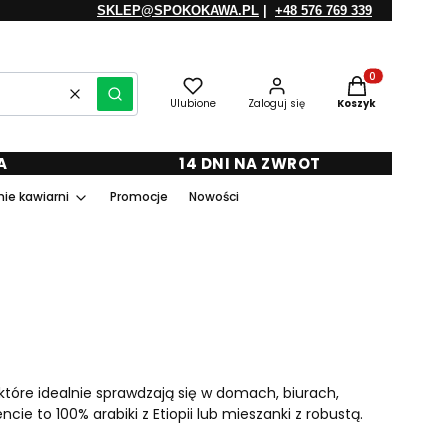
SKLEP@SPOKOKAWA.PL
|
+48 576 769 339
Produkty w kosz
Wyczyść
Szukaj
Ulubione
Zaloguj się
Koszyk
A
14 DNI NA ZWROT
ie kawiarni
Promocje
Nowości
 które idealnie sprawdzają się w domach, biurach,
e to 100% arabiki z Etiopii lub mieszanki z robustą.