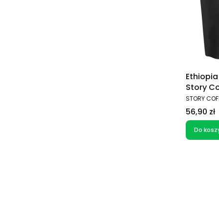
Ethiopia
Story Co
250g
PRODUCEN
STORY COF
Cena
56,90 zł
Do kosz