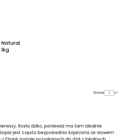
 Natural
 1kg
Strona
z 1
pierwszy. Rosła dziko, ponieważ ma tam idealnie
tiopia jest często bezpośrednio kojarzona ze słowem
z Etiopii zostaje pozyskanych do dziś z lokalnych