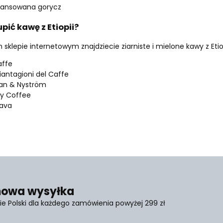
lansowana gorycz
pić kawę z Etiopii?
sklepie internetowym znajdziecie ziarniste i mielone kawy z Etiop
affe
iantagioni del Caffe
an & Nyström
ry Coffee
ava
owa wysyłka
ie Polski dla każdego zamówienia powyżej 299 zł