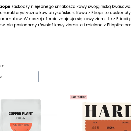
iopii
zaskoczy niejednego smakosza kawy swoją niską kwasowo
charakterystyczna kaw afrykańskich.
Kawa z Etiopii to doskona
 aromatów.
W naszej ofercie znajdują się kawy ziarniste z Etiopii
ew, ale posiadamy również kawy ziarniste i mielone z Etiopii-ci
 produktów
e:
e
Bestseller