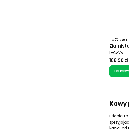
LaCava L
Ziarnist
PRODUCEN
LACAVA
Cena
168,90 zł
Do kosz
Kawy 
Etiopia t
sprzyjają
kawa, od 