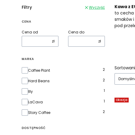
Kawa z Et
Filtry
Wyczyść
to cecha 
smaków i
CENA
pod przel
Cena od
Cena do
zł
zł
MARKA
Lista
Sortowani
Marka
2
Coffee Plant
Domyśln
2
Hard Beans
1
Illy
Okazja
1
LaCava
2
Story Coffee
DOSTĘPNOŚĆ