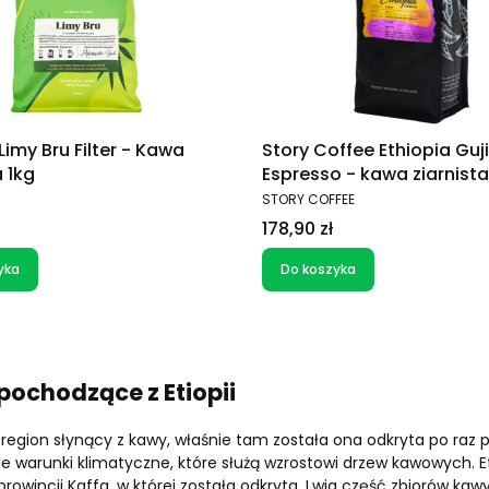
imy Bru Filter - Kawa
Story Coffee Ethiopia Guji
a 1kg
Espresso - kawa ziarnista
T
PRODUCENT
STORY COFFEE
Cena
178,90 zł
yka
Do koszyka
pochodzące z Etiopii
o region słynący z kawy, właśnie tam została ona odkryta po raz 
ce warunki klimatyczne, które służą wzrostowi drzew kawowych. E
prowincji Kaffa, w której została odkryta.
Lwia część zbiorów kawy 