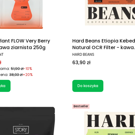
lant FLOW Very Berry
Hard Beans Etiopia Kebe
 kawa ziarnista 250g
Natural OCR Filter - kawa
ziarnista 250g
T
PRODUCENT
NT
HARD BEANS
promocyjna
Cena
ł
63,90 zł
arna:
51,90 zł
-10%
cena:
38,93 zł
+20%
yka
Do koszyka
Bestseller