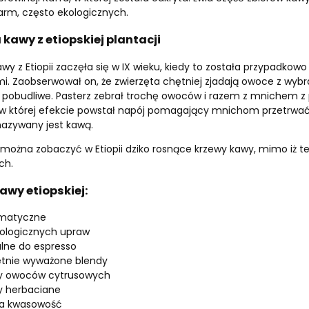
arm, często ekologicznych.
 kawy z etiopskiej plantacji
kawy z Etiopii zaczęła się w IX wieku, kiedy to została przypadkow
i. Zaobserwował on, że zwierzęta chętniej zjadają owoce z wybran
 pobudliwe. Pasterz zebrał trochę owoców i razem z mnichem z 
w której efekcie powstał napój pomagający mnichom przetrwać d
azywany jest kawą.
j można zobaczyć w Etiopii dziko rosnące krzewy kawy, mimo iż t
ch.
awy etiopskiej:
matyczne
kologicznych upraw
alne do espresso
etnie wyważone blendy
y owoców cytrusowych
y herbaciane
ka kwasowość