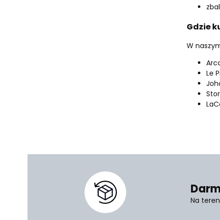
zba
Gdzie ku
W naszym 
Arc
Le P
Joh
Sto
LaC
Darm
Na teren