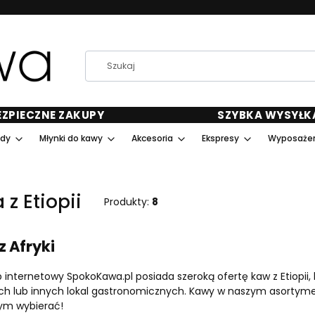
EZPIECZNE ZAKUPY
SZYBKA WYSYŁK
ody
Młynki do kawy
Akcesoria
Ekspresy
Wyposażen
z Etiopii
Produkty:
8
z Afryki
p internetowy SpokoKawa.pl posiada szeroką ofertę kaw z Etiopii,
ch lub innych lokal gastronomicznych. Kawy w naszym asortymenci
ym wybierać!