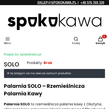
SKLEP@SPOKOKAWA.PL
|
+48 576 769 339
Otwórz wyszukiwarkę
Produkt
Menu
Szukaj
Koszyk
Przejdź do:
SpokoKawa.pl
SOLO
Produkty:
Brak
Lista produktów
W tej kategorii nie ma obecnie żadnych produktów
Palarnia SOLO – Rzemieślnicza
Palarnia Kawy
Palarnia SOLO
to rzemieślnicza palarnia kawy z Olsztyna,