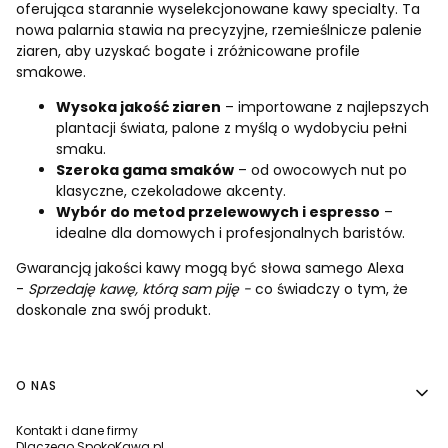
oferująca starannie wyselekcjonowane kawy specialty. Ta
nowa palarnia stawia na precyzyjne, rzemieślnicze palenie
ziaren, aby uzyskać bogate i zróżnicowane profile
smakowe.
Wysoka jakość ziaren
– importowane z najlepszych
plantacji świata, palone z myślą o wydobyciu pełni
smaku.
Szeroka gama smaków
– od owocowych nut po
klasyczne, czekoladowe akcenty.
Wybór do metod przelewowych i espresso
–
idealne dla domowych i profesjonalnych baristów.
Gwarancją jakości kawy mogą być słowa samego Alexa
-
Sprzedaję kawę, którą sam piję -
co świadczy o tym, że
doskonale zna swój produkt.
Linki w stopce
O NAS
Kontakt i dane firmy
Dlaczego SpokoKawa.pl