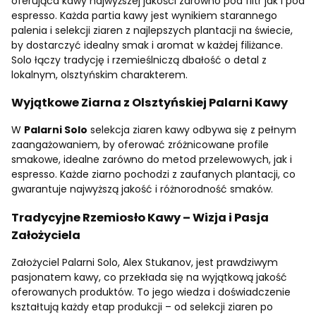
oferująca kawy najwyższej jakości zarówno pod filtr jak i pod
espresso. Każda partia kawy jest wynikiem starannego
palenia i selekcji ziaren z najlepszych plantacji na świecie,
by dostarczyć idealny smak i aromat w każdej filiżance.
Solo łączy tradycję i rzemieślniczą dbałość o detal z
lokalnym, olsztyńskim charakterem.
Wyjątkowe Ziarna z Olsztyńskiej Palarni Kawy
W
Palarni Solo
selekcja ziaren kawy odbywa się z pełnym
zaangażowaniem, by oferować zróżnicowane profile
smakowe, idealne zarówno do metod przelewowych, jak i
espresso. Każde ziarno pochodzi z zaufanych plantacji, co
gwarantuje najwyższą jakość i różnorodność smaków.
Tradycyjne Rzemiosło Kawy – Wizja i Pasja
Założyciela
Założyciel Palarni Solo, Alex Stukanov, jest prawdziwym
pasjonatem kawy, co przekłada się na wyjątkową jakość
oferowanych produktów. To jego wiedza i doświadczenie
kształtują każdy etap produkcji – od selekcji ziaren po