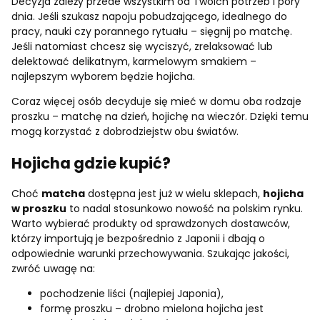
Decyzja zależy przede wszystkim od Twoich potrzeb i pory
dnia. Jeśli szukasz napoju pobudzającego, idealnego do
pracy, nauki czy porannego rytuału – sięgnij po matchę.
Jeśli natomiast chcesz się wyciszyć, zrelaksować lub
delektować delikatnym, karmelowym smakiem –
najlepszym wyborem będzie hojicha.
Coraz więcej osób decyduje się mieć w domu oba rodzaje
proszku – matchę na dzień, hojichę na wieczór. Dzięki temu
mogą korzystać z dobrodziejstw obu światów.
Hojicha gdzie kupić?
Choć
matcha
dostępna jest już w wielu sklepach,
hojicha
w proszku
to nadal stosunkowo nowość na polskim rynku.
Warto wybierać produkty od sprawdzonych dostawców,
którzy importują je bezpośrednio z Japonii i dbają o
odpowiednie warunki przechowywania. Szukając jakości,
zwróć uwagę na:
pochodzenie liści (najlepiej Japonia),
formę proszku – drobno mielona hojicha jest