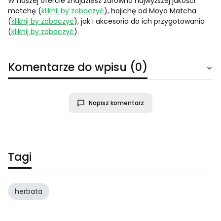
W naszej ofercie znajdziesz zarówno najwyższej jakości
matchę (
kliknij by zobaczyć
), hojichę od Moya Matcha
(
kliknij by zobaczyć
), jak i akcesoria do ich przygotowania
(
kliknij by zobaczyć
).
Komentarze do wpisu (0)
Napisz komentarz
Tagi
herbata