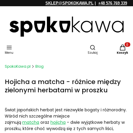
SKLEP@SPOKOKAWA.PL
|
+48 576 769 339
Otwórz wyszukiwarkę
Produkt
Menu
Szukaj
Koszyk
SpokoKawa.pl
Blog
Hojicha a matcha - różnice między
zielonymi herbatami w proszku
Świat japońskich herbat jest niezwykle bogaty i różnorodny.
Wśród nich szczególne miejsce
zajmują
matcha
oraz
hojicha
- dwie wyjątkowe herbaty w
proszku, które choć wywodzą się z tych samych liści,