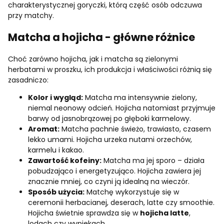
charakterystycznej goryczki, którą część osób odczuwa
przy matchy.
Matcha a hojicha - główne różnice
Choć zarówno hojicha, jak i matcha są zielonymi
herbatami w proszku, ich produkcja i właściwości różnią się
zasadniczo:
Kolor i wygląd:
Matcha ma intensywnie zielony,
niemal neonowy odcień. Hojicha natomiast przyjmuje
barwy od jasnobrązowej po głęboki karmelowy.
Aromat:
Matcha pachnie świeżo, trawiasto, czasem
lekko umami. Hojicha urzeka nutami orzechów,
karmelu i kakao.
Zawartość kofeiny:
Matcha ma jej sporo – działa
pobudzająco i energetyzująco. Hojicha zawiera jej
znacznie mniej, co czyni ją idealną na wieczór.
Sposób użycia:
Matchę wykorzystuje się w
ceremonii herbacianej, deserach, latte czy smoothie.
Hojicha świetnie sprawdza się w
hojicha latte
,
lodach czy wypiekach.