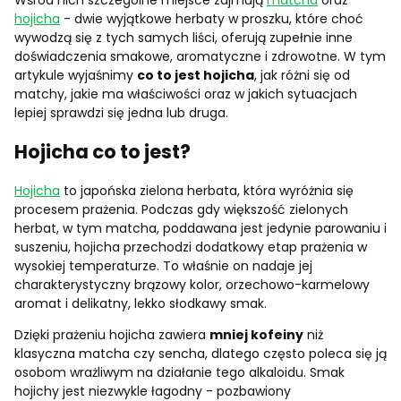
Wśród nich szczególne miejsce zajmują
matcha
oraz
hojicha
- dwie wyjątkowe herbaty w proszku, które choć
wywodzą się z tych samych liści, oferują zupełnie inne
doświadczenia smakowe, aromatyczne i zdrowotne. W tym
artykule wyjaśnimy
co to jest hojicha
, jak różni się od
matchy, jakie ma właściwości oraz w jakich sytuacjach
lepiej sprawdzi się jedna lub druga.
Hojicha co to jest?
Hojicha
to japońska zielona herbata, która wyróżnia się
procesem prażenia. Podczas gdy większość zielonych
herbat, w tym matcha, poddawana jest jedynie parowaniu i
suszeniu, hojicha przechodzi dodatkowy etap prażenia w
wysokiej temperaturze. To właśnie on nadaje jej
charakterystyczny brązowy kolor, orzechowo-karmelowy
aromat i delikatny, lekko słodkawy smak.
Dzięki prażeniu hojicha zawiera
mniej kofeiny
niż
klasyczna matcha czy sencha, dlatego często poleca się ją
osobom wrażliwym na działanie tego alkaloidu. Smak
hojichy jest niezwykle łagodny - pozbawiony