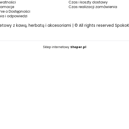
ywatności
Czas i koszty dostawy
klamacje
Czas realizacji zamówienia
ie o Dostępności
nia i odpowiedzi
netowy z kawą, herbatą i akcesoriami | © All rights reserved Spoko
Sklep internetowy
Shoper.pl