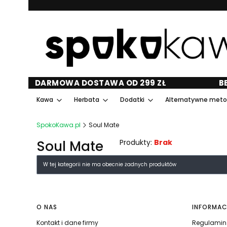
DARMOWA DOSTAWA OD 299 ZŁ
B
Kawa
Herbata
Dodatki
Alternatywne met
SpokoKawa.pl
Soul Mate
Soul Mate
Produkty:
Brak
Lista produktów
W tej kategorii nie ma obecnie żadnych produktów
Linki w stopce
O NAS
INFORMAC
Kontakt i dane firmy
Regulamin 