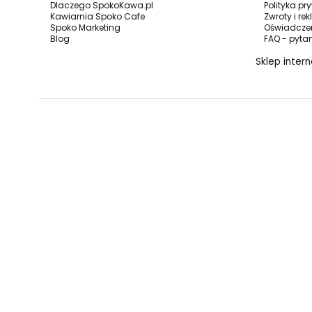
Dlaczego SpokoKawa.pl
Polityka pr
Kawiarnia Spoko Cafe
Zwroty i re
Spoko Marketing
Oświadczen
Blog
FAQ - pyta
Sklep inter