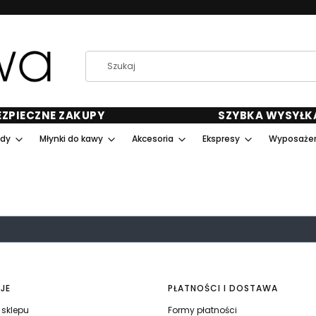
EZPIECZNE ZAKUPY
SZYBKA WYSYŁK
ody
Młynki do kawy
Akcesoria
Ekspresy
Wyposażen
JE
PŁATNOŚCI I DOSTAWA
sklepu
Formy płatności