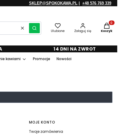
SKLEP@SPOKOKAWA.PL
|
+48 576 769 339
Produkty w kosz
Wyczyść
Szukaj
Ulubione
Zaloguj się
Koszyk
A
14 DNI NA ZWROT
ie kawiarni
Promocje
Nowości
MOJE KONTO
Twoje zamówienia