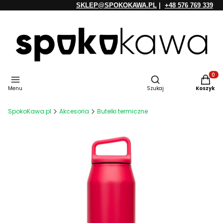
SKLEP@SPOKOKAWA.PL
|
+48 576 769 339
Otwórz wyszukiwarkę
Produkt
Menu
Szukaj
Koszyk
SpokoKawa.pl
Akcesoria
Butelki termiczne