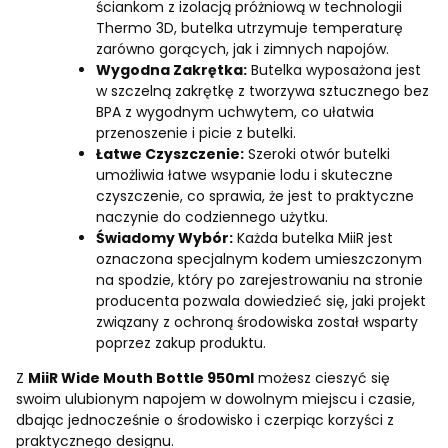
ściankom z izolacją próżniową w technologii
Thermo 3D, butelka utrzymuje temperaturę
zarówno gorących, jak i zimnych napojów.
Wygodna Zakrętka:
Butelka wyposażona jest
w szczelną zakrętkę z tworzywa sztucznego bez
BPA z wygodnym uchwytem, co ułatwia
przenoszenie i picie z butelki.
Łatwe Czyszczenie:
Szeroki otwór butelki
umożliwia łatwe wsypanie lodu i skuteczne
czyszczenie, co sprawia, że jest to praktyczne
naczynie do codziennego użytku.
Świadomy Wybór:
Każda butelka MiiR jest
oznaczona specjalnym kodem umieszczonym
na spodzie, który po zarejestrowaniu na stronie
producenta pozwala dowiedzieć się, jaki projekt
związany z ochroną środowiska został wsparty
poprzez zakup produktu.
Z
MiiR Wide Mouth Bottle 950ml
możesz cieszyć się
swoim ulubionym napojem w dowolnym miejscu i czasie,
dbając jednocześnie o środowisko i czerpiąc korzyści z
praktycznego designu.