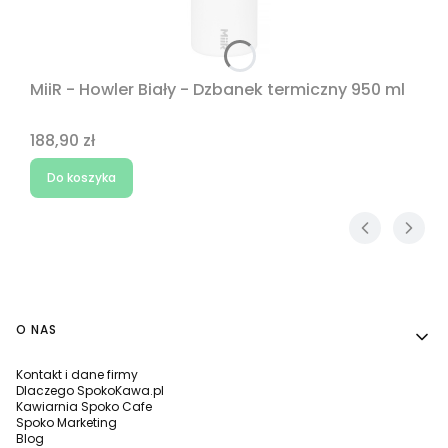
MiiR - Howler Biały - Dzbanek termiczny 950 ml
Cena
188,90 zł
Do koszyka
Linki w stopce
O NAS
Kontakt i dane firmy
Dlaczego SpokoKawa.pl
Kawiarnia Spoko Cafe
Spoko Marketing
Blog