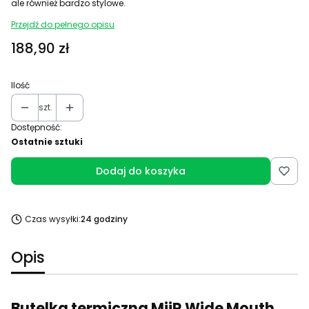
ale również bardzo stylowe.
Przejdź do pełnego opisu
Cena
188,90 zł
Ilość
szt.
Dostępność:
Ostatnie sztuki
Dodaj do koszyka
Czas wysyłki:
24 godziny
Opis
Butelka termiczna MiiR Wide Mouth