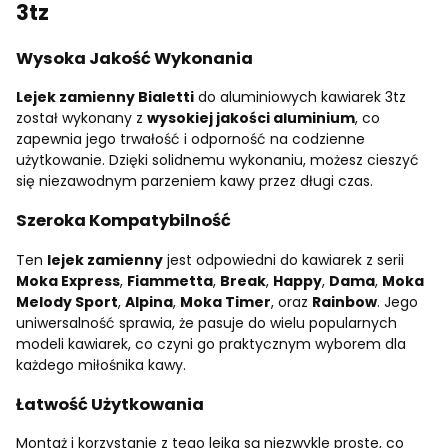
3tz
Wysoka Jakość Wykonania
Lejek zamienny Bialetti
do aluminiowych kawiarek 3tz
został wykonany z
wysokiej jakości aluminium
, co
zapewnia jego trwałość i odporność na codzienne
użytkowanie. Dzięki solidnemu wykonaniu, możesz cieszyć
się niezawodnym parzeniem kawy przez długi czas.
Szeroka Kompatybilność
Ten
lejek zamienny
jest odpowiedni do kawiarek z serii
Moka Express
,
Fiammetta
,
Break
,
Happy
,
Dama
,
Moka
Melody Sport
,
Alpina
,
Moka Timer
, oraz
Rainbow
. Jego
uniwersalność sprawia, że pasuje do wielu popularnych
modeli kawiarek, co czyni go praktycznym wyborem dla
każdego miłośnika kawy.
Łatwość Użytkowania
Montaż i korzystanie z tego lejka są niezwykle proste, co