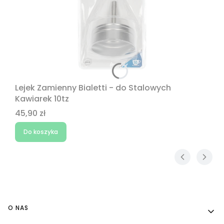
Lejek Zamienny Bialetti - do Stalowych
Kawiarek 10tz
Cena
45,90 zł
Do koszyka
Linki w stopce
O NAS