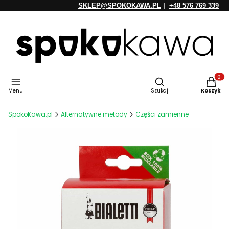
SKLEP@SPOKOKAWA.PL
|
+48 576 769 339
Otwórz wyszukiwarkę
Produkt
Menu
Szukaj
Koszyk
SpokoKawa.pl
Alternatywne metody
Części zamienne