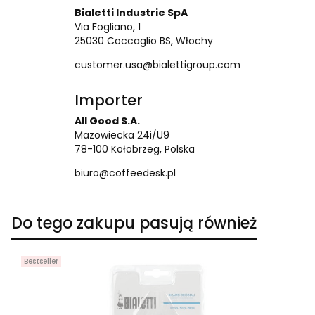
Bialetti Industrie SpA
Via Fogliano, 1
25030 Coccaglio BS, Włochy
customer.usa@bialettigroup.com
Importer
All Good S.A.
Mazowiecka 24i/U9
78-100 Kołobrzeg, Polska
biuro@coffeedesk.pl
Do tego zakupu pasują również
Bestseller