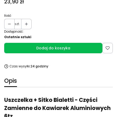
Cena
23,90 zł
Ilość
szt.
Dostępność:
Ostatnie sztuki
Dodaj do koszyka
Czas wysyłki:
24 godziny
Opis
Uszczelka + Sitko Bialetti - Części
Zamienne do Kawiarek Aluminiowych
6tz