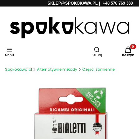
SKLEP@SPOKOKAWA.PL
|
+48 576 769 339
Otwórz wyszukiwarkę
Produkt
Menu
Szukaj
Koszyk
SpokoKawa.pl
Alternatywne metody
Części zamienne