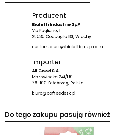
Producent
Bialetti Industrie SpA
Via Fogliano, 1
25030 Coccaglio BS, Włochy
customer.usa@bialettigroup.com
Importer
All Good S.A.
Mazowiecka 24i/U9
78-100 Kołobrzeg, Polska
biuro@coffeedesk.pl
Do tego zakupu pasują również