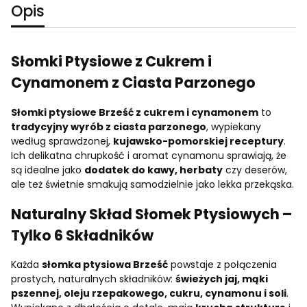
Opis
Słomki Ptysiowe z Cukrem i
Cynamonem
z Ciasta Parzonego
Słomki ptysiowe Brześć z cukrem i cynamonem
to
tradycyjny wyrób z ciasta parzonego
, wypiekany
według sprawdzonej,
kujawsko-pomorskiej receptury
.
Ich delikatna chrupkość i aromat cynamonu sprawiają, że
są idealne jako
dodatek do kawy, herbaty
czy deserów,
ale też świetnie smakują samodzielnie jako lekka przekąska.
Naturalny Skład Słomek Ptysiowych –
Tylko 6 Składników
Każda
słomka ptysiowa Brześć
powstaje z połączenia
prostych, naturalnych składników:
świeżych jaj, mąki
pszennej, oleju rzepakowego, cukru, cynamonu i soli
.