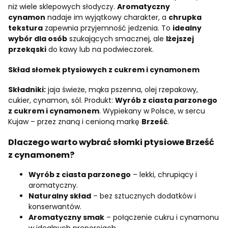
niż wiele sklepowych słodyczy.
Aromatyczny
cynamon
nadaje im wyjątkowy charakter, a
chrupka
tekstura
zapewnia przyjemność jedzenia. To
idealny
wybór dla osób
szukających smacznej, ale
lżejszej
przekąski
do kawy lub na podwieczorek.
Skład słomek ptysiowych z cukrem i cynamonem
Składniki:
jaja świeże, mąka pszenna, olej rzepakowy,
cukier, cynamon, sól. Produkt:
Wyrób z ciasta parzonego
z cukrem i cynamonem
. Wypiekany w Polsce, w sercu
Kujaw – przez znaną i cenioną markę
Brześć
.
Dlaczego warto wybrać słomki ptysiowe Brześć
z cynamonem?
Wyrób z ciasta parzonego
– lekki, chrupiący i
aromatyczny.
Naturalny skład
– bez sztucznych dodatków i
konserwantów.
Aromatyczny smak
– połączenie cukru i cynamonu
w idealnych proporcjach.