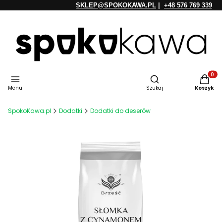
SKLEP@SPOKOKAWA.PL
|
+48 576 769 339
Otwórz wyszukiwarkę
Produkt
Menu
Szukaj
Koszyk
SpokoKawa.pl
Dodatki
Dodatki do deserów