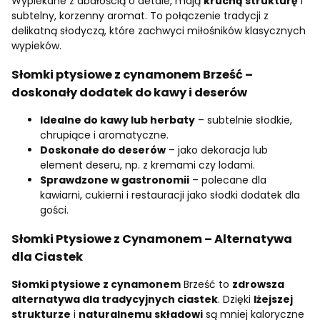
Wypiekane z dbałością o detale, mają
kruchą strukturę
i
subtelny, korzenny aromat. To połączenie tradycji z
delikatną słodyczą, które zachwyci miłośników klasycznych
wypieków.
Słomki ptysiowe z cynamonem Brześć
–
doskonały dodatek do kawy i deserów
Idealne do kawy lub herbaty
– subtelnie słodkie,
chrupiące i aromatyczne.
Doskonałe do deserów
– jako dekoracja lub
element deseru, np. z kremami czy lodami.
Sprawdzone w gastronomii
– polecane dla
kawiarni, cukierni i restauracji jako słodki dodatek dla
gości.
Słomki Ptysiowe z Cynamonem – Alternatywa
dla Ciastek
Słomki ptysiowe z cynamonem
Brześć to
zdrowsza
alternatywa dla tradycyjnych ciastek
. Dzięki
lżejszej
strukturze
i
naturalnemu składowi
są mniej kaloryczne