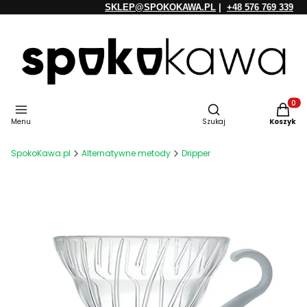
SKLEP@SPOKOKAWA.PL
|
+48 576 769 339
Otwórz wyszukiwarkę
Produkt
Menu
Szukaj
Koszyk
SpokoKawa.pl
Alternatywne metody
Dripper