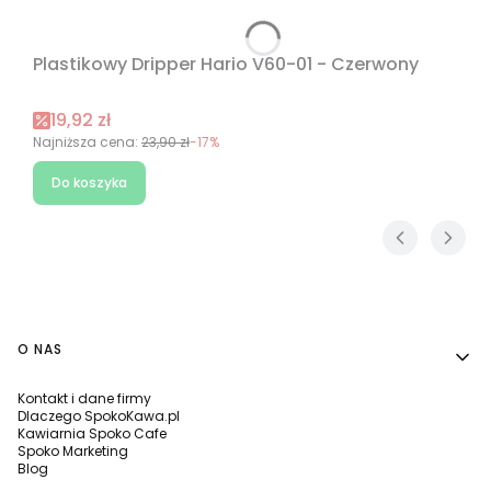
Plastikowy Dripper Hario V60-01 - Czerwony
Cena promocyjna
19,92 zł
Najniższa cena:
23,90 zł
-17%
Do koszyka
Linki w stopce
O NAS
Kontakt i dane firmy
Dlaczego SpokoKawa.pl
Kawiarnia Spoko Cafe
Spoko Marketing
Blog