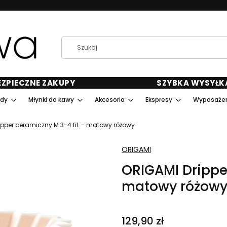
EZPIECZNE ZAKUPY
SZYBKA WYSYŁK
ody
Młynki do kawy
Akcesoria
Ekspresy
Wyposażen
ipper ceramiczny M 3-4 fil. - matowy różowy
ORIGAMI
ORIGAMI Dripper
matowy różow
Cena
129,90 zł