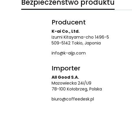
Bezpieczeństwo produktu
Producent
K-ai Co., Ltd.
Izumi Kitayama-cho 1496-5
509-5142 Tokio, Japonia
info@k-aijp.com
Importer
All Good S.A.
Mazowiecka 24i/U9
78-100 Kołobrzeg, Polska
biuro@coffeedesk.pl