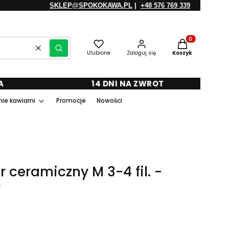
SKLEP@SPOKOKAWA.PL
|
+48 576 769 339
Produkty w kosz
Wyczyść
Szukaj
Ulubione
Zaloguj się
Koszyk
A
14 DNI NA ZWROT
ie kawiarni
Promocje
Nowości
 ceramiczny M 3-4 fil. -
y