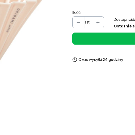
Ilość
Dostępność
szt.
Ostatnie s
Czas wysyłki:
24 godziny