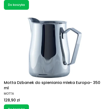
Do koszyka
Motta Dzbanek do spieniania mleka Europa- 350
ml
PRODUCENT
MOTTA
Cena
128,90 zł