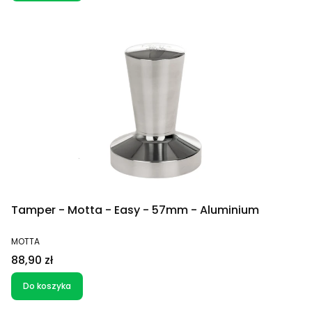
Tamper - Motta - Easy - 57mm - Aluminium
PRODUCENT
MOTTA
Cena
88,90 zł
Do koszyka