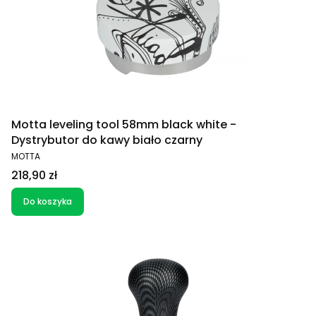
Motta leveling tool 58mm black white -
Dystrybutor do kawy biało czarny
PRODUCENT
MOTTA
Cena
218,90 zł
Do koszyka