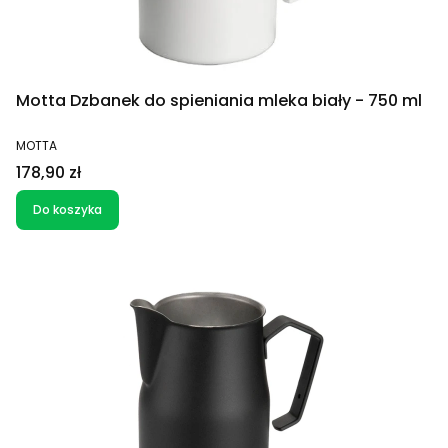
Motta Dzbanek do spieniania mleka biały - 750 ml
PRODUCENT
MOTTA
Cena
178,90 zł
Do koszyka