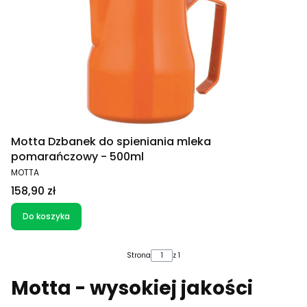
Motta Dzbanek do spieniania mleka
pomarańczowy - 500ml
PRODUCENT
MOTTA
Cena
158,90 zł
Do koszyka
Strona
z 1
Motta - wysokiej jakości