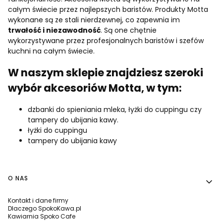
całym świecie przez najlepszych baristów. Produkty Motta
wykonane są ze stali nierdzewnej, co zapewnia im
trwałość i niezawodność
. Są one chętnie
wykorzystywane przez profesjonalnych baristów i szefów
kuchni na całym świecie.
W naszym sklepie
znajdziesz szeroki
wybór akcesoriów Motta
, w tym:
dzbanki do spieniania mleka, łyżki do cuppingu czy
tampery do ubijania kawy.
łyżki do cuppingu
tampery do ubijania kawy
Linki w stopce
O NAS
Kontakt i dane firmy
Dlaczego SpokoKawa.pl
Kawiarnia Spoko Cafe