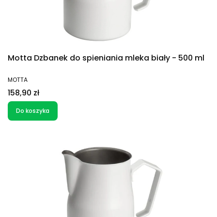
Motta Dzbanek do spieniania mleka biały - 500 ml
PRODUCENT
MOTTA
Cena
158,90 zł
Do koszyka