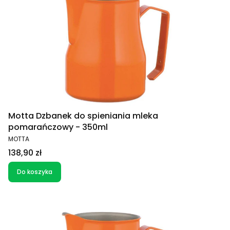
Motta Dzbanek do spieniania mleka
pomarańczowy - 350ml
PRODUCENT
MOTTA
Cena
138,90 zł
Do koszyka