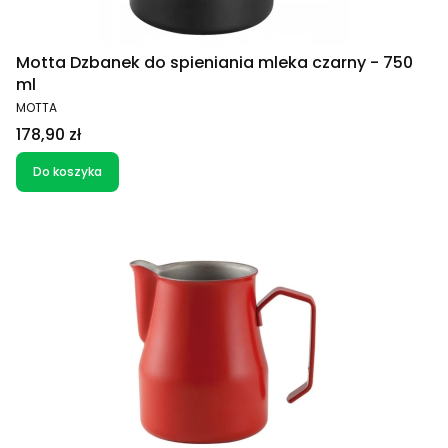
Motta Dzbanek do spieniania mleka czarny - 750
ml
PRODUCENT
MOTTA
Cena
178,90 zł
Do koszyka