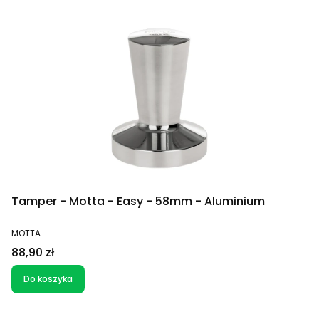
Tamper - Motta - Easy - 58mm - Aluminium
PRODUCENT
MOTTA
Cena
88,90 zł
Do koszyka