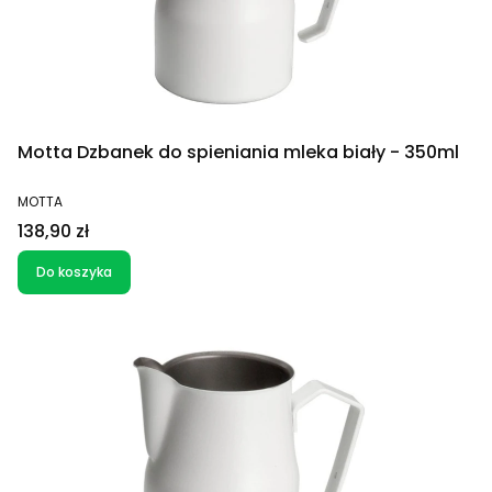
Motta Dzbanek do spieniania mleka biały - 350ml
PRODUCENT
MOTTA
Cena
138,90 zł
Do koszyka