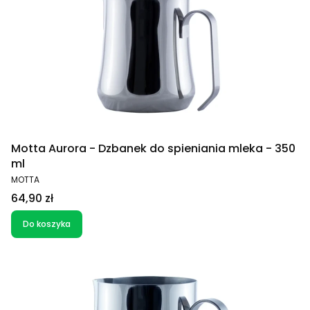
Motta Aurora - Dzbanek do spieniania mleka - 350
ml
PRODUCENT
MOTTA
Cena
64,90 zł
Do koszyka