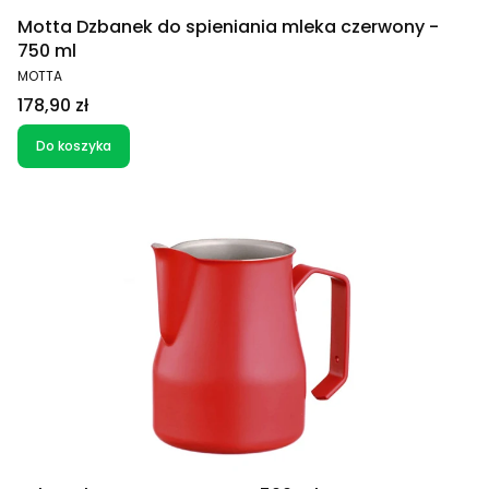
Motta Dzbanek do spieniania mleka czerwony -
750 ml
PRODUCENT
MOTTA
Cena
178,90 zł
Do koszyka