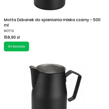
Motta Dzbanek do spieniania mleka czarny - 500
ml
PRODUCENT
MOTTA
Cena
158,90 zł
Do koszyka