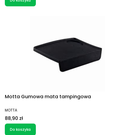
Do koszyka
Motta Gumowa mata tampingowa
PRODUCENT
MOTTA
Cena
88,90 zł
Do koszyka