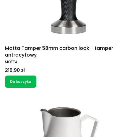
Motta Tamper 58mm carbon look - tamper
antracytowy
PRODUCENT
MOTTA
Cena
218,90 zł
Do koszyka