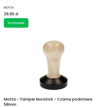
PRODUCENT
MOTTA
Cena
29,90 zł
Do koszyka
Motta - Tamper Nonstick - Czarna podstawa
58mm