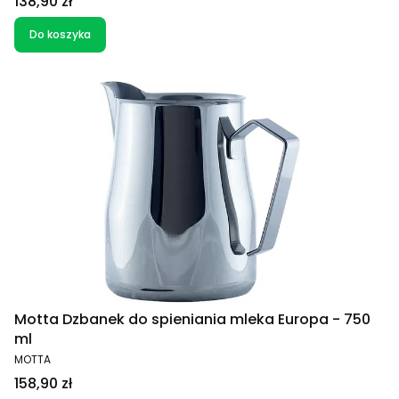
Cena
138,90 zł
Do koszyka
Motta Dzbanek do spieniania mleka Europa - 750
ml
PRODUCENT
MOTTA
Cena
158,90 zł