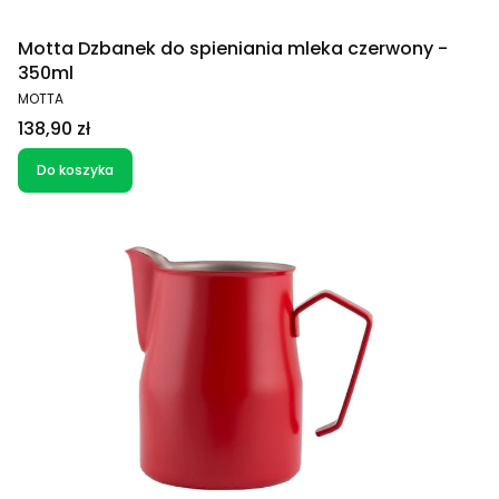
Motta Dzbanek do spieniania mleka czerwony -
350ml
PRODUCENT
MOTTA
Cena
138,90 zł
Do koszyka