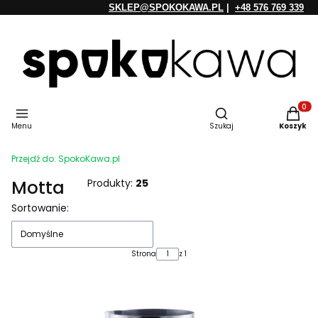
SKLEP@SPOKOKAWA.PL
|
+48 576 769 339
Otwórz wyszukiwarkę
Produkt
Menu
Szukaj
Koszyk
Przejdź do:
SpokoKawa.pl
Motta
Produkty:
25
Lista produktów
Sortowanie:
Domyślne
Strona
z 1