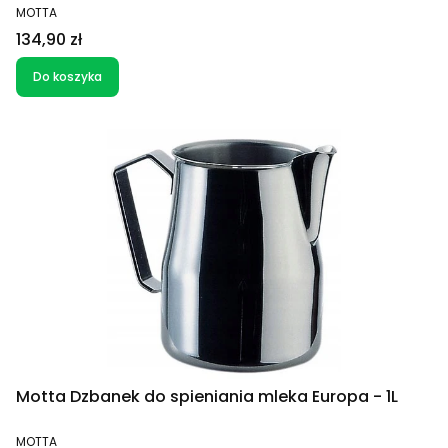
PRODUCENT
MOTTA
Cena
134,90 zł
Do koszyka
Motta Dzbanek do spieniania mleka Europa - 1L
PRODUCENT
MOTTA