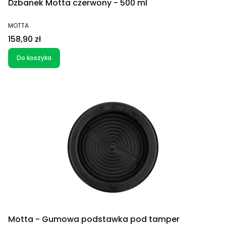
Dzbanek Motta czerwony - 500 ml
PRODUCENT
MOTTA
Cena
158,90 zł
Do koszyka
Motta - Gumowa podstawka pod tamper