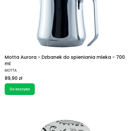
Motta Aurora - Dzbanek do spieniania mleka - 700
ml
PRODUCENT
MOTTA
Cena
89,90 zł
Do koszyka