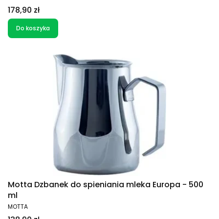
Cena
178,90 zł
Do koszyka
Motta Dzbanek do spieniania mleka Europa - 500
ml
PRODUCENT
MOTTA