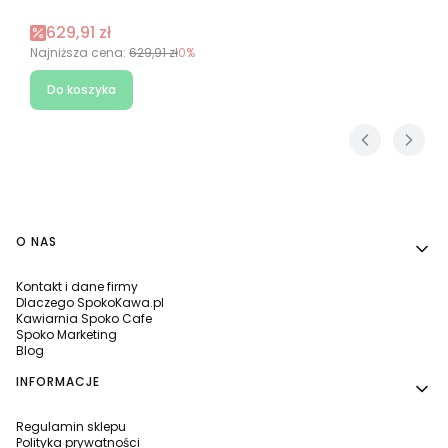
Cena promocyjna
629,91 zł
Najniższa cena:
629,91 zł
0%
Do koszyka
Linki w stopce
O NAS
Kontakt i dane firmy
Dlaczego SpokoKawa.pl
Kawiarnia Spoko Cafe
Spoko Marketing
Blog
INFORMACJE
Regulamin sklepu
Polityka prywatności