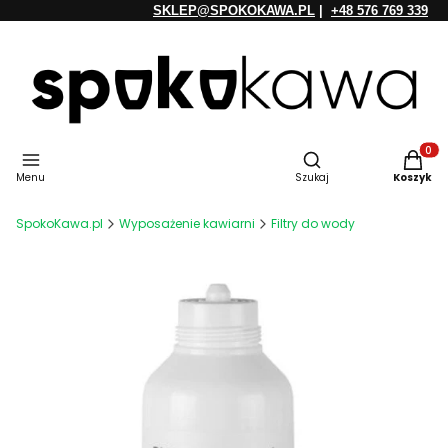
SKLEP@SPOKOKAWA.PL
|
+48 576 769 339
Otwórz wyszukiwarkę
Produkt
Menu
Szukaj
Koszyk
SpokoKawa.pl
Wyposażenie kawiarni
Filtry do wody