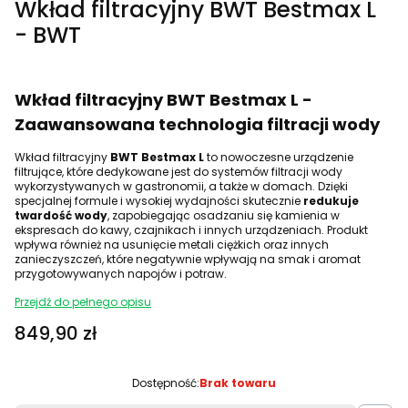
Wkład filtracyjny BWT Bestmax L
- BWT
Wkład filtracyjny BWT Bestmax L -
Zaawansowana technologia filtracji wody
Wkład filtracyjny
BWT Bestmax L
to nowoczesne urządzenie
filtrujące, które dedykowane jest do systemów filtracji wody
wykorzystywanych w gastronomii, a także w domach. Dzięki
specjalnej formule i wysokiej wydajności skutecznie
redukuje
twardość wody
, zapobiegając osadzaniu się kamienia w
ekspresach do kawy, czajnikach i innych urządzeniach. Produkt
wpływa również na usunięcie metali ciężkich oraz innych
zanieczyszczeń, które negatywnie wpływają na smak i aromat
przygotowywanych napojów i potraw.
Przejdź do pełnego opisu
Cena
849,90 zł
Dostępność:
Brak towaru