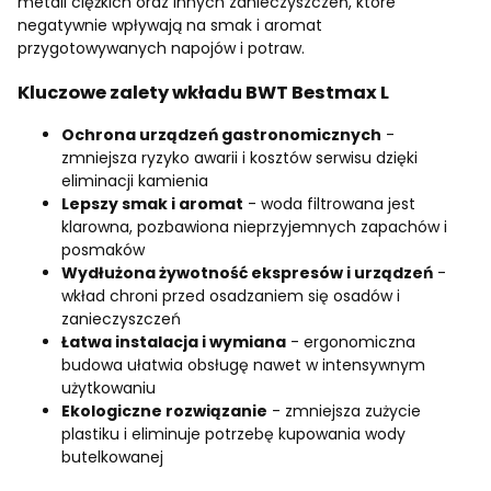
metali ciężkich oraz innych zanieczyszczeń, które
negatywnie wpływają na smak i aromat
przygotowywanych napojów i potraw.
Kluczowe zalety wkładu BWT Bestmax L
Ochrona urządzeń gastronomicznych
-
zmniejsza ryzyko awarii i kosztów serwisu dzięki
eliminacji kamienia
Lepszy smak i aromat
- woda filtrowana jest
klarowna, pozbawiona nieprzyjemnych zapachów i
posmaków
Wydłużona żywotność ekspresów i urządzeń
-
wkład chroni przed osadzaniem się osadów i
zanieczyszczeń
Łatwa instalacja i wymiana
- ergonomiczna
budowa ułatwia obsługę nawet w intensywnym
użytkowaniu
Ekologiczne rozwiązanie
- zmniejsza zużycie
plastiku i eliminuje potrzebę kupowania wody
butelkowanej