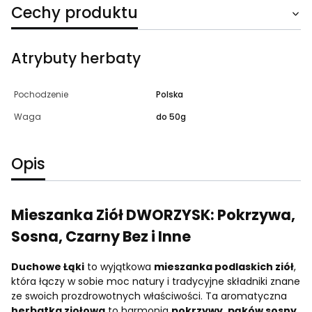
Cechy produktu
Atrybuty herbaty
Pochodzenie
Polska
Waga
do 50g
Opis
Mieszanka Z
iół DWORZYSK: Pokrzywa,
Sosna, Czarny Bez i Inne
Duchowe Łąki
to wyjątkowa
mieszanka podlaskich ziół
,
która łączy w sobie moc natury i tradycyjne składniki znane
ze swoich prozdrowotnych właściwości. Ta aromatyczna
herbatka ziołowa
to harmonia
pokrzywy, pąków sosny,