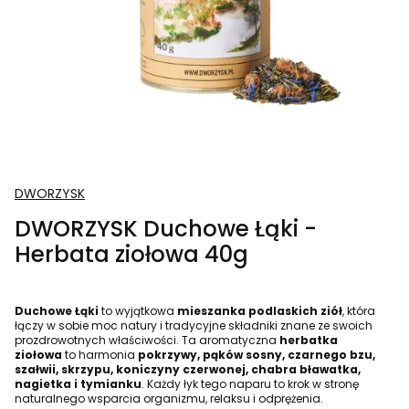
DWORZYSK
DWORZYSK Duchowe Łąki -
Herbata ziołowa 40g
Duchowe Łąki
to wyjątkowa
mieszanka podlaskich ziół
, która
łączy w sobie moc natury i tradycyjne składniki znane ze swoich
prozdrowotnych właściwości. Ta aromatyczna
herbatka
ziołowa
to harmonia
pokrzywy, pąków sosny, czarnego bzu,
szałwii, skrzypu, koniczyny czerwonej, chabra bławatka,
nagietka i tymianku
. Każdy łyk tego naparu to krok w stronę
naturalnego wsparcia organizmu, relaksu i odprężenia.