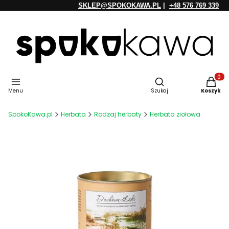
SKLEP@SPOKOKAWA.PL
|
+48 576 769 339
Otwórz wyszukiwarkę
Produkt
Menu
Szukaj
Koszyk
SpokoKawa.pl
Herbata
Rodzaj herbaty
Herbata ziołowa