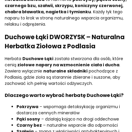
czarnego bzu, szałwii, skrzypu, koniczyny czerwonej,
chabra bławatka, nagietka i tymianku
. Każdy łyk tego
naparu to krok w stronę naturalnego wsparcia organizmu,
relaksu i odprężenia.
Duchowe Łąki DWORZYSK – Naturalna
Herbatka Ziołowa z Podlasia
Herbata
Duchowe Łąki
została stworzona dla osób, które
cenią
ziołowe napary na wzmocnienie ciała i ducha
.
Zawiera wyłącznie
naturalne składniki
pochodzące z
Podlasia, gdzie zioła są starannie zbierane i suszone, aby
zachować ich pełnię wartości odżywczych.
Dlaczego warto wybrać herbatę Duchowe Łąki?
Pokrzywa
– wspomaga detoksykację organizmu i
dostarcza cennych minerałów
Pąki sosny
– działają kojąco na drogi oddechowe
Czarny bez
– naturalne wsparcie dla odporności
Szałwia
– znana z właściwości antybakteryjnych i