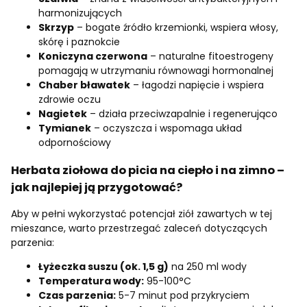
harmonizujących
Skrzyp
– bogate źródło krzemionki, wspiera włosy,
skórę i paznokcie
Koniczyna czerwona
– naturalne fitoestrogeny
pomagają w utrzymaniu równowagi hormonalnej
Chaber bławatek
– łagodzi napięcie i wspiera
zdrowie oczu
Nagietek
– działa przeciwzapalnie i regenerująco
Tymianek
– oczyszcza i wspomaga układ
odpornościowy
Herbata ziołowa do picia na ciepło i na zimno –
jak najlepiej ją przygotować?
Aby w pełni wykorzystać potencjał ziół zawartych w tej
mieszance, warto przestrzegać zaleceń dotyczących
parzenia:
Łyżeczka suszu (ok. 1,5 g)
na 250 ml wody
Temperatura wody:
95-100°C
Czas parzenia:
5-7 minut pod przykryciem