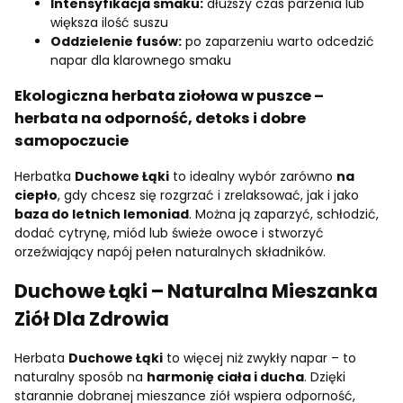
Intensyfikacja smaku:
dłuższy czas parzenia lub
większa ilość suszu
Oddzielenie fusów:
po zaparzeniu warto odcedzić
napar dla klarownego smaku
Ekologiczna herbata ziołowa w puszce –
herbata na odporność, detoks i dobre
samopoczucie
Herbatka
Duchowe Łąki
to idealny wybór zarówno
na
ciepło
, gdy chcesz się rozgrzać i zrelaksować, jak i jako
baza do letnich lemoniad
. Można ją zaparzyć, schłodzić,
dodać cytrynę, miód lub świeże owoce i stworzyć
orzeźwiający napój pełen naturalnych składników.
Duchowe Łąki – Naturalna Mieszanka
Ziół Dla Zdrowia
Herbata
Duchowe Łąki
to więcej niż zwykły napar – to
naturalny sposób na
harmonię ciała i ducha
. Dzięki
starannie dobranej mieszance ziół wspiera odporność,