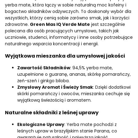
yerba mate, która łączy w sobie naturalną moc kofeiny i
bogactwo składników odżywczych. To doskonały wybór dla
wszystkich, którzy cenią sobie zarówno smak, jak i korzyści
zdrowotne.
Green Mas IQ Verde Mate
jest szczególnie
polecana dla osób pracujących umysłowo, takich jak
uczniowie, studenci, informatycy i inne osoby potrzebujące
naturalnego wsparcia koncentracji i energii.
Wyjątkowa mieszanka dla umysłowej jakości
Zawartość Składników
: 94,5% yerba mate,
uzupełnione o guaranę, ananas, skórkę pomarańczy,
żeń-szeń i ginkgo biloba.
Zmysłowy Aromat i Świeży Smak
: Dzięki dodatkowi
skórki pomarańczy i owoców, mieszanka cechuje się
wyjątkową świeżością i aromatem.
Naturalne składniki z leśnej uprawy
Ekologiczne Uprawy
: Yerba mate pochodzi z
leśnych upraw w brazylijskim stanie Parana, co
gwarantuje naturalność i najwyższą jakość.