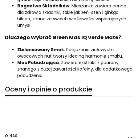
Bogactwo Składników
: Mieszanka zawiera cenne
dla zdrowia składniki, takie jak żeń-szeń i ginkgo
biloba, znane ze swoich właściwości wspierających
umysł.
Dlaczego Wybrać Green Mas IQ Verde Mate?
Zbilansowany Smak
: Połączenie ziołowych i
owocowych nut tworzy idealną harmonię smaku.
Moc Pobudzająca
: Zawiera ekstrakt z guarany,
znanego z dużej zawartości kofeiny, dla dodatkowego
pobudzenia.
Oceny i opinie o produkcie
Linki w stopce
O NAS