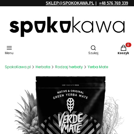
SKLEP@SPOKOKAWA.PL
|
+48 576 769 339
Otwórz wyszukiwarkę
Produkt
Menu
Szukaj
Koszyk
SpokoKawa.pl
Herbata
Rodzaj herbaty
Yerba Mate