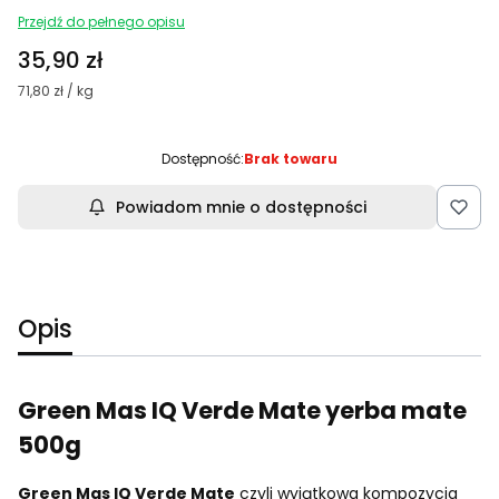
Przejdź do pełnego opisu
Cena
35,90 zł
71,80 zł / kg
Dostępność:
Brak towaru
Powiadom mnie o dostępności
Opis
Green Mas IQ Verde Mate yerba mate
500g
Green Mas IQ Verde Mate
czyli wyjątkowa kompozycja