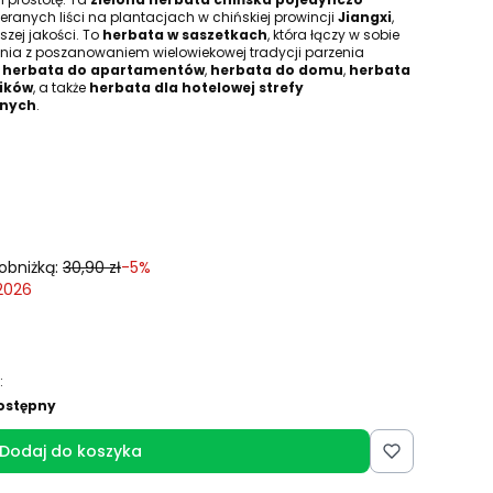
eranych liści na plantacjach w chińskiej prowincji
Jiangxi
,
szej jakości. To
herbata w saszetkach
, która łączy w sobie
 z poszanowaniem wielowiekowej tradycji parzenia
o
herbata do apartamentów
,
herbata do domu
,
herbata
ików
, a także
herbata dla hotelowej strefy
nnych
.
obniżką:
30,90 zł
-5%
 2026
:
ostępny
Dodaj do koszyka