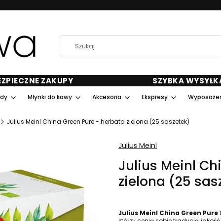
EZPIECZNE ZAKUPY
SZYBKA WYSYŁK
ody
Młynki do kawy
Akcesoria
Ekspresy
Wyposażen
Julius Meinl China Green Pure - herbata zielona (25 saszetek)
Julius Meinl
Julius Meinl Ch
zielona (25 sas
Julius Meinl China Green Pure
którzy cenią sobie tradycję, jakość