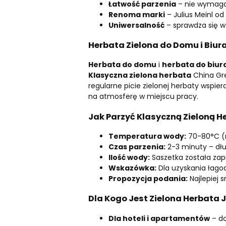
Łatwość parzenia
– nie wymaga 
Renoma marki
– Julius Meinl o
Uniwersalność
– sprawdza się w
Herbata Zielona do Domu i Biur
Herbata do domu
i
herbata do biur
Klasyczna zielona herbata
China Gre
regularne picie zielonej herbaty wspier
na atmosferę w miejscu pracy.
Jak Parzyć Klasyczną Zieloną He
Temperatura wody:
70-80°C (ni
Czas parzenia:
2-3 minuty – dł
Ilość wody:
Saszetka została zap
Wskazówka:
Dla uzyskania łagod
Propozycja podania:
Najlepiej 
Dla Kogo Jest Zielona Herbata J
Dla hoteli i apartamentów
– do