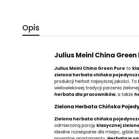
Opis
Julius Meinl China Green 
Julius Meinl China Green Pure
to
kl
zielona herbata chińska pojedync
produkcji herbat najwyższej jakości. To
wielowiekowej tradycji parzenia zielone
herbata dla pracowników
, a także
h
Zielona Herbata Chińska Pojed
Zielona herbata chińska pojedync
odmierzoną porcję
klasycznej zielon
idealne rozwiązanie dla miejsc, gdzie l
prywatne apartamenty.
Herbata w s