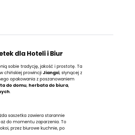
ek dla Hoteli i Biur
ą sobie tradycję, jakość i prostotę. Ta
w chińskiej prowincji
Jiangxi
, słynącej z
snego opakowania z poszanowaniem
ta do domu
,
herbata do biura
,
nych
.
ażda saszetka zawiera starannie
ci aż do momentu zaparzenia. To
okoi, przez biurowe kuchnie, po