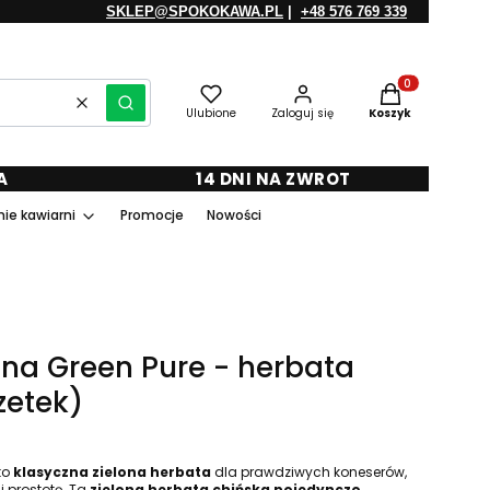
SKLEP@SPOKOKAWA.PL
|
+48 576 769 339
Produkty w kosz
Wyczyść
Szukaj
Ulubione
Zaloguj się
Koszyk
A
14 DNI NA ZWROT
ie kawiarni
Promocje
Nowości
ina Green Pure - herbata
zetek)
to
klasyczna zielona herbata
dla prawdziwych koneserów,
 i prostotę. Ta
zielona herbata chińska pojedynczo