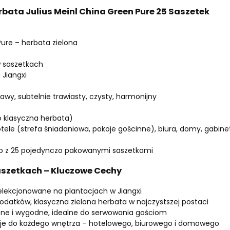
rbata Julius Meinl China Green Pure 25 Saszetek
ure – herbata zielona
w saszetkach
 Jiangxi
awy, subtelnie trawiasty, czysty, harmonijny
o klasyczna herbata)
le (strefa śniadaniowa, pokoje gościnne), biura, domy, gabinety
o z 25 pojedynczo pakowanymi saszetkami
aszetkach – Kluczowe Cechy
selekcjonowane na plantacjach w Jiangxi
odatków, klasyczna zielona herbata w najczystszej postaci
zne i wygodne, idealne do serwowania gościom
je do każdego wnętrza – hotelowego, biurowego i domowego