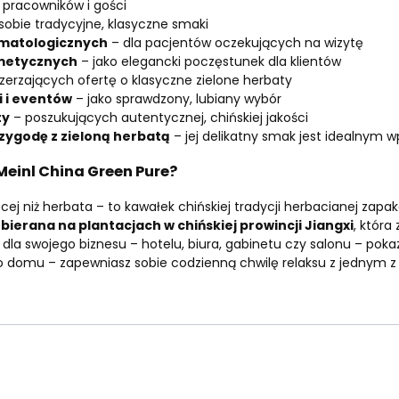
 pracowników i gości
sobie tradycyjne, klasyczne smaki
omatologicznych
– dla pacjentów oczekujących na wizytę
smetycznych
– jako elegancki poczęstunek dla klientów
zerzających ofertę o klasyczne zielone herbaty
i i eventów
– jako sprawdzony, lubiany wybór
ty
– poszukujących autentycznej, chińskiej jakości
zygodę z zieloną herbatą
– jej delikatny smak jest idealnym
einl China Green Pure?
cej niż herbata – to kawałek chińskiej tradycji herbacianej zap
bierana na plantacjach w chińskiej prowincji Jiangxi
, która
 dla swojego biznesu – hotelu, biura, gabinetu czy salonu – poka
 do domu – zapewniasz sobie codzienną chwilę relaksu z jednym z