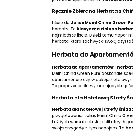
Ręcznie Zbierana Herbata z Chiń
Liście do
Julius Meinl China Green P
herbaty. To
klasyczna zielona herba
najmłodsze liście. Dzięki temu napar ma
herbata, która zachwyca swoją czystoś
Herbata do Apartamentów
Herbata do apartamentów
i
herbat
Meinl China Green Pure doskonale spełn
apartamencie czy w pokoju hotelowy
To propozycja dla wymagających gości,
Herbata dla Hotelowej Strefy Ś
Herbata dla hotelowej strefy śniad
przygotowaniu. Julius Meinl China Gree
każdych warunkach. Jej delikatny, łago
swoją przygodę z tym napojem. To
he