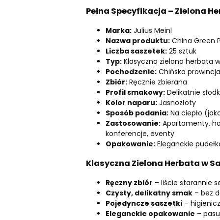
Pełna Specyfikacja – Zielona He
Marka:
Julius Meinl
Nazwa produktu:
China Green P
Liczba saszetek:
25 sztuk
Typ:
Klasyczna zielona herbata 
Pochodzenie:
Chińska prowincja
Zbiór:
Ręcznie zbierana
Profil smakowy:
Delikatnie słodk
Kolor naparu:
Jasnozłoty
Sposób podania:
Na ciepło (jak
Zastosowanie:
Apartamenty, hote
konferencje, eventy
Opakowanie:
Eleganckie pudełk
Klasyczna Zielona Herbata w S
Ręczny zbiór
– liście starannie 
Czysty, delikatny smak
– bez d
Pojedyncze saszetki
– higienic
Eleganckie opakowanie
– pasu