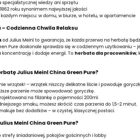
specjalistycznej wiedzy ani sprzętu
d 1862 roku synonimem najwyższej jakości
 każdym miejscu: w domu, w biurze, w hotelu, w apartamencie
a – Codzienna Chwila Relaksu
a
od Julius Meinl to gwarancja, że każda przerwa na herbatę będz
en Pure doskonale sprawdza się w codziennym użytkowaniu – jej
a koncentrację i dodaje energii. To
herbata dla pracowników
,
rbatę Julius Meinl China Green Pure?
e wrzątek! – wrzątek niszczy delikatne liście i powoduje goryczk
uższe parzenie może spowodować goryczkę.
rojektowana na filiżankę o pojemności 200ml.
niejszego smaku, możesz skrócić czas parzenia do 1,5-2 minut.
smakuje bez dodatków – w czystej, klasycznej postaci.
ulius Meinl China Green Pure?
 strefy śniadaniowej, pokojów gościnnych i lobby