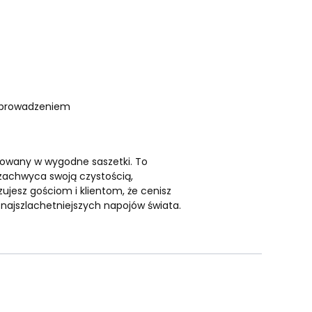
 wprowadzeniem
akowany w wygodne saszetki. To
 zachwyca swoją czystością,
zujesz gościom i klientom, że cenisz
 najszlachetniejszych napojów świata.