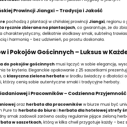
skiej Prowincji Jiangxi – Tradycja i Jakość
ure
pochodzą z plantacji w chińskiej prowincji
Jiangxi
, regionu o
ta ręcznie zbierana na plantacjach
, co gwarantuje, że do zbior
 charakterystyczny, delikatnie słodkawy smak, subtelną trawiastą
cią i harmonią – bez udziwnień, po prostu doskonała.
 i Pokojów Gościnnych – Luksus w Każde
a do pokojów gościnnych
musi łączyć w sobie elegancję, wyso
ia te kryteria. Eleganckie opakowanie z 25 saszetkami prezentuj
m, a
klasyczna zielona herbata
w środku świadczy o dbałości o
 którzy cenią sobie autentyczne smaki i tradycyjne herbaty.
niadaniowej i Pracowników – Codzienna Przyjemność
aniowej
oraz
herbata dla pracowników
w biurze musi być uniw
n Pure to
herbata do biura
i
herbata dla hotelowej strefy ś
dny smak zadowoli zarówno osoby regularnie pijące zieloną herbat
rbata w saszetkach
, którą w kilka chwil przygotuje każdy – bez 