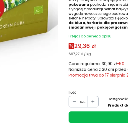
pakowana
pochodzi z ręcznie zbi
słynącej z produkcji herbat najwyż
wygodę nowoczesnego opakowania
zielonej herbaty. Sprawdzi się jak
do biura
,
herbata dla pracown
śniadaniowej
i
pokojów gości
Przejdź do pełnego opisu
29,36 zł
667,27 zł / kg
Cena regularna:
30,90 zł
-5%
Najniższa cena z 30 dni przed 
Promocja trwa do 17 sierpnia
Ilość
Dostępność
szt.
Produkt d