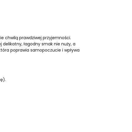
ie chwilą prawdziwej przyjemności.
 delikatny, łagodny smak nie nuży, a
 która poprawia samopoczucie i wpływa
ę).