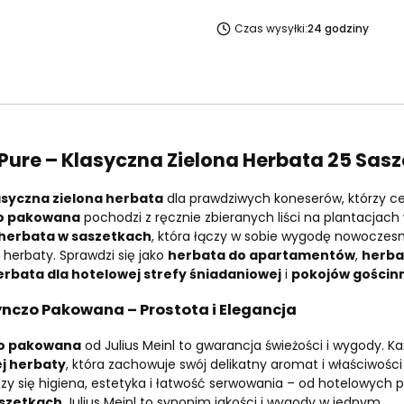
Czas wysyłki:
24 godziny
Pure – Klasyczna Zielona Herbata 25 Saszet
asyczna zielona herbata
dla prawdziwych koneserów, którzy ceni
zo pakowana
pochodzi z ręcznie zbieranych liści na plantacjach 
herbata w saszetkach
, która łączy w sobie wygodę nowocze
j herbaty. Sprawdzi się jako
herbata do apartamentów
,
herba
erbata dla hotelowej strefy śniadaniowej
i
pokojów gościn
ynczo Pakowana – Prostota i Elegancja
zo pakowana
od Julius Meinl to gwarancja świeżości i wygody. K
ej herbaty
, która zachowuje swój delikatny aromat i właściwoś
iczy się higiena, estetyka i łatwość serwowania – od hotelowych p
aszetkach
Julius Meinl to synonim jakości i wygody w jednym.