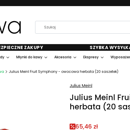
EZPIECZNE ZAKUPY
SZYBKA WYSYŁK
ody
Młynki do kawy
Akcesoria
Ekspresy
Wyposażen
wa
Julius Meinl Fruit Symphony - owocowa herbata (20 saszetek)
Julius Meinl
Julius Meinl F
herbata (20 sa
65,46 zł