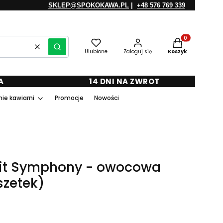
SKLEP@SPOKOKAWA.PL
|
+48 576 769 339
Produkty w kosz
Wyczyść
Szukaj
Ulubione
Zaloguj się
Koszyk
A
14 DNI NA ZWROT
ie kawiarni
Promocje
Nowości
ruit Symphony - owocowa
szetek)