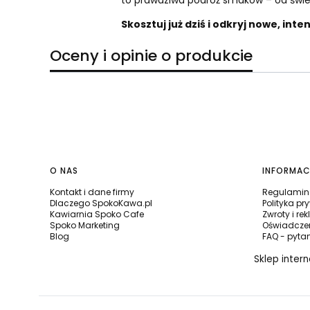
to prawdziwa podróż smaków – od świe
Skosztuj już dziś i odkryj nowe, in
Oceny i opinie o produkcie
Linki w stopce
O NAS
INFORMAC
Kontakt i dane firmy
Regulamin 
Dlaczego SpokoKawa.pl
Polityka pr
Kawiarnia Spoko Cafe
Zwroty i re
Spoko Marketing
Oświadczen
Blog
FAQ - pyta
Sklep inter