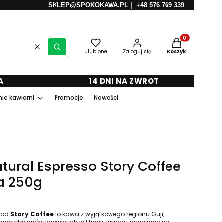
SKLEP@SPOKOKAWA.PL
|
+48 576 769 339
Produkty w kosz
Wyczyść
Szukaj
Ulubione
Zaloguj się
Koszyk
A
14 DNI NA ZWROT
ie kawiarni
Promocje
Nowości
atural Espresso Story Coffee
ta 250g
od
Story Coffee
to kawa z wyjątkowego regionu Guji,
ych obszarów kawowych w Etiopii. Ziarna uprawiane na