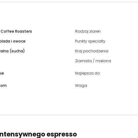
 Coffee Roasters
Rodzaj ziaren
olada i owoce
Punkty specialty
ralna (sucha)
Kraj pochodzenia
Ziarnista / mielona
nie
Najlepsza do
loom
Waga
 intensywnego espresso