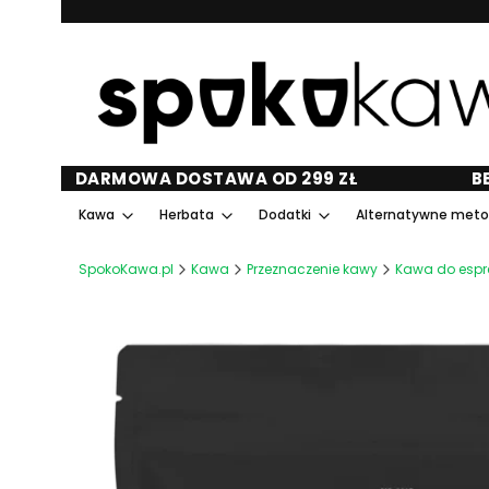
DARMOWA DOSTAWA OD 299 ZŁ
B
Kawa
Herbata
Dodatki
Alternatywne met
SpokoKawa.pl
Kawa
Przeznaczenie kawy
Kawa do espr