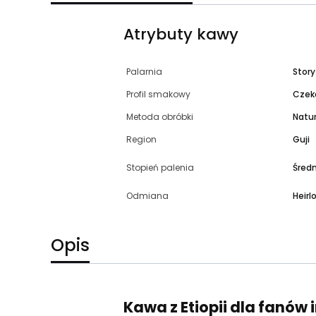
Atrybuty kawy
Palarnia
Story
Profil smakowy
Czek
Metoda obróbki
Natu
Region
Guji
Stopień palenia
Śred
Odmiana
Heir
Opis
Kawa z Etiopii dla fanów