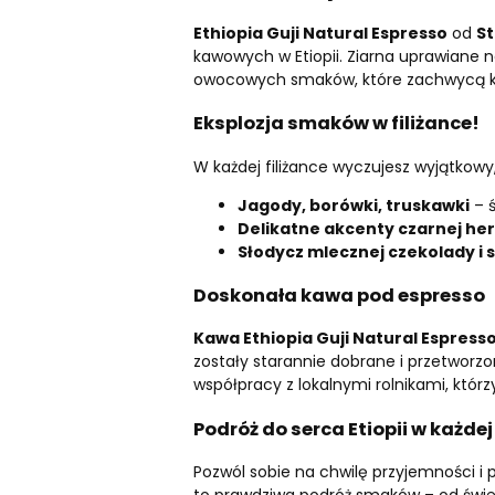
Ethiopia Guji Natural Espresso
od
St
kawowych w Etiopii. Ziarna uprawiane
owocowych smaków, które zachwycą ka
Eksplozja smaków w filiżance!
W każdej filiżance wyczujesz wyjątkowy
Jagody, borówki, truskawki
– ś
Delikatne akcenty czarnej he
Słodycz mlecznej czekolady i
Doskonała kawa pod espresso
Kawa Ethiopia Guji Natural Espress
zostały starannie dobrane i przetworzo
współpracy z lokalnymi rolnikami, któ
Podróż do serca Etiopii w każdej 
Pozwól sobie na chwilę przyjemności i 