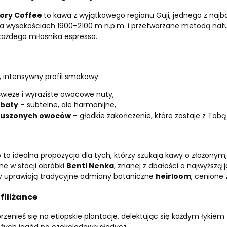
ory Coffee
to kawa z wyjątkowego regionu Guji, jednego z na
 na wysokościach 1900–2100 m n.p.m. i przetwarzane metodą na
żdego miłośnika espresso.
, intensywny profil smakowy:
wieże i wyraziste owocowe nuty,
rbaty
– subtelne, ale harmonijne,
 suszonych owoców
– gładkie zakończenie, które zostaje z Tobą
o
to idealna propozycja dla tych, którzy szukają kawy o złożonym,
ne w stacji obróbki
Benti Nenka
, znanej z dbałości o najwyższą
rzy uprawiają tradycyjne odmiany botaniczne
heirloom
, cenione 
filiżance
przenieś się na etiopskie plantacje, delektując się każdym łyki