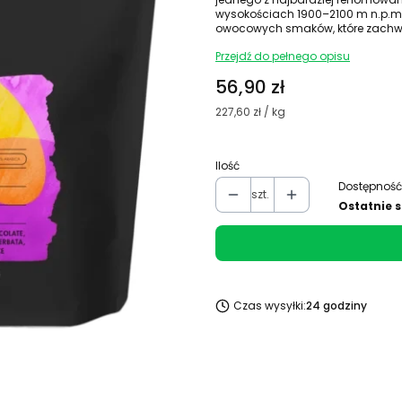
wysokościach 1900–2100 m n.p.m
owocowych smaków, które zachwy
Przejdź do pełnego opisu
Cena
56,90 zł
227,60 zł / kg
Ilość
Dostępność
szt.
Ostatnie s
Czas wysyłki:
24 godziny