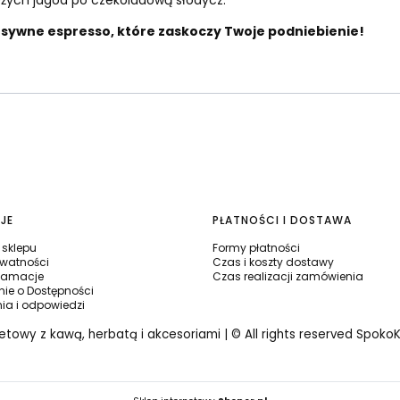
żych jagód po czekoladową słodycz.
tensywne espresso, które zaskoczy Twoje podniebienie!
JE
PŁATNOŚCI I DOSTAWA
sklepu
Formy płatności
ywatności
Czas i koszty dostawy
klamacje
Czas realizacji zamówienia
ie o Dostępności
nia i odpowiedzi
netowy z kawą, herbatą i akcesoriami | © All rights reserved Spoko