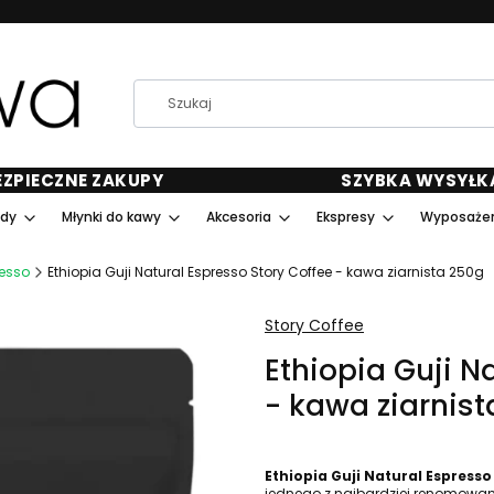
EZPIECZNE ZAKUPY
SZYBKA WYSYŁK
ody
Młynki do kawy
Akcesoria
Ekspresy
Wyposażen
esso
Ethiopia Guji Natural Espresso Story Coffee - kawa ziarnista 250g
Story Coffee
Ethiopia Guji N
- kawa ziarnis
Ethiopia Guji Natural Espresso
jednego z najbardziej renomowan