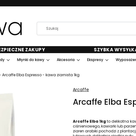
EZPIECZNE ZAKUPY
SZYBKA WYSYŁK
ody
Młynki do kawy
Akcesoria
Ekspresy
Wyposażen
Arcaffe Elba Espresso - kawa ziarnista 1kg
Arcaffe
Arcaffe Elba Es
Arcaffe Elba
1kg
to delikatna ka
ciśnieniowego, kawiarki lub parz
ziaren arabiki pochodzi z plantacj
lubiących delikatnie słodkie nuty.