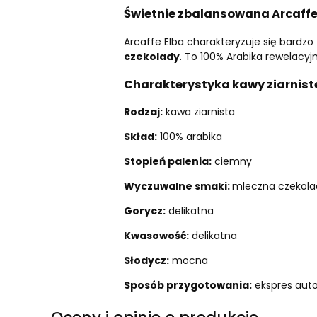
Świetnie zbalansowana Arcaffe 
Arcaffe Elba charakteryzuje się bardz
czekolady
. To 100% Arabika rewelacyj
Charakterystyka kawy ziarnistej
Rodzaj:
kawa ziarnista
Skład:
100% arabika
Stopień palenia:
ciemny
Wyczuwalne smaki:
mleczna czekola
Gorycz:
delikatna
Kwasowość:
delikatna
Słodycz:
mocna
Sposób przygotowania:
ekspres auto