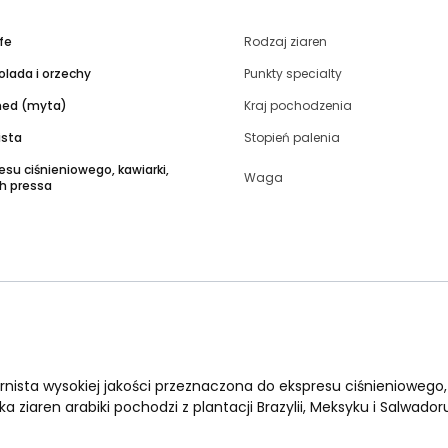
fe
Rodzaj ziaren
lada i orzechy
Punkty specialty
ed (myta)
Kraj pochodzenia
ista
Stopień palenia
esu ciśnieniowego, kawiarki,
Waga
ch pressa
rnista wysokiej jakości przeznaczona do ekspresu ciśnieniowego, 
ziaren arabiki pochodzi z plantacji Brazylii, Meksyku i Salwador