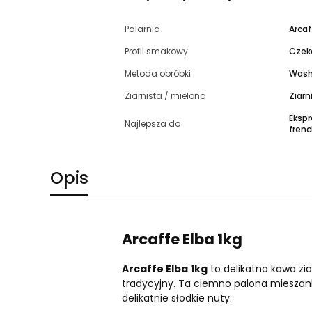
Palarnia
Arcaf
Profil smakowy
Czeko
Metoda obróbki
Wash
Ziarnista / mielona
Ziarn
Ekspr
Najlepsza do
fren
Opis
Arcaffe Elba 1kg
Arcaffe Elba
1kg
to delikatna kawa zia
tradycyjny. Ta ciemno palona mieszanka 
delikatnie słodkie nuty.