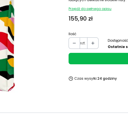
Przejdź do pełnego opisu
Cena
155,90 zł
Ilość
Dostępność
szt.
Ostatnie s
Czas wysyłki:
24 godziny