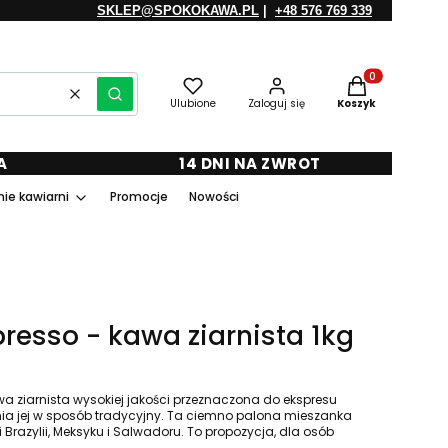
SKLEP@SPOKOKAWA.PL
|
+48 576 769 339
Produkty w kosz
Wyczyść
Szukaj
Ulubione
Zaloguj się
Koszyk
A
14 DNI NA ZWROT
ie kawiarni
Promocje
Nowości
presso - kawa ziarnista 1kg
wa ziarnista wysokiej jakości przeznaczona do ekspresu
enia jej w sposób tradycyjny. Ta ciemno palona mieszanka
i Brazylii, Meksyku i Salwadoru. To propozycja, dla osób