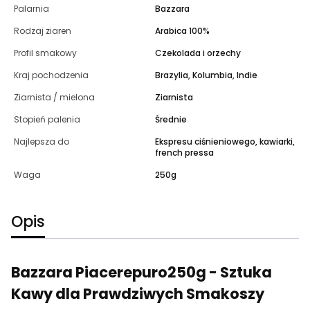
Palarnia
Bazzara
Rodzaj ziaren
Arabica 100%
Profil smakowy
Czekolada i orzechy
Kraj pochodzenia
Brazylia, Kolumbia, Indie
Ziarnista / mielona
Ziarnista
Stopień palenia
Średnie
Najlepsza do
Ekspresu ciśnieniowego, kawiarki,
french pressa
Waga
250g
Opis
Bazzara Piacerepuro250g
- Sztuka
Kawy dla Prawdziwych Smakoszy