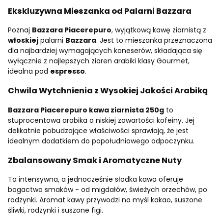
Ekskluzywna Mieszanka od Palarni Bazzara
Poznaj
Bazzara Piacerepuro
, wyjątkową kawę ziarnistą z
włoskiej
palarni
Bazzara
. Jest to mieszanka przeznaczona
dla najbardziej wymagających koneserów, składająca się
wyłącznie z najlepszych ziaren arabiki klasy Gourmet,
idealna pod
espresso
.
Chwila Wytchnienia z Wysokiej Jakości Arabiką
Bazzara Piacerepuro kawa ziarnista 250g
to
stuprocentowa arabika o niskiej zawartości kofeiny. Jej
delikatnie pobudzające właściwości sprawiają, że jest
idealnym dodatkiem do popołudniowego odpoczynku.
Zbalansowany Smak i Aromatyczne Nuty
Ta intensywna, a jednocześnie słodka kawa oferuje
bogactwo smaków - od migdałów, świeżych orzechów, po
rodzynki. Aromat kawy przywodzi na myśl kakao, suszone
śliwki, rodzynki i suszone figi.