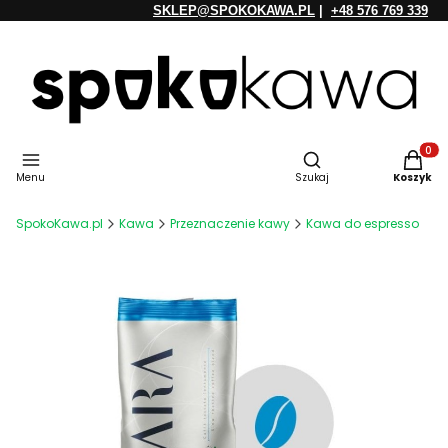
SKLEP@SPOKOKAWA.PL
|
+48 576 769 339
Otwórz wyszukiwarkę
Produkt
Menu
Szukaj
Koszyk
SpokoKawa.pl
Kawa
Przeznaczenie kawy
Kawa do espresso