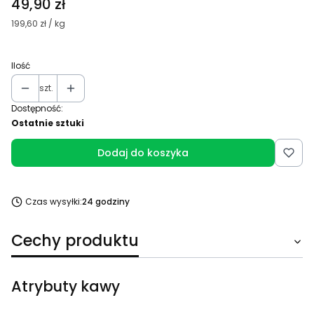
Cena
49,90 zł
199,60 zł / kg
Ilość
szt.
Dostępność:
Ostatnie sztuki
Dodaj do koszyka
Czas wysyłki:
24 godziny
Cechy produktu
Atrybuty kawy