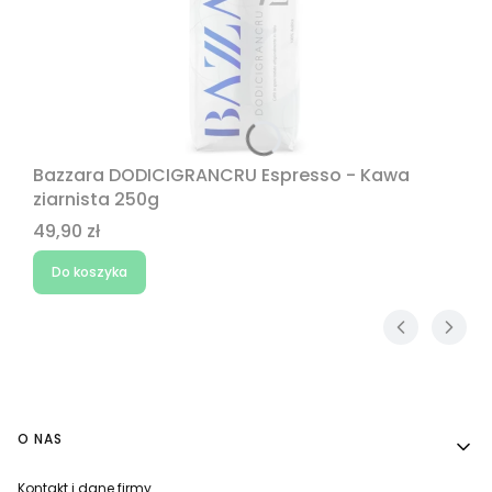
Bazzara DODICIGRANCRU Espresso - Kawa
ziarnista 250g
Cena
49,90 zł
Do koszyka
Linki w stopce
O NAS
Kontakt i dane firmy