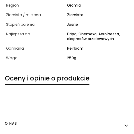
Region
Oromia
Ziarnista / mielona
Ziarnista
Stopień palenia
Jasne
Najlepsza do
Dripa, Chemexa, AeroPressa,
ekspresów przelewowych
Odmiana
Heirloom
Waga
250g
Oceny i opinie o produkcie
Linki w stopce
O NAS