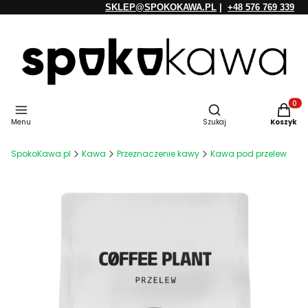
SKLEP@SPOKOKAWA.PL
|
+48 576 769 339
Otwórz wyszukiwarkę
Produkt
Menu
Szukaj
Koszyk
SpokoKawa.pl
Kawa
Przeznaczenie kawy
Kawa pod przelew