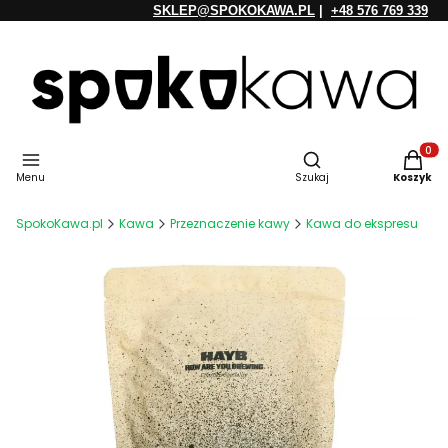
SKLEP@SPOKOKAWA.PL
|
+48 576 769 339
Otwórz wyszukiwarkę
Produkt
Menu
Szukaj
Koszyk
SpokoKawa.pl
Kawa
Przeznaczenie kawy
Kawa do ekspresu