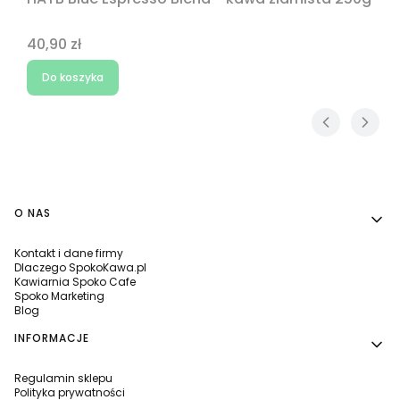
Cena
40,90 zł
Do koszyka
Linki w stopce
O NAS
Kontakt i dane firmy
Dlaczego SpokoKawa.pl
Kawiarnia Spoko Cafe
Spoko Marketing
Blog
INFORMACJE
Regulamin sklepu
Polityka prywatności