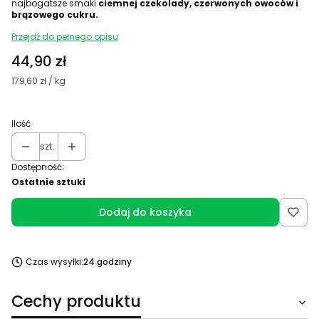
najbogatsze smaki
ciemnej czekolady, czerwonych owoców i
brązowego cukru.
Przejdź do pełnego opisu
Cena
44,90 zł
179,60 zł / kg
Ilość
szt.
Dostępność:
Ostatnie sztuki
Dodaj do koszyka
Czas wysyłki:
24 godziny
Cechy produktu