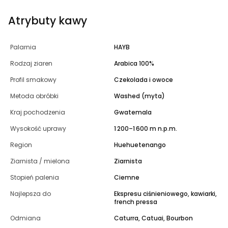
Atrybuty kawy
Palarnia
HAYB
Rodzaj ziaren
Arabica 100%
Profil smakowy
Czekolada i owoce
Metoda obróbki
Washed (myta)
Kraj pochodzenia
Gwatemala
Wysokość uprawy
1 200–1 600 m n.p.m.
Region
Huehuetenango
Ziarnista / mielona
Ziarnista
Stopień palenia
Ciemne
Najlepsza do
Ekspresu ciśnieniowego, kawiarki,
french pressa
Odmiana
Caturra, Catuai, Bourbon