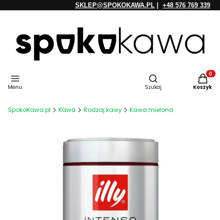
SKLEP@SPOKOKAWA.PL
|
+48 576 769 339
Otwórz wyszukiwarkę
Produkt
Menu
Szukaj
Koszyk
SpokoKawa.pl
Kawa
Rodzaj kawy
Kawa mielona