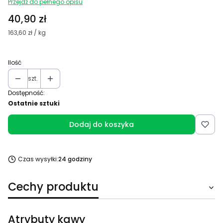
Przejdź do pełnego opisu
Cena
40,90 zł
163,60 zł / kg
Ilość
szt.
Dostępność:
Ostatnie sztuki
Dodaj do koszyka
Czas wysyłki:
24 godziny
Cechy produktu
Atrybuty kawy