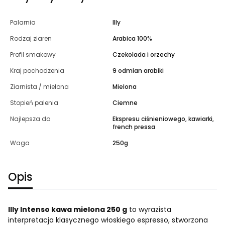
Palarnia
Illy
Rodzaj ziaren
Arabica 100%
Profil smakowy
Czekolada i orzechy
Kraj pochodzenia
9 odmian arabiki
Ziarnista / mielona
Mielona
Stopień palenia
Ciemne
Najlepsza do
Ekspresu ciśnieniowego, kawiarki,
french pressa
Waga
250g
Opis
Illy Intenso kawa mielona 250 g
to wyrazista
interpretacja klasycznego włoskiego espresso, stworzona