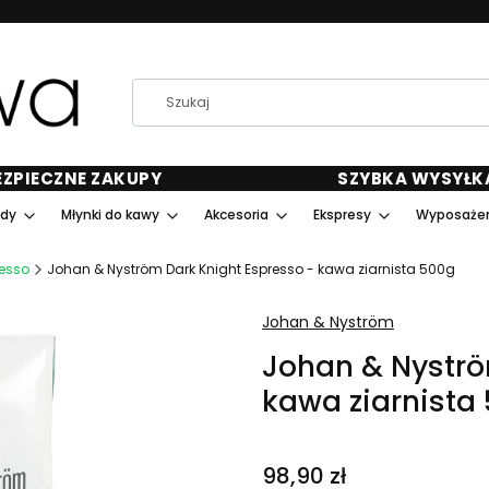
EZPIECZNE ZAKUPY
SZYBKA WYSYŁK
ody
Młynki do kawy
Akcesoria
Ekspresy
Wyposażen
esso
Johan & Nyström Dark Knight Espresso - kawa ziarnista 500g
Johan & Nyström
Johan & Nyströ
kawa ziarnista
Cena
98,90 zł