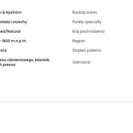
n & Nyström
Rodzaj ziaren
lada i orzechy
Punkty specialty
ed/Natural
Kraj pochodzenia
- 1800 m n.p.m.
Region
ista
Stopień palenia
esu ciśnieniowego, kawiarki,
Odmiana
ch pressa