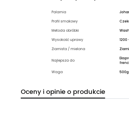
Palarnia
Joha
Profil smakowy
Czeko
Metoda obróbki
Wash
Wysokość uprawy
1200 
Ziarnista / mielona
Ziarn
Ekspr
Najlepsza do
fren
Waga
500g
Oceny i opinie o produkcie