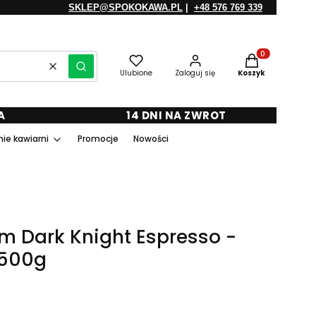
SKLEP@SPOKOKAWA.PL
|
+48 576 769 339
Produkty w kosz
Wyczyść
Szukaj
Ulubione
Zaloguj się
Koszyk
A
14 DNI NA ZWROT
ie kawiarni
Promocje
Nowości
m Dark Knight Espresso -
 500g