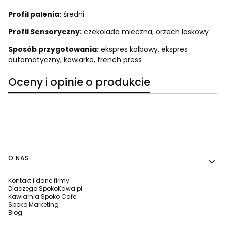
Profil palenia:
średni
Profil Sensoryczny:
czekolada mleczna, orzech laskowy
Sposób przygotowania:
ekspres kolbowy, ekspres
automatyczny, kawiarka, french press
Oceny i opinie o produkcie
Linki w stopce
O NAS
Kontakt i dane firmy
Dlaczego SpokoKawa.pl
Kawiarnia Spoko Cafe
Spoko Marketing
Blog