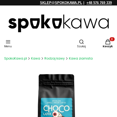
SKLEP@SPOKOKAWA.PL
|
+48 576 769 339
Otwórz wyszukiwarkę
Produkt
Menu
Szukaj
Koszyk
SpokoKawa.pl
Kawa
Rodzaj kawy
Kawa ziarnista