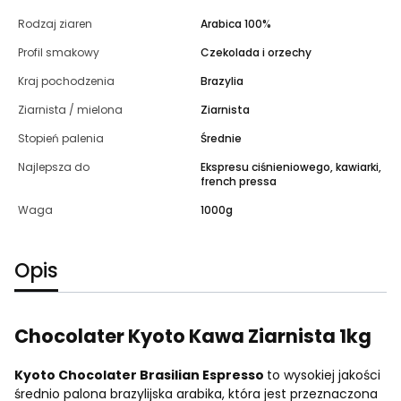
Rodzaj ziaren
Arabica 100%
Profil smakowy
Czekolada i orzechy
Kraj pochodzenia
Brazylia
Ziarnista / mielona
Ziarnista
Stopień palenia
Średnie
Najlepsza do
Ekspresu ciśnieniowego, kawiarki,
french pressa
Waga
1000g
Opis
Chocolater Kyoto Kawa Ziarnista 1kg
Kyoto Chocolater Brasilian Espresso
to wysokiej jakości
średnio palona brazylijska arabika, która jest przeznaczona