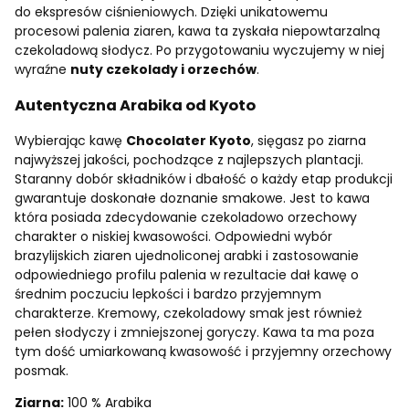
do ekspresów ciśnieniowych. Dzięki unikatowemu
procesowi palenia ziaren, kawa ta zyskała niepowtarzalną
czekoladową słodycz. Po przygotowaniu wyczujemy w niej
wyraźne
nuty czekolady i orzechów
.
Autentyczna Arabika od Kyoto
Wybierając kawę
Chocolater Kyoto
, sięgasz po ziarna
najwyższej jakości, pochodzące z najlepszych plantacji.
Staranny dobór składników i dbałość o każdy etap produkcji
gwarantuje doskonałe doznanie smakowe. Jest to kawa
która posiada zdecydowanie czekoladowo orzechowy
charakter o niskiej kwasowości. Odpowiedni wybór
brazylijskich ziaren ujednoliconej arabki i zastosowanie
odpowiedniego profilu palenia w rezultacie dał kawę o
średnim poczuciu lepkości i bardzo przyjemnym
charakterze. Kremowy, czekoladowy smak jest również
pełen słodyczy i zmniejszonej goryczy. Kawa ta ma poza
tym dość umiarkowaną kwasowość i przyjemny orzechowy
posmak.
Ziarna:
100 % Arabika