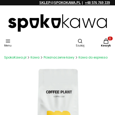
SKLEP@SPOKOKAWA.PL
|
+48 576 769 339
Otwórz wyszukiwarkę
Produkt
Menu
Szukaj
Koszyk
SpokoKawa.pl
Kawa
Przeznaczenie kawy
Kawa do espresso