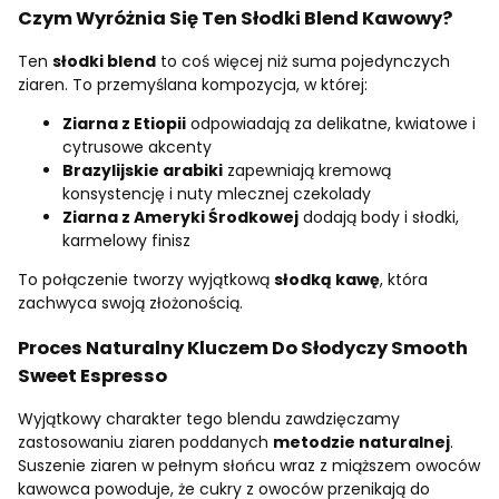
Czym Wyróżnia Się Ten Słodki Blend Kawowy?
Ten
słodki blend
to coś więcej niż suma pojedynczych
ziaren. To przemyślana kompozycja, w której:
Ziarna z Etiopii
odpowiadają za delikatne, kwiatowe i
cytrusowe akcenty
Brazylijskie arabiki
zapewniają kremową
konsystencję i nuty mlecznej czekolady
Ziarna z Ameryki Środkowej
dodają body i słodki,
karmelowy finisz
To połączenie tworzy wyjątkową
słodką kawę
, która
zachwyca swoją złożonością.
Proces Naturalny Kluczem Do Słodyczy Smooth
Sweet Espresso
Wyjątkowy charakter tego blendu zawdzięczamy
zastosowaniu ziaren poddanych
metodzie naturalnej
.
Suszenie ziaren w pełnym słońcu wraz z miąższem owoców
kawowca powoduje, że cukry z owoców przenikają do