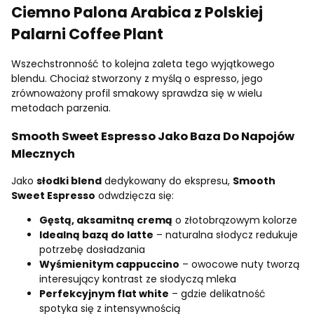
Ciemno Palona Arabica z Polskiej
Palarni Coffee Plant
Wszechstronność to kolejna zaleta tego wyjątkowego
blendu. Chociaż stworzony z myślą o espresso, jego
zrównoważony profil smakowy sprawdza się w wielu
metodach parzenia.
Smooth Sweet Espresso Jako Baza Do Napojów
Mlecznych
Jako
słodki blend
dedykowany do ekspresu,
Smooth
Sweet Espresso
odwdzięcza się:
Gęstą, aksamitną cremą
o złotobrązowym kolorze
Idealną bazą do latte
– naturalna słodycz redukuje
potrzebę dosładzania
Wyśmienitym cappuccino
– owocowe nuty tworzą
interesujący kontrast ze słodyczą mleka
Perfekcyjnym flat white
– gdzie delikatność
spotyka się z intensywnością