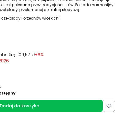
i jest polecana przez tradycjonalistów. Posiada harmonijny
czekolady, przełamanej delikatną słodyczą.
czekolady i orzechów włoskich!
obniżką:
109,57 zł
+6%
 2026
:
ostępny
Dodaj do koszyka