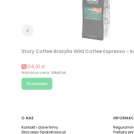
Story Coffee Brazylia Wild Coffee Espresso - k
Cena promocyjna
134,01 zł
Najniższa cena:
126,57 zł
Do koszyka
Linki w stopce
O NAS
INFORMAC
Kontakt i dane firmy
Regulamin 
Dlaczego SpokoKawa.pl
Polityka pr