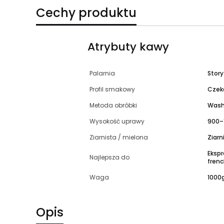
Cechy produktu
Atrybuty kawy
Palarnia
Stor
Profil smakowy
Czeko
Metoda obróbki
Wash
Wysokość uprawy
900–
Ziarnista / mielona
Ziarn
Ekspr
Najlepsza do
fren
Waga
1000
Opis