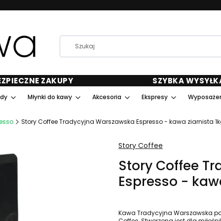
EZPIECZNE ZAKUPY
SZYBKA WYSYŁK
ody
Młynki do kawy
Akcesoria
Ekspresy
Wyposażen
esso
Story Coffee Tradycyjna Warszawska Espresso - kawa ziarnista 1
Story Coffee
Story Coffee T
Espresso - kawa
Kawa Tradycyjna Warszawska pochod
Coffee. Stworzona jest dla miłośn