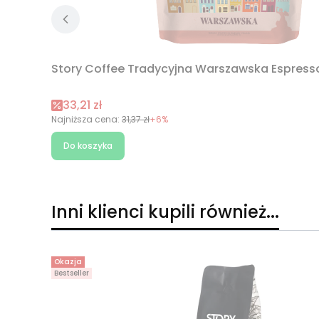
Story Coffee Tradycyjna Warszawska Espresso
Cena promocyjna
33,21 zł
Najniższa cena:
31,37 zł
+6%
Do koszyka
Inni klienci kupili również...
Okazja
Bestseller