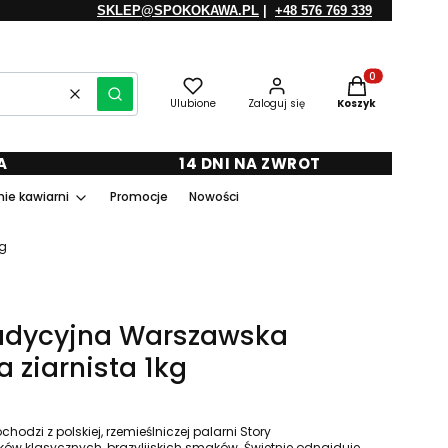
SKLEP@SPOKOKAWA.PL
|
+48 576 769 339
Produkty w kosz
Wyczyść
Szukaj
Ulubione
Zaloguj się
Koszyk
A
14 DNI NA ZWROT
ie kawiarni
Promocje
Nowości
kg
radycyjna Warszawska
 ziarnista 1kg
zi z polskiej, rzemieślniczej palarni Story
ików klasycznych, brazylijskich smaków. Świetnie odnajduje