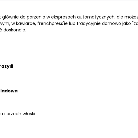
 głównie do parzenia w ekspresach automatycznych, ale możesz j
wym, w kawiarce, frenchpress'ie lub tradycyjnie domowo jako "za
ć doskonale.
razylii
koladowa
 i orzech włoski
.