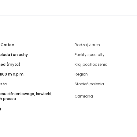
y Coffee
Rodzaj ziaren
lada i orzechy
Punkty specialty
ed (myta)
Kraj pochodzenia
1100 m n.p.m.
Region
ista
Stopień palenia
esu ciśnieniowego, kawiarki,
Odmiana
ch pressa
g