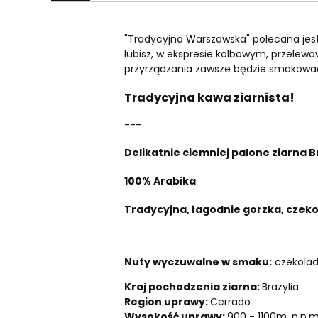
"Tradycyjna Warszawska" polecana jest
lubisz, w ekspresie kolbowym, przelewo
przyrządzania zawsze będzie smakowa
Tradycyjna kawa ziarnista!
---
Delikatnie ciemniej palone ziarna B
100% Arabika
Tradycyjna, łagodnie gorzka, cze
Nuty wyczuwalne w smaku:
czekolada
Kraj pochodzenia ziarna:
Brazylia
Region uprawy:
Cerrado
Wysokość uprawy:
900 - 1100m. n.p.m