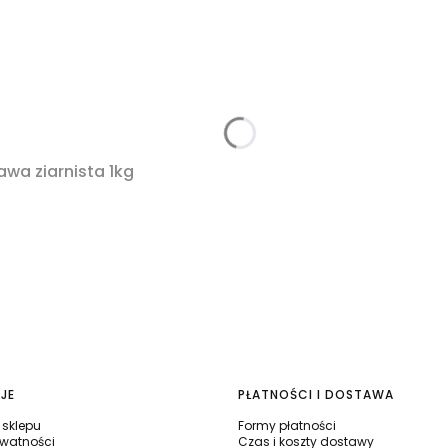
awa ziarnista 1kg
JE
PŁATNOŚCI I DOSTAWA
sklepu
Formy płatności
ywatności
Czas i koszty dostawy