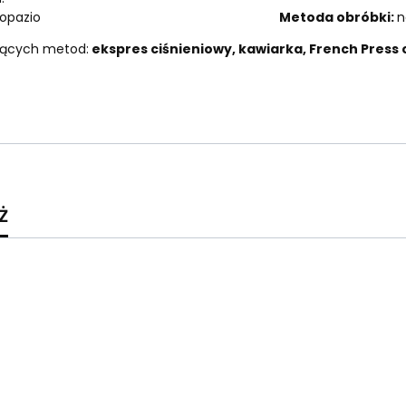
o Novo, Topazio
Metoda obróbki:
n
jących metod:
ekspres ciśnieniowy, kawiarka, French Press
ż