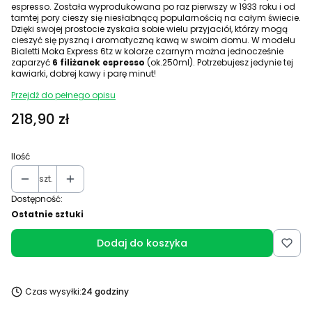
espresso. Została wyprodukowana po raz pierwszy w 1933 roku i od
tamtej pory cieszy się niesłabnącą popularnością na całym świecie.
Dzięki swojej prostocie zyskała sobie wielu przyjaciół, którzy mogą
cieszyć się pyszną i aromatyczną kawą w swoim domu. W modelu
Bialetti Moka Express 6tz w kolorze czarnym można jednocześnie
zaparzyć
6 filiżanek espresso
(ok.250ml). Potrzebujesz jedynie tej
kawiarki, dobrej kawy i parę minut!
Przejdź do pełnego opisu
Cena
218,90 zł
Ilość
szt.
Dostępność:
Ostatnie sztuki
Dodaj do koszyka
Czas wysyłki:
24 godziny