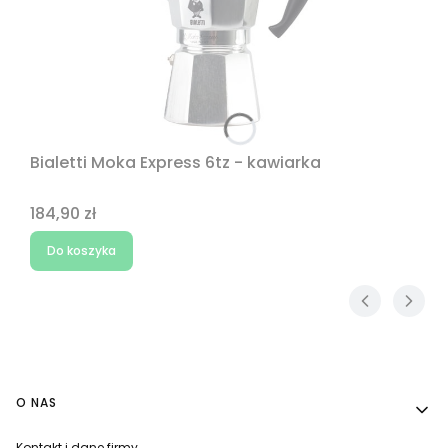
Bialetti Moka Express 6tz - kawiarka
Cena
184,90 zł
Do koszyka
Linki w stopce
O NAS
Kontakt i dane firmy