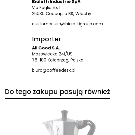
Bialetti Industrie SpA
Via Fogliano, 1
25030 Coccaglio BS, Włochy
customer.usa@bialettigroup.com
Importer
All Good S.A.
Mazowiecka 24i/U9
78-100 Kołobrzeg, Polska
biuro@coffeedesk.pl
Do tego zakupu pasują również