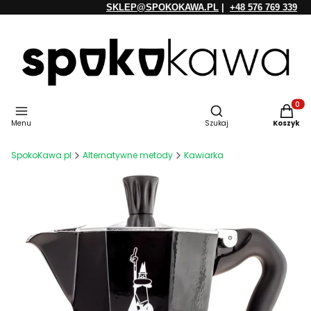
SKLEP@SPOKOKAWA.PL
|
+48 576 769 339
Otwórz wyszukiwarkę
Produkt
Menu
Szukaj
Koszyk
SpokoKawa.pl
Alternatywne metody
Kawiarka