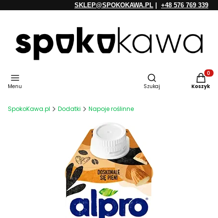
SKLEP@SPOKOKAWA.PL
|
+48 576 769 339
Otwórz wyszukiwarkę
Produkt
Menu
Szukaj
Koszyk
SpokoKawa.pl
Dodatki
Napoje roślinne