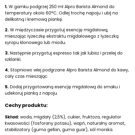
1.
W garnku podgrzej 250 ml Alpro Barista Almond do
temperatury około 60°C. Odlej trochę napoju i ubij na
delikatną i kremową piankę.
2.
W międzyczasie przygotuj esencję migdałową,
mieszając łyżeczkę ekstraktu migdałowego z łyżeczką
syropu klonowego lub miodu.
3.
Następnie przygotuj espresso tak jak lubisz i przelej do
szklanki.
4.
Stopniowo wlej podgrzane Alpro Barista Almond do kawy,
cały czas mieszając.
5.
Dodaj przygotowaną esencję migdałową do smaku i
udekoruj pianką z napoju.
Cechy produktu:
Skład:
woda, migdały (2,5%), cukier, fruktoza, regulator
kwasowości (fosforany potasu), wapń, naturalny aromat,
stabilizatory (guma gellan, guma guar), sól morska.