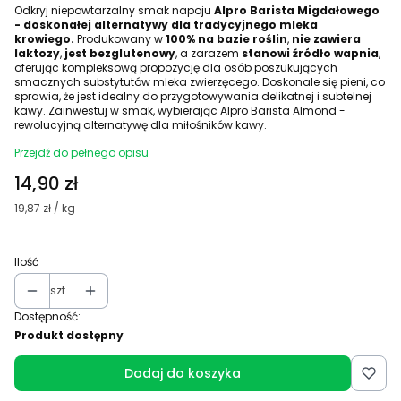
Odkryj niepowtarzalny smak napoju
Alpro Barista Migdałowego
- doskonałej alternatywy dla tradycyjnego mleka
krowiego.
Produkowany w
100% na bazie roślin
,
nie zawiera
laktozy
,
jest bezglutenowy
, a zarazem
stanowi źródło wapnia
,
oferując kompleksową propozycję dla osób poszukujących
smacznych substytutów mleka zwierzęcego. Doskonale się pieni, co
sprawia, że jest idealny do przygotowywania delikatnej i subtelnej
kawy. Zainwestuj w smak, wybierając Alpro Barista Almond -
rewolucyjną alternatywę dla miłośników kawy.
Przejdź do pełnego opisu
Cena
14,90 zł
19,87 zł / kg
Ilość
szt.
Dostępność:
Produkt dostępny
Dodaj do koszyka