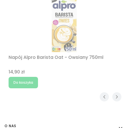
Napój Alpro Barista Oat - Owsiany 750ml
Cena
14,90 zł
Do koszyka
Linki w stopce
O NAS