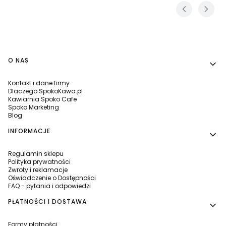
Linki w stopce
O NAS
Kontakt i dane firmy
Dlaczego SpokoKawa.pl
Kawiarnia Spoko Cafe
Spoko Marketing
Blog
INFORMACJE
Regulamin sklepu
Polityka prywatności
Zwroty i reklamacje
Oświadczenie o Dostępności
FAQ - pytania i odpowiedzi
PŁATNOŚCI I DOSTAWA
Formy płatności