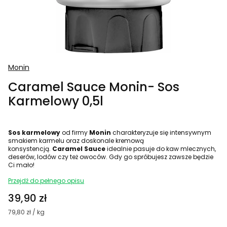
Monin
Caramel Sauce Monin- Sos
Karmelowy 0,5l
Sos karmelowy
od firmy
Monin
charakteryzuje się intensywnym
smakiem karmelu oraz doskonale kremową
konsystencją.
Caramel Sauce
idealnie pasuje do kaw mlecznych,
deserów, lodów czy też owoców. Gdy go spróbujesz zawsze będzie
Ci mało!
Przejdź do pełnego opisu
Cena
39,90 zł
79,80 zł / kg