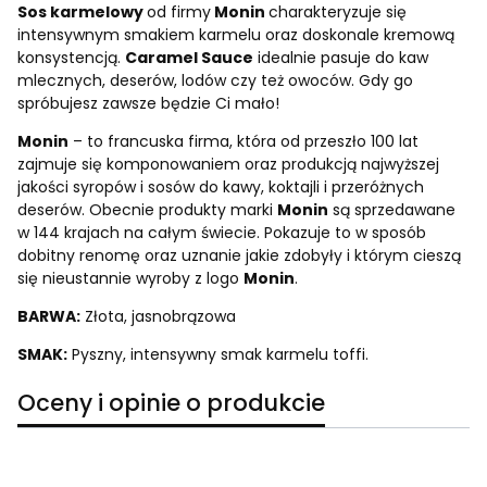
Sos karmelowy
od firmy
Monin
charakteryzuje się
intensywnym smakiem karmelu oraz doskonale kremową
konsystencją.
Caramel Sauce
idealnie pasuje do kaw
mlecznych, deserów, lodów czy też owoców. Gdy go
spróbujesz zawsze będzie Ci mało!
Monin
– to francuska firma, która od przeszło 100 lat
zajmuje się komponowaniem oraz produkcją najwyższej
jakości syropów i sosów do kawy, koktajli i przeróżnych
deserów. Obecnie produkty marki
Monin
są sprzedawane
w 144 krajach na całym świecie. Pokazuje to w sposób
dobitny renomę oraz uznanie jakie zdobyły i którym cieszą
się nieustannie wyroby z logo
Monin
.
BARWA:
Złota, jasnobrązowa
SMAK:
Pyszny, intensywny smak karmelu toffi.
Oceny i opinie o produkcie