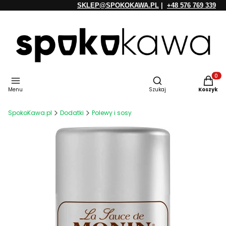
SKLEP@SPOKOKAWA.PL
|
+48 576 769 339
Otwórz wyszukiwarkę
Produkt
Menu
Szukaj
Koszyk
SpokoKawa.pl
Dodatki
Polewy i sosy