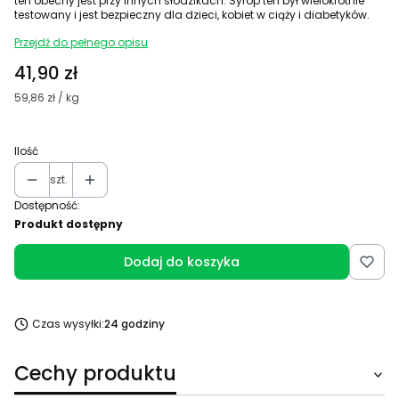
ten obecny jest przy innych słodzikach. Syrop ten był wielokrotnie
testowany i jest bezpieczny dla dzieci, kobiet w ciąży i diabetyków.
Przejdź do pełnego opisu
Cena
41,90 zł
59,86 zł / kg
Ilość
szt.
Dostępność:
Produkt dostępny
Dodaj do koszyka
Czas wysyłki:
24 godziny
Cechy produktu