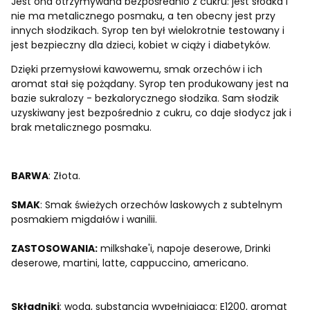
Jest ona otrzymywana bezpośrednio z cukru: jest słodka i
nie ma metalicznego posmaku, a ten obecny jest przy
innych słodzikach. Syrop ten był wielokrotnie testowany i
jest bezpieczny dla dzieci, kobiet w ciąży i diabetyków.
Dzięki przemysłowi kawowemu, smak orzechów i ich
aromat stał się pożądany. Syrop ten produkowany jest na
bazie sukralozy - bezkalorycznego słodzika. Sam słodzik
uzyskiwany jest bezpośrednio z cukru, co daje słodycz jak i
brak metalicznego posmaku.
BARWA
: Złota.
SMAK
: Smak świeżych orzechów laskowych z subtelnym
posmakiem migdałów i wanilii.
ZASTOSOWANIA:
milkshake'i, napoje deserowe, Drinki
deserowe, martini, latte, cappuccino, americano.
Składniki
: woda, substancja wypełniająca: E1200, aromat