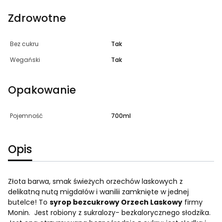
Zdrowotne
Bez cukru
Tak
Wegański
Tak
Opakowanie
Pojemność
700ml
Opis
Złota barwa, smak świeżych orzechów laskowych z
delikatną nutą migdałów i wanilii zamknięte w jednej
butelce! To
syrop bezcukrowy Orzech Laskowy
firmy
Monin. Jest robiony z sukralozy- bezkalorycznego słodzika.