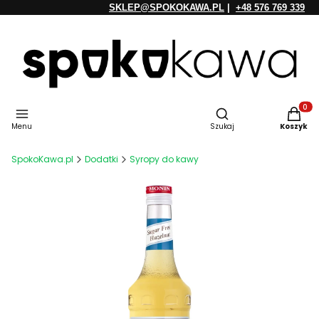
SKLEP@SPOKOKAWA.PL
|
+48 576 769 339
Otwórz wyszukiwarkę
Produkt
Menu
Szukaj
Koszyk
SpokoKawa.pl
Dodatki
Syropy do kawy