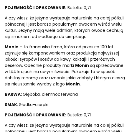
POJEMNOŚĆ I OPAKOWANIE:
Butelka 0,7l
A czy wiesz, że jeżyna występuje naturalnie na całej półkuli
północnej i jest bardzo popularnym owocem wśród wielu
kultur. Jeżyny mają wiele odmian, których owoce cechują
się smakiem od słodkiego do cierpkiego.
Monin
– to francuska firma, która od przeszło 100 lat
zajmuje się komponowaniem oraz produkcją najwyższej
jakości syropów i sosów do kawy, koktajli i przeróżnych
deserów. Obecnie produkty marki
Monin
są sprzedawane
w 144 krajach na całym świecie. Pokazuje to w sposób
dobitny renomę oraz uznanie jakie zdobyły i którym cieszą
się nieustannie wyroby z logo
Monin
.
BARWA:
Głęboka, ciemnoczerwona
SMAK:
Słodko-cierpki
POJEMNOŚĆ I OPAKOWANIE:
Butelka 0,7l
A czy wiesz, że jeżyna występuje naturalnie na całej półkuli
północnej i jest bardzo popularnym owocem wśród wielu