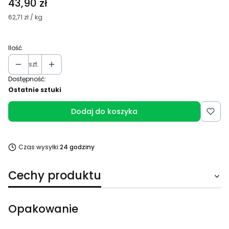
Cena
43,90 zł
62,71 zł / kg
Ilość
szt.
Dostępność:
Ostatnie sztuki
Dodaj do koszyka
Czas wysyłki:
24 godziny
Cechy produktu
Opakowanie