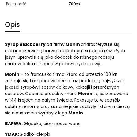
Pojemność
700ml
Opis
Syrop Blackberry
od firmy
Monin
charakteryzuje się
ciemnoczerwoną barwą i delikatnym smakiem świeżych
jeżyn. Sprawdzi się jako dodatek do różnego rodzaju
drinków, koktajli, napojów gazowanych i kawy.
Monin
– to francuska firma, która od przeszło 100 lat
zajmuje się komponowaniem oraz produkcją najwyższej
jakości syropów i sosów do kawy, koktajli i przeróżnych
deserów. Obecnie produkty marki
Monin
są sprzedawane
w 144 krajach na całym świecie. Pokazuje to w sposób
dobitny renomę oraz uznanie jakie zdobyły i którym cieszą
się nieustannie wyroby z logo
Monin
.
BARWA:
Głęboka, ciemnoczerwona
SMAK:
Słodko-cierpki