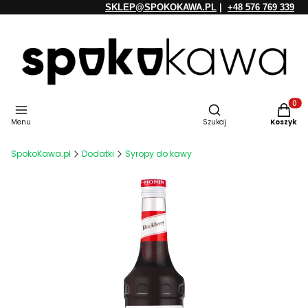
SKLEP@SPOKOKAWA.PL
|
+48 576 769 339
Otwórz wyszukiwarkę
Produkt
Menu
Szukaj
Koszyk
SpokoKawa.pl
Dodatki
Syropy do kawy