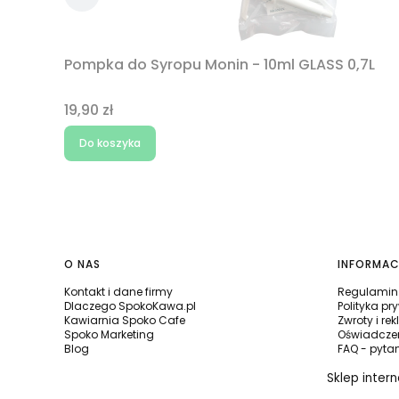
Pompka do Syropu Monin - 10ml GLASS 0,7L
Cena
19,90 zł
Do koszyka
Linki w stopce
O NAS
INFORMAC
Kontakt i dane firmy
Regulamin 
Dlaczego SpokoKawa.pl
Polityka pr
Kawiarnia Spoko Cafe
Zwroty i re
Spoko Marketing
Oświadczen
Blog
FAQ - pyta
Sklep inter