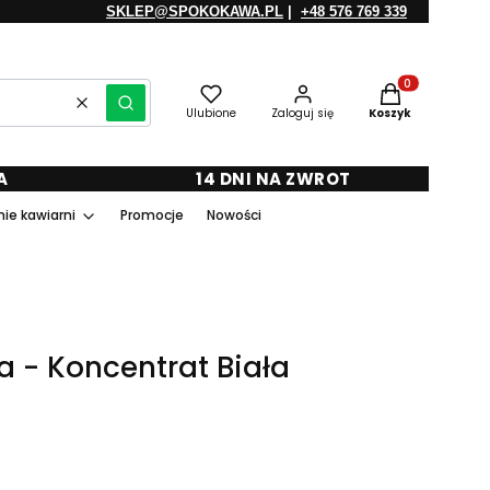
SKLEP@SPOKOKAWA.PL
|
+48 576 769 339
Produkty w kosz
Wyczyść
Szukaj
Ulubione
Zaloguj się
Koszyk
A
14 DNI NA ZWROT
ie kawiarni
Promocje
Nowości
a - Koncentrat Biała