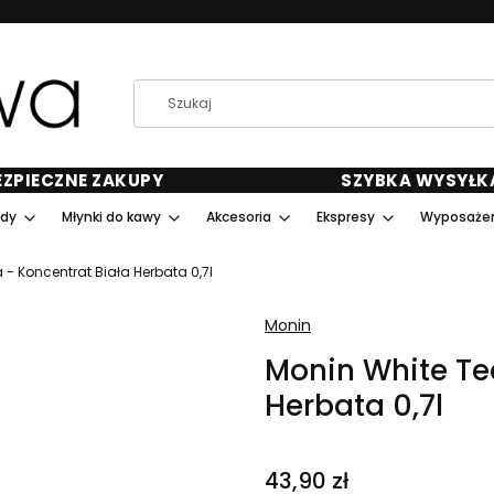
EZPIECZNE ZAKUPY
SZYBKA WYSYŁK
ody
Młynki do kawy
Akcesoria
Ekspresy
Wyposażen
 - Koncentrat Biała Herbata 0,7l
Monin
Monin White Te
Herbata 0,7l
Cena
43,90 zł