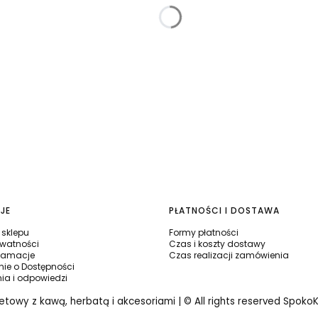
JE
PŁATNOŚCI I DOSTAWA
sklepu
Formy płatności
ywatności
Czas i koszty dostawy
klamacje
Czas realizacji zamówienia
ie o Dostępności
nia i odpowiedzi
netowy z kawą, herbatą i akcesoriami | © All rights reserved Spoko