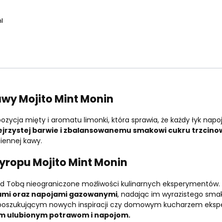
l
awy Mojito Mint Monin
ycja mięty i aromatu limonki, która sprawia, że każdy łyk napo
zejrzystej barwie i zbalansowanemu smakowi cukru trzcino
ennej kawy.
yropu Mojito Mint Monin
ed Tobą nieograniczone możliwości kulinarnych eksperymentów.
dami oraz napojami gazowanymi
, nadając im wyrazistego sma
stą poszukującym nowych inspiracji czy domowym kucharzem ek
im ulubionym potrawom i napojom.