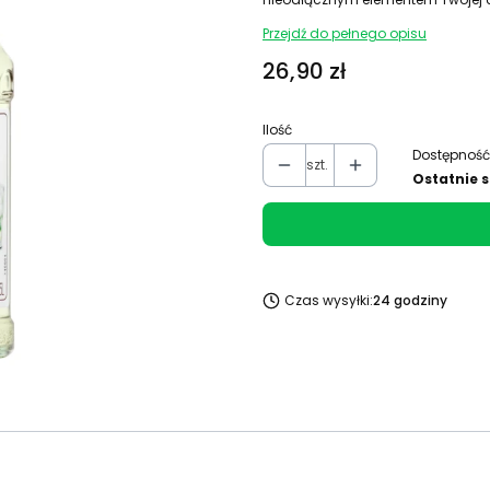
Przejdź do pełnego opisu
Cena
26,90 zł
Ilość
Dostępność
szt.
Ostatnie s
Czas wysyłki:
24 godziny