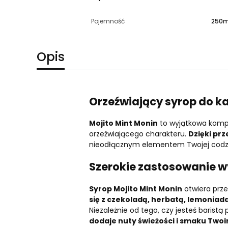
Pojemność
250m
Opis
Orzeźwiający syrop do k
Mojito Mint Monin
to wyjątkowa kompoz
orzeźwiającego charakteru.
Dzięki pr
nieodłącznym elementem Twojej codzi
Szerokie zastosowanie w
Syrop Mojito Mint Monin
otwiera prz
się z czekoladą, herbatą, lemonia
Niezależnie od tego, czy jesteś bari
dodaje nuty świeżości i smaku Two