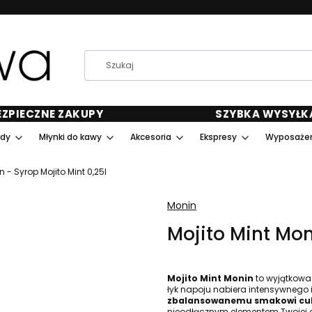
EZPIECZNE ZAKUPY
SZYBKA WYSYŁK
ody
Młynki do kawy
Akcesoria
Ekspresy
Wyposażen
n - Syrop Mojito Mint 0,25l
Monin
Mojito Mint Mon
Mojito Mint Monin
to wyjątkowa 
łyk napoju nabiera intensywnego 
zbalansowanemu smakowi cuk
nieodłącznym elementem Twojej 