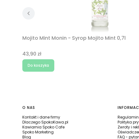
Mojito Mint Monin - Syrop Mojito Mint 0,7l
Cena
43,90 zł
Do koszyka
Linki w stopce
O NAS
INFORMAC
Kontakt i dane firmy
Regulamin 
Dlaczego SpokoKawa.pl
Polityka pr
Kawiarnia Spoko Cafe
Zwroty i re
Spoko Marketing
Oświadczen
Blog
FAQ - pyta