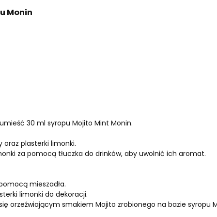
pu Monin
mieść 30 ml syropu Mojito Mint Monin.
 oraz plasterki limonki.
 limonki za pomocą tłuczka do drinków, aby uwolnić ich aromat.
.
a pomocą mieszadła.
sterki limonki do dekoracji.
z się orzeźwiającym smakiem Mojito zrobionego na bazie syropu M