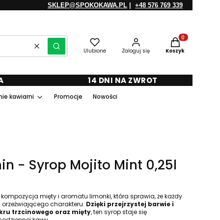
SKLEP@SPOKOKAWA.PL
|
+48 576 769 339
Produkty w kosz
Wyczyść
Szukaj
Ulubione
Zaloguj się
Koszyk
A
14 DNI NA ZWROT
ie kawiarni
Promocje
Nowości
in - Syrop Mojito Mint 0,25l
kompozycja mięty i aromatu limonki, która sprawia, że każdy
i orzeźwiającego charakteru.
Dzięki przejrzystej barwie i
ru trzcinowego oraz mięty
, ten syrop staje się
codziennej kawy.