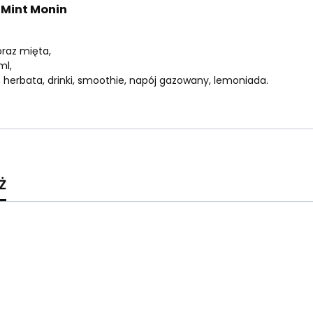
 Mint Monin
oraz mięta,
ml,
 herbata, drinki, smoothie, napój gazowany, lemoniada.
ż