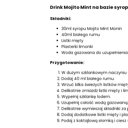
Drink Mojito Mint na bazie syro
Składniki:
30ml syropu Mojito Mint Monin
40ml białego rumu
Listki mięty
Plasterki limonki
Woda gazowana do uzupełnienia
Przygotowanie:
W dużym szklankowym naczyniu u
Dodaj 40 ml białego rumu.
Wrzuć kilka świeżych listków mięty
Delikatnie zmiażdż listki mięty i
Wypełnij szklankę lodem.
Uzupełnij całość wodą gazowaną
Delikatnie wymieszaj składniki z
Dodaj dodatkowe listki mięty i pla
Podaj z koktajlową słomką i cies