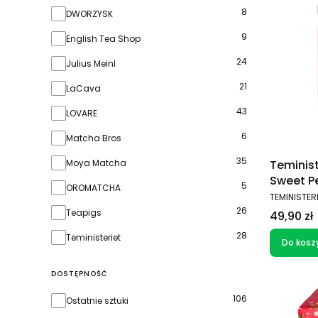
8
DWORZYSK
9
English Tea Shop
24
Julius Meinl
21
LaCava
43
LOVARE
6
Matcha Bros
35
Moya Matcha
Teminis
Sweet P
5
OROMATCHA
(20 sas
PRODUCEN
TEMINISTER
26
Teapigs
Cena
49,90 zł
28
Teministeriet
Do kosz
DOSTĘPNOŚĆ
Dostępność
106
Ostatnie sztuki