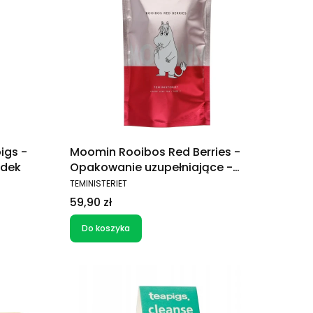
igs -
Moomin Rooibos Red Berries -
idek
Opakowanie uzupełniające -
herbata owocowa 100g
PRODUCENT
TEMINISTERIET
Cena
59,90 zł
Do koszyka