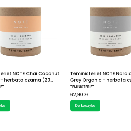
teriet NOTE Chai Coconut
Teministeriet NOTE Nordic
 - herbata czarna (20
Grey Organic - herbata c
k)
(20 saszetek)
T
PRODUCENT
IET
TEMINISTERIET
Cena
62,90 zł
yka
Do koszyka