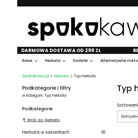
DARMOWA DOSTAWA OD 299 ZŁ
B
Kawa
Herbata
Dodatki
Alternatywne met
SpokoKawa.pl
Herbata
Typ herbaty
Typ 
Podkategorie i filtry
w kategorii: Typ herbaty
Lista
Sortowani
Podkategorie
Domyśln
Wróć do: Herbata
Herbata w saszetkach
91