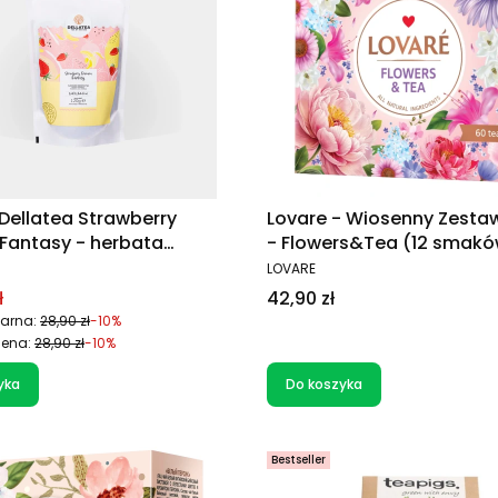
Dellatea Strawberry
Lovare - Wiosenny Zesta
Fantasy - herbata
- Flowers&Tea (12 smak
a 120g
herbat w saszetkach)
T
PRODUCENT
LOVARE
promocyjna
Cena
ł
42,90 zł
arna:
28,90 zł
-10%
cena:
28,90 zł
-10%
yka
Do koszyka
Bestseller