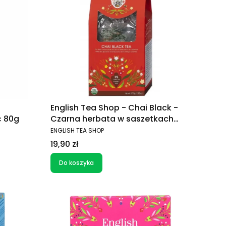
English Tea Shop - Chai Black -
ć 80g
Czarna herbata w saszetkach
15x2g
PRODUCENT
ENGLISH TEA SHOP
Cena
19,90 zł
Do koszyka