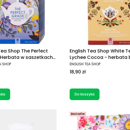
Tea Shop The Perfect
English Tea Shop White T
Lychee Cocoa - herbata 
zetek)
20x2g
T
PRODUCENT
A SHOP
ENGLISH TEA SHOP
Cena
18,90 zł
yka
Do koszyka
Bestseller