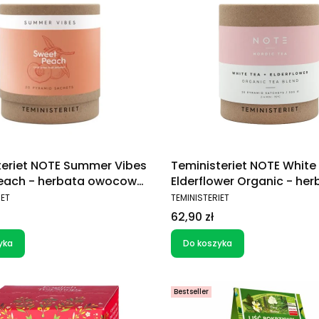
teriet NOTE Summer Vibes
Teministeriet NOTE White
each - herbata owocowa
Elderflower Organic - her
zetek)
biała (20 saszetek)
T
PRODUCENT
IET
TEMINISTERIET
Cena
62,90 zł
yka
Do koszyka
Bestseller