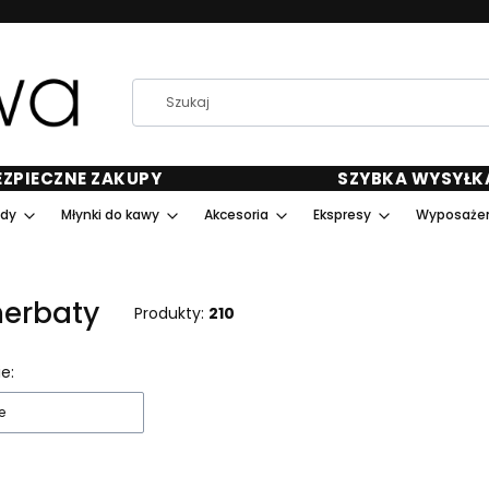
EZPIECZNE ZAKUPY
SZYBKA WYSYŁK
ody
Młynki do kawy
Akcesoria
Ekspresy
Wyposażen
herbaty
Produkty:
210
 produktów
e:
e