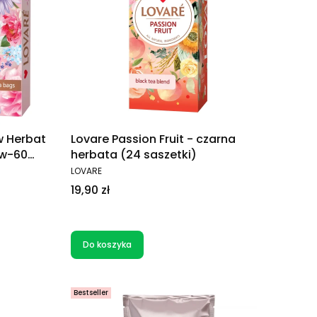
w Herbat
Lovare Passion Fruit - czarna
ów-60
herbata (24 saszetki)
PRODUCENT
LOVARE
Cena
19,90 zł
Do koszyka
Bestseller