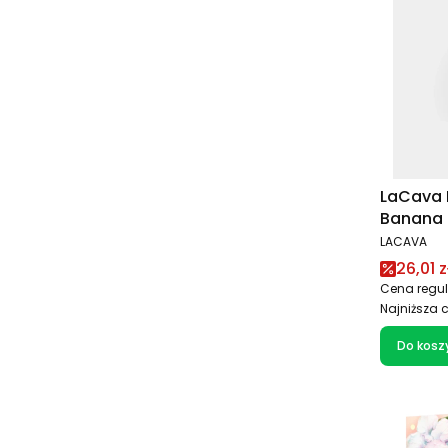
LaCava 
Banana 
owocow
PRODUCEN
LACAVA
Cena 
26,01 z
Cena regul
Najniższa 
Do kosz