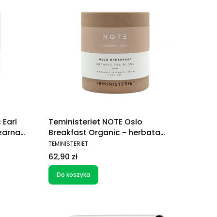
 Earl
Teministeriet NOTE Oslo
zarna
Breakfast Organic - herbata
czarna (20 saszetek)
PRODUCENT
TEMINISTERIET
Cena
62,90 zł
Do koszyka