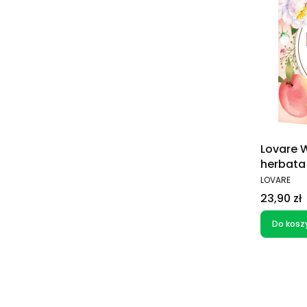
Lovare W
herbata 
PRODUCEN
LOVARE
Cena
23,90 zł
Do kosz