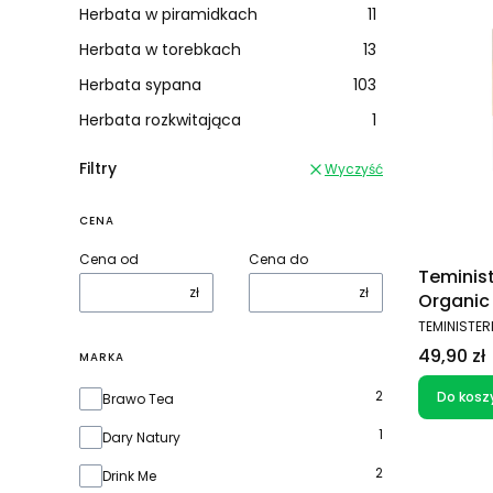
Herbata w piramidkach
11
Herbata w torebkach
13
Herbata sypana
103
Herbata rozkwitająca
1
Filtry
Wyczyść
CENA
Cena od
Cena do
Teminis
zł
zł
Organic
saszete
PRODUCEN
TEMINISTER
Cena
49,90 zł
MARKA
Marka
2
Do kosz
Brawo Tea
1
Dary Natury
2
Drink Me