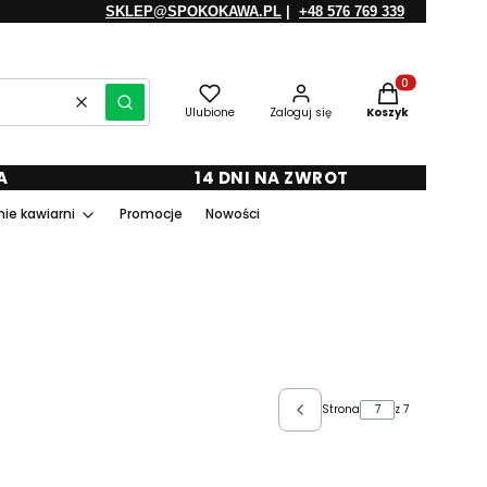
SKLEP@SPOKOKAWA.PL
|
+48 576 769 339
Produkty w kosz
Wyczyść
Szukaj
Ulubione
Zaloguj się
Koszyk
A
14 DNI NA ZWROT
ie kawiarni
Promocje
Nowości
Strona
z 7
Poprzednie produkty