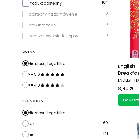
104
Produkt dostępny
0
dostępny na zamówienie
0
brak informacji
0
tymczasowo niedostępny
OCENA
Nie stosuj tego filtra
English 
Breakfas
>= 5.0
saszetek
PRODUCEN
ENGLISH TE
>= 4.0
Cena
8,90 zł
Do kosz
PROMOCJA
Nie stosuj tego filtra
69
tak
141
nie