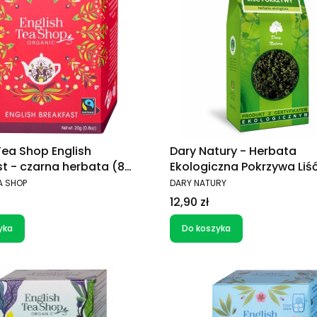
Tea Shop English
Dary Natury - Herbata
t - czarna herbata (8
Ekologiczna Pokrzywa Liś
 x 2g)
T
PRODUCENT
A SHOP
DARY NATURY
Cena
12,90 zł
yka
Do koszyka