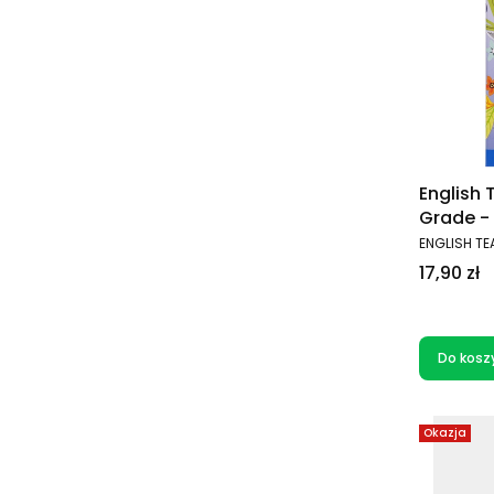
English 
Grade - Herbata w saszetkach
(20 sas
PRODUCEN
ENGLISH TE
Cena
17,90 zł
Do kosz
Okazja