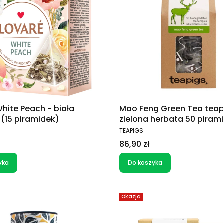
hite Peach - biała
Mao Feng Green Tea teap
(15 piramidek)
zielona herbata 50 piram
T
PRODUCENT
TEAPIGS
Cena
86,90 zł
yka
Do koszyka
Okazja