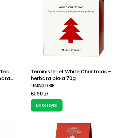
 Tea
Teministeriet White Christmas -
bata
herbata biała 70g
PRODUCENT
TEMINISTERIET
Cena
61,90 zł
Do koszyka