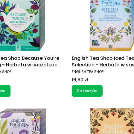
 Tea Shop Because You’re
English Tea Shop Iced Te
 - Herbata w saszetkach
Selection - Herbata w sa
zetek)
20x2g
T
PRODUCENT
A SHOP
ENGLISH TEA SHOP
Cena
16,90 zł
yka
Do koszyka