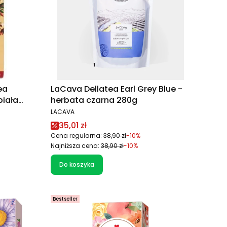
ea
LaCava Dellatea Earl Grey Blue -
biała
herbata czarna 280g
PRODUCENT
LACAVA
Cena promocyjna
35,01 zł
Cena regularna:
38,90 zł
-10%
Najniższa cena:
38,90 zł
-10%
Do koszyka
Bestseller