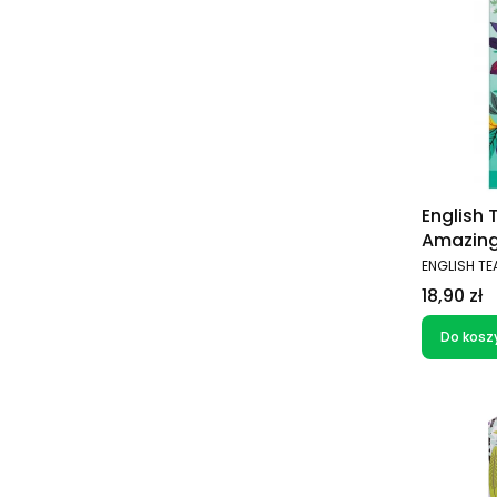
English
Amazing
(20 sas
PRODUCEN
ENGLISH TE
Cena
18,90 zł
Do kosz