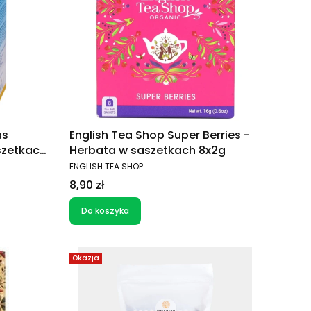
as
English Tea Shop Super Berries -
szetkach
Herbata w saszetkach 8x2g
PRODUCENT
ENGLISH TEA SHOP
Cena
8,90 zł
Do koszyka
Okazja