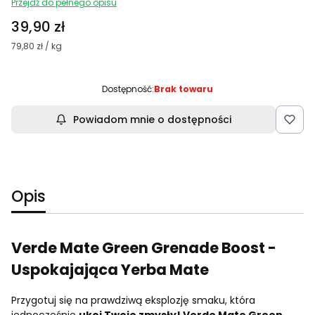
Przejdź do pełnego opisu
Cena
39,90 zł
79,80 zł / kg
Dostępność:
Brak towaru
Powiadom mnie o dostępności
Opis
Verde Mate Green Grenade Boost -
Uspokajająca Yerba Mate
Przygotuj się na prawdziwą eksplozję smaku, która
jednocześnie
ukoi Twoje zmysły! Verde Mate Green