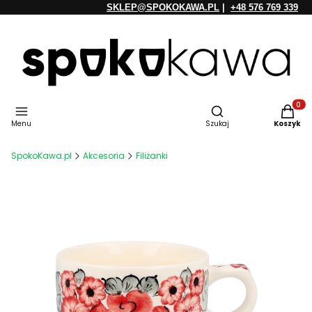
SKLEP@SPOKOKAWA.PL
|
+48 576 769 339
Otwórz wyszukiwarkę
Produkt
Menu
Szukaj
Koszyk
SpokoKawa.pl
Akcesoria
Filiżanki