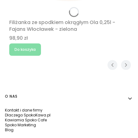
Filiżanka ze spodkiem okrągłym Ola 0,25l -
Fajans Włocławek - zielona
Cena
98,90 zł
Do koszyka
Linki w stopce
O NAS
Kontakt i dane firmy
Dlaczego SpokoKawa.pl
Kawiarnia Spoko Cafe
Spoko Marketing
Blog